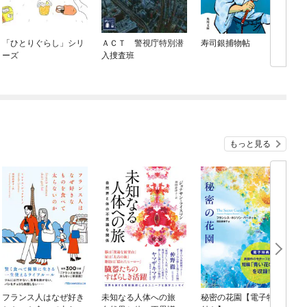
「ひとりぐらし」シリ
ＡＣＴ 警視庁特別潜
寿司銀捕物帖
ーズ
入捜査班
もっと見る
フランス人はなぜ好き
未知なる人体への旅
秘密の花園【電子特典