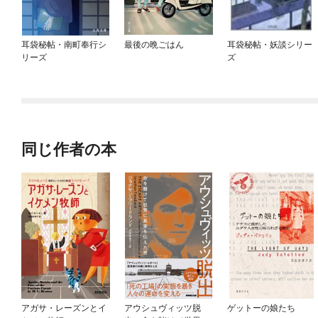
耳袋秘帖・南町奉行シ
最後の晩ごはん
耳袋秘帖・妖談シリー
リーズ
ズ
同じ作者の本
アガサ・レーズンとイ
アウシュヴィッツ脱
ゲットーの娘たち