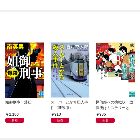
姐御刑事 爆殺
スーパーとかち殺人事
探偵部への挑戦状 放
件〈新装版〉
課後はミステリーとと
もに 新装版
1,100
913
935
新着
新着
新着