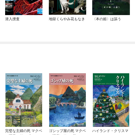
潜入捜査
地獄くらやみ花もなき
〈本の姫〉は謳う
完璧な主婦の死 マクベ
ゴシップ屋の死 マクベ
ハイランド・クリスマ