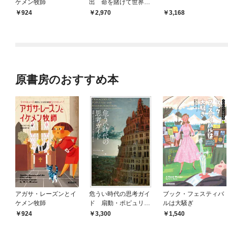
ケメン牧師
出 命を賭けて世界に
真実を伝えた男
924
2,970
3,168
原書房のおすすめ本
アガサ・レーズンとイ
危うい時代の思考ガイ
ブック・フェスティバ
ケメン牧師
ド 扇動・ポピュリズ
ルは大騒ぎ
ム・フェイクにどう抗
924
3,300
1,540
うか