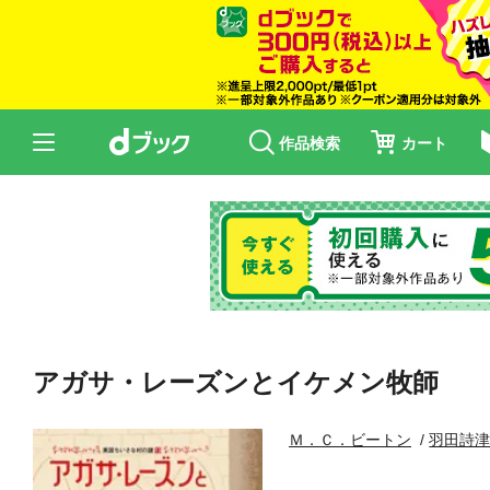
作品検索
カート
アガサ・レーズンとイケメン牧師
Ｍ．Ｃ．ビートン
羽田詩