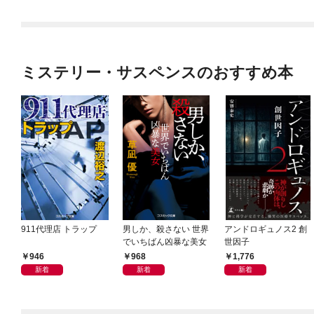
ミステリー・サスペンスのおすすめ本
911代理店 トラップ
男しか、殺さない 世界
アンドロギュノス2 創
でいちばん凶暴な美女
世因子
946
968
1,776
新着
新着
新着