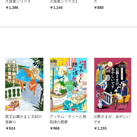
ス巡査シリーズ
ス巡査シリーズ1
ス
1,386
1,144
880
貧乏お嬢さまと王妃の
アッサム・ティーと熱
公爵さまが、あやしい
首飾り
気球の悪夢
です
924
968
1,155