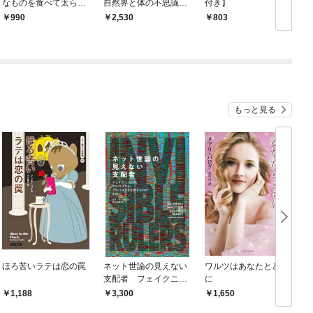
なものを食べて太らな
自然界と体の不思議な
付き】
いのか
関係
990
2,530
803
もっと見る
ほろ苦いラテは恋の罠
ネット世論の見えない
ワルツはあなたととも
支配者 フェイクニュ
に
ース、アルゴリズム、
1,188
3,300
1,650
プロパガンダを操るも