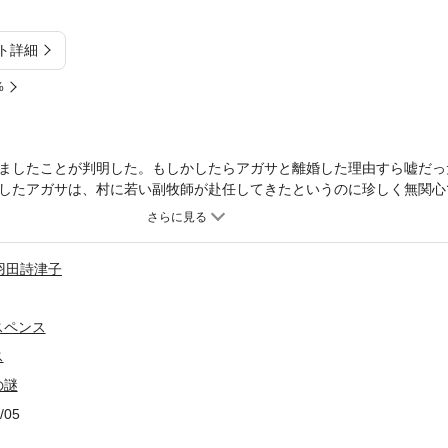
ト詳細
%
ましたことが判明した。もしかしたらアガサと離婚した理由すら嘘だっ
したアガサは、村に若い副牧師が赴任してきたというのに珍しく無関心
牧師とあって、村の女性たちが放っておくわけがなく、日曜の教会は超
ーへ招かれたアガサはすっかり自尊心をくすぐられ、いつもの調子を取
者らしからぬ彼の腹黒さが見え隠れするように。そして翌朝、牧師館の
羽田詩津子
スペンス
ス
の謎
/05