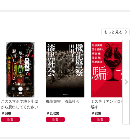
のの正体
もっと見る
このスマホで地下牢獄
機龍警察 漆黒社会
ミステリアンソロジー
から脱出してください
騙す
599
2,420
836
新着
新着
新着