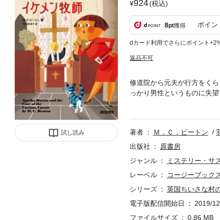
924
(税込)
ポイン
8
pt
獲得
dカード利用でさらにポイント+2
返品不可
修道院から元夫が行方をくら
っかり男性というものに失望
う天使のようなイケメンの副
副牧師からじきじきにディナ
しお酒が進むにつれて、聖職
著者
Ｍ．Ｃ．ビートン
試し読み
となって発見され……！？
出版社
原書房
ジャンル
ミステリー・サ
レーベル
コージーブック
シリーズ
英国ちいさな村
電子版配信開始日
2019/12
ファイルサイズ
0.86 MB