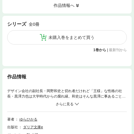
作品情報へ
シリーズ
全0冊
未購入巻をまとめて買う
1巻から
|
最新刊から
作品情報
デザイン会社の副社長・岡野和史と切れ者だけれど「王様」な性格の社
長・黒澤力也は大学時代からの腐れ縁。和史はそんな黒澤に事あるごとに
「愛してる」とからかわれては、怒りとばす毎日。だがある時、和史は取
引先の重役・小泉に気に入られ、一緒に旅行へ行くことに。そのことを知
った黒澤は和史を奪い返すために立ち上がる――！ その後の同棲編つき
♪ ※本文にイラストは含まれていません
著者
ゆらひかる
出版社
ダリア文庫e