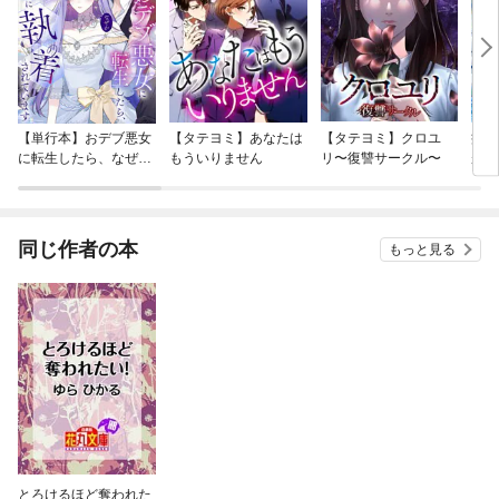
【単行本】おデブ悪女
【タテヨミ】あなたは
【タテヨミ】クロユ
病弱
に転生したら、なぜか
もういりません
リ〜復讐サークル〜
が、
ラスボス王子様に執着
ぎて
されています
たち
ね！
同じ作者の本
もっと見る
とろけるほど奪われた