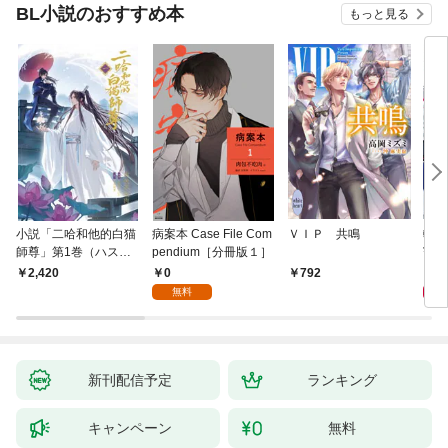
BL小説のおすすめ本
もっと見る
小説「二哈和他的白猫
病案本 Case File Com
ＶＩＰ 共鳴
転生
師尊」第1巻（ハスキ
pendium［分冊版１］
寵姫
ーとかれのしろねこし
0
9
2,420
792
ずん）
無料
新刊配信予定
ランキング
キャンペーン
無料