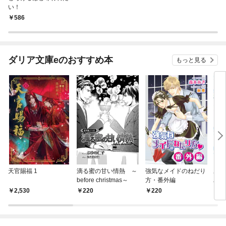
い！
586
ダリア文庫eのおすすめ本
もっと見る
天官賜福 1
滴る蜜の甘い情熱 ～
強気なメイドのねだり
あま
before christmas～
方・番外編
バタ
（小
2,530
220
220
8
き下
スト