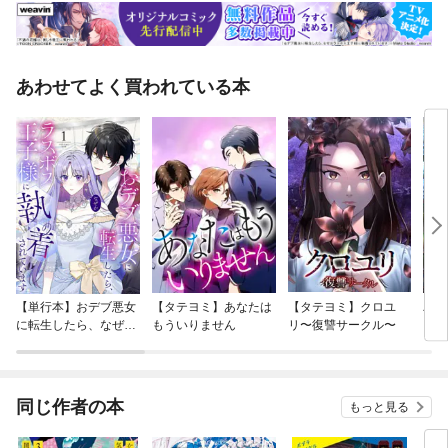
かれた初音ミクがカバーイラストです！】描き下ろしのカバーイラストは
本書タイトルである「RGB」をモチーフに秋 赤音らしく大胆に描いた初
音ミク、鏡音リン・レン、巡音ルカです。
あわせてよく買われている本
【単行本】おデブ悪女
【タテヨミ】あなたは
【タテヨミ】クロユ
バッ
に転生したら、なぜか
もういりません
リ〜復讐サークル〜
ロイ
ラスボス王子様に執着
今世
されています
りが
てく
OMI
同じ作者の本
もっと見る