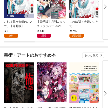
これは我々夫婦のこと
【電子版】月刊コミッ
これは我々夫婦のこと
チェ
で、【分冊版】 1
クフラッパー 2026年9
で、一
冊版
月号
0
730
792
0
無料
新着
試読増量
芸術・アートのおすすめ本
もっと見る