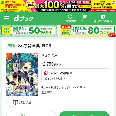
作品検索
カート
はじめての方へ
秋 赤音画集 -RGB-
最新刊
秋赤音
2,750
(税込)
25
pt
獲得
ポイント詳細
dカード利用でさらにポイント+2%
返品不可
試し読み