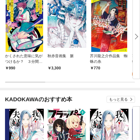
かくされた意味に気が
秋赤音画集 脈
芥川龍之介作品集 蜘
芥川
つけるか？ ３分間ミ
蛛の糸
蛛の
ステリー 闇の中の真
0
990
3,300
770
実
KADOKAWAのおすすめ本
もっと見る