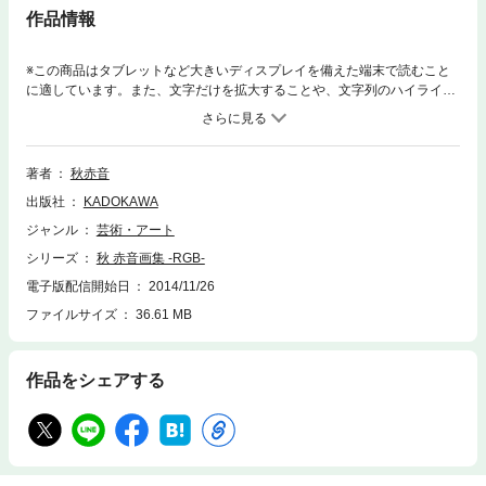
作品情報
※この商品はタブレットなど大きいディスプレイを備えた端末で読むこと
に適しています。また、文字だけを拡大することや、文字列のハイライ
ト、検索、辞書の参照、引用などの機能が使用できません。ニコニコ動画
のボーカロイド楽曲のイラストを数多く描く、絵師（イラストレーター）
秋 赤音（あきあかね）。本書はニコニコ動画デビューからのイラストのほ
か、学生時代から描いている未公開のイラストまで含めた現在の秋 赤音の
著者
秋赤音
集大成となる画集です。 【人気ボカロ曲イラストなど約130点の美麗イ
出版社
KADOKAWA
ラストを網羅】「右肩の蝶」「浮巡サティスファクション」「ローリンガ
ール」「裏表ラバーズ」など、人気ボカロ曲イラスト、歌い手ユニット
ジャンル
芸術・アート
「PointFive(.5)」イラスト、「antinotice」「ぼろぼろな生き様」など本人
シリーズ
秋 赤音画集 -RGB-
が歌い手としてリリースしたCDイラスト、ゆずや渡辺麻友に提供したCD
ジャケットイラストまで、約130点のイラストを掲載。 【全イラストを
電子版配信開始日
2014/11/26
本人が解説！】それぞれのイラストには秋 赤音本人による解説が入り、さ
ファイルサイズ
36.61 MB
らに秋 赤音にとって欠かすことのできない人物、ボカロP・wowakaとの
熱い初対談も実現！ 自らの過去、現在、未来を語り尽くした独占ロング
インタビューを敢行しました。 【大胆に描かれた初音ミクがカバーイラ
作品をシェアする
ストです！】描き下ろしのカバーイラストは本書タイトルである「RGB」
をモチーフに秋 赤音らしく大胆に描いた初音ミク、鏡音リン・レン、巡音
ルカです。 【全イラストを本人が解説！】それぞれのイラストには秋
赤音本人による解説が入り、さらに秋 赤音にとって欠かすことのできない
人物、ボカロP・wowakaとの熱い初対談も実現！ 自らの過去、現在、
未来を語り尽くした独占ロングインタビューを敢行しました。【大胆に描