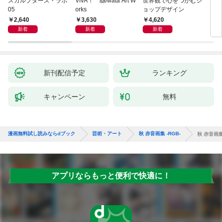
スカルプターズ・ラボ
VivA！ 緜/wata Art W
世界観で心をつかむシ
ブル
05
orks
ョップデザイン
ィシ
ス
2,640
3,630
4,620
3,
新着
新着
新着
新刊配信予定
ランキング
キャンペーン
無料
漫画無料試し読みならdブック
芸術・アート
秋 赤音画集 -RGB-
秋 赤音画集 
アプリならもっと便利で快適に！