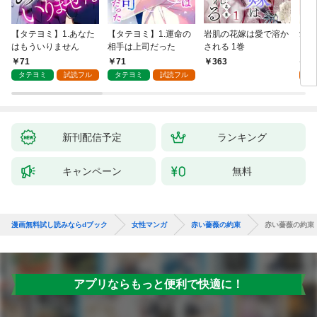
【タテヨミ】1.あなた
【タテヨミ】1.運命の
岩肌の花嫁は愛で溶か
愛し
はもういりません
相手は上司だった
される 1巻
い 
71
71
1
363
タテヨミ
試読フル
タテヨミ
試読フル
試
新刊配信予定
ランキング
キャンペーン
無料
漫画無料試し読みならdブック
女性マンガ
赤い薔薇の約束
赤い薔薇の約束
アプリならもっと便利で快適に！