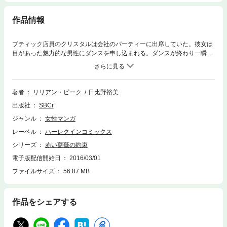
作品情報
ブティック店員のクリスタルは会社のパーティーに出席していた。彼女は
目があった魅力的な男性にダンスを申し込まれる。ダンスが終わり一瞬ラ
イトが消えた後、彼の姿はもなくなっていた。 やがて表彰式で舞台に上
がった彼女は息をのむ。ダンスの相手は親会社の社長だった！しかも２週
間後、彼と衝突する事になり・・・。
著者
リリアン・ピーク
日比野裕美
出版社
SBCr
ジャンル
女性マンガ
レーベル
ハーレクインコミックス
シリーズ
赤い薔薇の約束
電子版配信開始日
2016/03/01
ファイルサイズ
56.87 MB
作品をシェアする