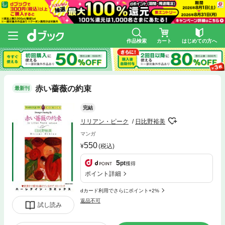
作品検索
カート
はじめての方へ
赤い薔薇の約束
最新刊
完結
リリアン・ピーク
日比野裕美
マンガ
550
(税込)
5
pt
獲得
ポイント詳細
dカード利用でさらにポイント+2%
返品不可
試し読み