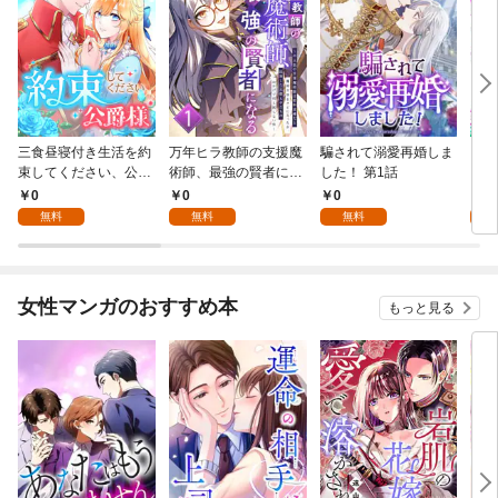
三食昼寝付き生活を約
万年ヒラ教師の支援魔
騙されて溺愛再婚しま
ヒト
束してください、公爵
術師、最強の賢者にな
した！ 第1話
様 1話
る～不人気の支援魔術
0
0
0
0
師は給料泥棒だと魔術
無料
無料
無料
大学をクビになった
が、出世した元教え子
たちのおかげで何も困
らない件～ 第1話
女性マンガのおすすめ本
もっと見る