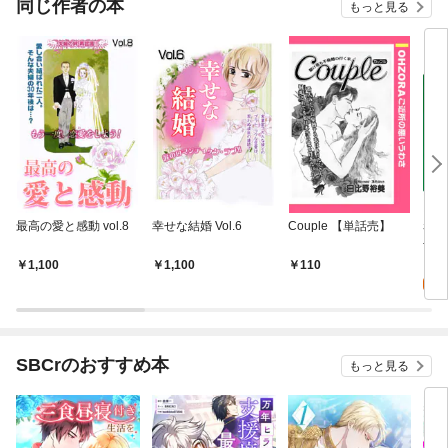
同じ作者の本
もっと見る
最高の愛と感動 vol.8
幸せな結婚 Vol.6
Couple 【単話売】
赤い
冊】
0
1,100
1,100
110
SBCrのおすすめ本
もっと見る