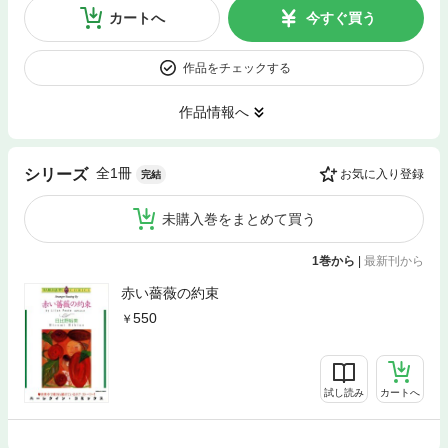
カートへ
今すぐ買う
作品をチェックする
作品情報へ
全1冊
シリーズ
お気に入り登録
完結
未購入巻をまとめて買う
1巻から
|
最新刊から
赤い薔薇の約束
550
試し読み
カートへ