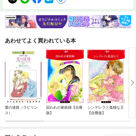
あわせてよく買われている本
愛の迷路（ラビリン
囚われの家政婦【合冊
シンデレラと孤独な王
運命
ス）
版】
【合冊版】