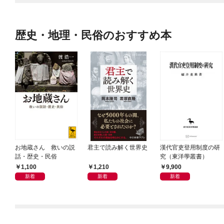
歴史・地理・民俗のおすすめ本
お地蔵さん 救いの説
君主で読み解く世界史
漢代官吏登用制度の研
話・歴史・民俗
究（東洋學叢書）
1,100
1,210
9,900
新着
新着
新着