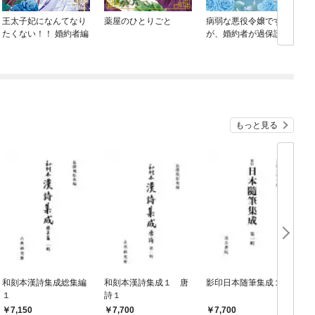
王太子妃になんてなり
薬屋のひとりごと
病弱な悪役令嬢です
たくない！！ 婚約者編
が、婚約者が過保護す
ぎて逃げ出したい(私た
ち犬猿の仲でしたよ
ね！？)
もっと見る
和刻本漢詩集成総集編
和刻本漢詩集成１ 唐
影印日本随筆集成１
１
詩１
7,150
7,700
7,700