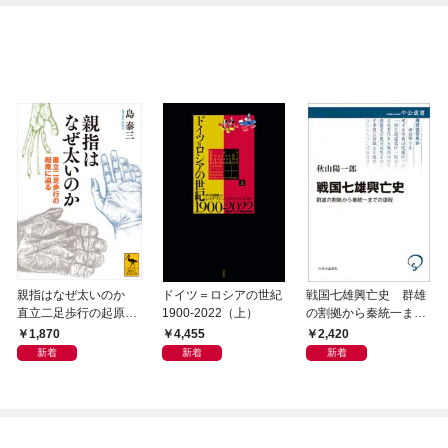
親指はなぜ太いのか
ドイツ＝ロシアの世紀
戦国七雄興亡史 群雄
直立二足歩行の起原に
1900-2022（上）
の割拠から秦統一まで
迫る
の道程
1,870
4,455
2,420
新着
新着
新着