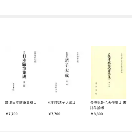
影印日本随筆集成１
和刻本諸子大成１
長澤規矩也著作集１ 書
誌学論考
7,700
7,700
8,800