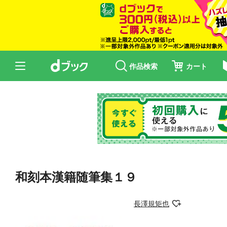
作品検索
カート
和刻本漢籍随筆集１９
長澤規矩也