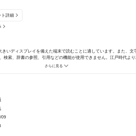
ント詳細
%
大きいディスプレイを備えた端末で読むことに適しています。また、文
、検索、辞書の参照、引用などの機能が使用できません。江戸時代より
集大成。これら随筆中には傳本が稀で、容斎随筆・困学記聞・唐國史補・
のも多く、また五雑組・開元天寶遺事・鶴林玉露・荊楚歳時記など国史
ない。
俗
集
/09
B