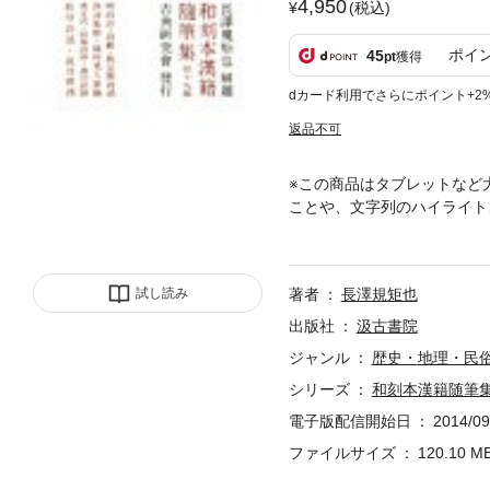
4,950
(税込)
ポイ
45
pt
獲得
dカード利用でさらにポイント+2
返品不可
※この商品はタブレットなど
ことや、文字列のハイライト
中国随筆98種を全20冊に
治・大正以来えがたかったも
分野にも有用な図書も少なく
試し読み
著者
長澤規矩也
出版社
汲古書院
ジャンル
歴史・地理・民
シリーズ
和刻本漢籍随筆
電子版配信開始日
2014/09
ファイルサイズ
120.10 M