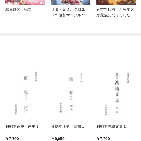
結界師の一輪華
【タテヨミ】クロユ
異世界転移したら愛犬
リ〜復讐サークル〜
が最強になりました ～
シルバーフェンリルと
俺が異世界暮らしを始
めたら～ THE COMIC
和刻本正史 南史１
和刻本正史 隋書１
和刻本漢籍文集１
7,700
6,050
7,700