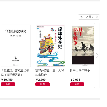
もっと見る
『西遊記』形成史の研
琉球外交史 唐・大和
日中１５年戦争
究（東洋學叢書）
の御取合
10,450
2,200
2,035
新着
新着
新着