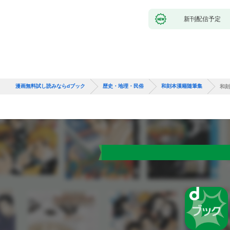
新刊配信予定
漫画無料試し読みならdブック
歴史・地理・民俗
和刻本漢籍随筆集
和刻