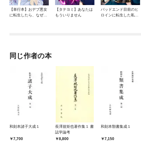
【単行本】おデブ悪女
【タテヨミ】あなたは
バッドエンド目前のヒ
に転生したら、なぜか
もういりません
ロインに転生した私、
ラスボス王子様に執着
今世では恋愛するつも
されています
りがチートな兄が離し
てくれません！？@C
OMIC
同じ作者の本
和刻本諸子大成１
長澤規矩也著作集１ 書
和刻本類書集成１
誌学論考
7,700
8,800
7,150