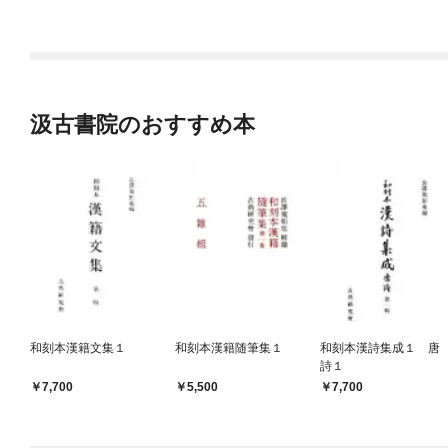
汲古書院のおすすめ本
和刻本漢籍文集１
和刻本漢籍随筆集１
和刻本漢詩集成１ 唐
詩１
7,700
5,500
7,700