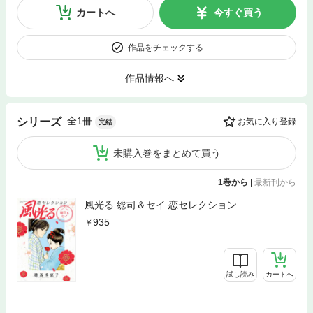
カートへ
今すぐ買う
作品をチェックする
作品情報へ
全1冊
シリーズ
お気に入り登録
完結
未購入巻をまとめて買う
1巻から
|
最新刊から
風光る 総司＆セイ 恋セレクション
935
試し読み
カートへ