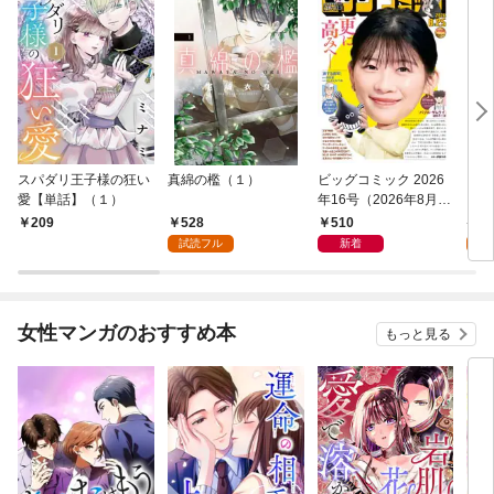
スパダリ王子様の狂い
真綿の檻（１）
ビッグコミック 2026
こん
愛【単話】（１）
年16号（2026年8月7
（１
日発売）
528
510
5
209
試読フル
新着
試
女性マンガのおすすめ本
もっと見る