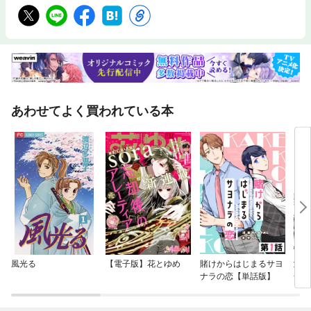
あわせてよく買われている本
風光る
【電子版】花とゆめ
賭けからはじまるサヨ
濡れ
ナラの恋【単話版】
一途