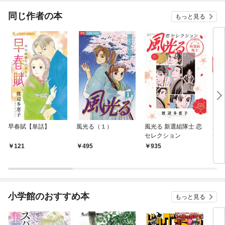
同じ作者の本
もっと見る
早春賦【単話】
風光る（１）
風光る 新選組隊士 恋
風光
セレクション
セレ
121
495
935
9
小学館のおすすめ本
もっと見る