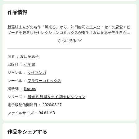
作品情報
新選組まんがの名作「風光る」から、沖田総司と主人公・セイの恋愛エピ
ソードを厳選したセレクションコミックスが誕生！渡辺多恵子先生自らが
厳選したエピソードの数々をお見逃しなく。
著者
渡辺多恵子
出版社
小学館
ジャンル
女性マンガ
レーベル
フラワーコミックス
掲載誌
flowers
シリーズ
風光る 総司＆セイ 恋セレクション
電子版配信開始日
2020/03/27
ファイルサイズ
94.61 MB
作品をシェアする