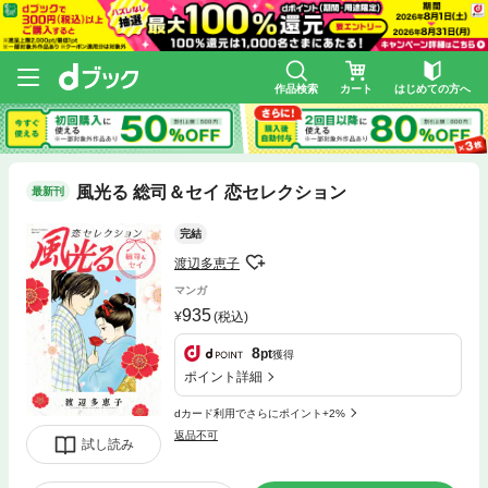
作品検索
カート
はじめての方へ
風光る 総司＆セイ 恋セレクション
最新刊
完結
渡辺多恵子
マンガ
935
(税込)
8
pt
獲得
ポイント詳細
dカード利用でさらにポイント+2%
返品不可
試し読み