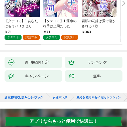
【タテヨミ】1.あなた
【タテヨミ】1.運命の
岩肌の花嫁は愛で溶か
愛し
はもういりません
相手は上司だった
される 1巻
い 
71
71
1
363
タテヨミ
試読フル
タテヨミ
試読フル
試
新刊配信予定
ランキング
キャンペーン
無料
漫画無料試し読みならdブック
女性マンガ
風光る 総司＆セイ 恋セレクション
アプリならもっと便利で快適に！