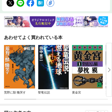
あわせてよく買われている本
荒野に獣 慟哭す
聖竜伝説
黄金宮
第I