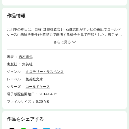
作品情報
元刑事の春日は、自称｢透視捜査官｣千石健志郎がテレビの番組でコールド
ケース(=未解決事件)を超能力で解明する様子を見て愕然とした。彼こそ3
0年前に女性焼死事件の容疑者として春日が逮捕を目指していた男だった
からだ。一方、ノンフィクション作家の長谷川美枝子も千石の透視捜査に
疑念を抱く。元刑事の執念は時効成立となった迷宮入り事件の真実にたど
り着くか? 本格心理ミステリー。
著者
吉村達也
出版社
集英社
ジャンル
ミステリー・サスペンス
レーベル
集英社文庫
シリーズ
コールドケース
電子版配信開始日
2014/04/15
ファイルサイズ
0.20 MB
作品をシェアする