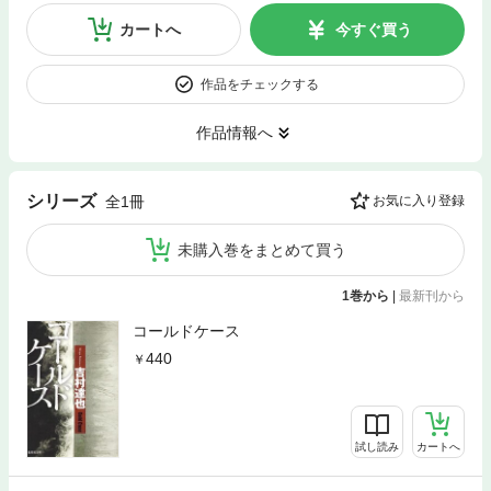
カートへ
今すぐ買う
作品をチェックする
作品情報へ
シリーズ
全1冊
お気に入り登録
未購入巻をまとめて買う
1巻から
|
最新刊から
コールドケース
440
試し読み
カートへ