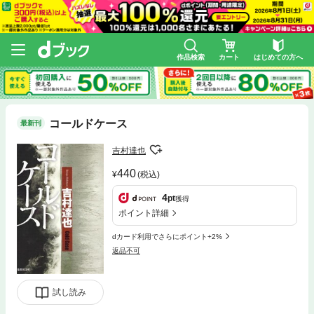
作品検索
カート
はじめての方へ
コールドケース
最新刊
吉村達也
440
(税込)
4
pt
獲得
ポイント詳細
dカード利用でさらにポイント+2%
返品不可
試し読み