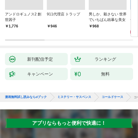
アンドロギュノス2 創
911代理店 トラップ
男しか、殺さない 世界
スー
世因子
でいちばん凶暴な美女
件〈
9
￥1,776
￥946
￥968
新刊配信予定
ランキング
キャンペーン
無料
漫画無料試し読みならdブック
ミステリー・サスペンス
コールドケース
コ
アプリならもっと便利で快適に！