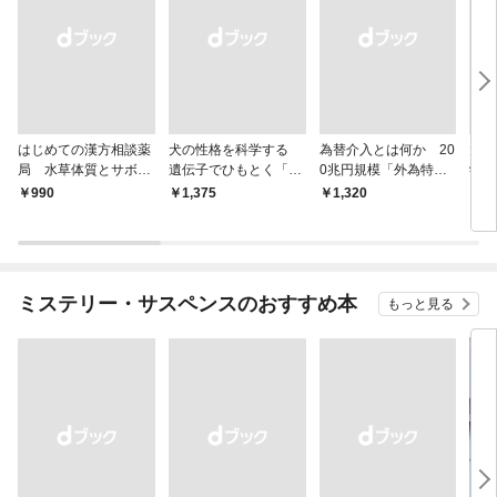
はじめての漢方相談薬
犬の性格を科学する
為替介入とは何か 20
大江
局 水草体質とサボテ
遺伝子でひもとく「最
0兆円規模「外為特
学と
ン体質
良の友」の進化
会」が生まれた謎
から
￥990
￥1,375
￥1,320
￥1,
ミステリー・サスペンスのおすすめ本
もっと見る