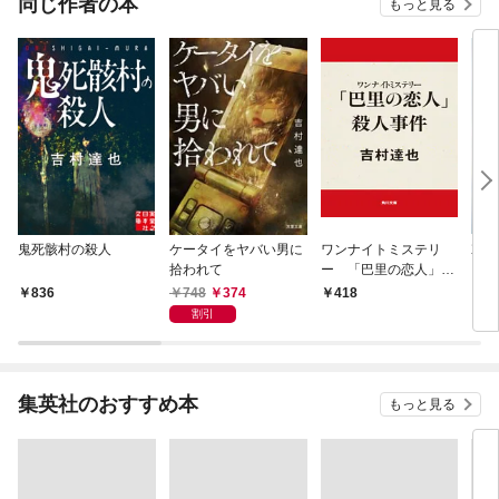
同じ作者の本
もっと見る
鬼死骸村の殺人
ケータイをヤバい男に
ワンナイトミステリ
哀し
拾われて
ー 「巴里の恋人」殺
人事件
748
374
836
418
6
割引
集英社のおすすめ本
もっと見る