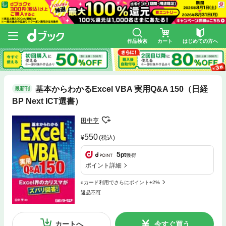
作品検索
カート
はじめての方へ
基本からわかるExcel VBA 実用Q&A 150（日経
最新刊
BP Next ICT選書）
田中亨
550
(税込)
5
pt
獲得
ポイント詳細
dカード利用でさらにポイント+2%
返品不可
カートへ
今すぐ買う