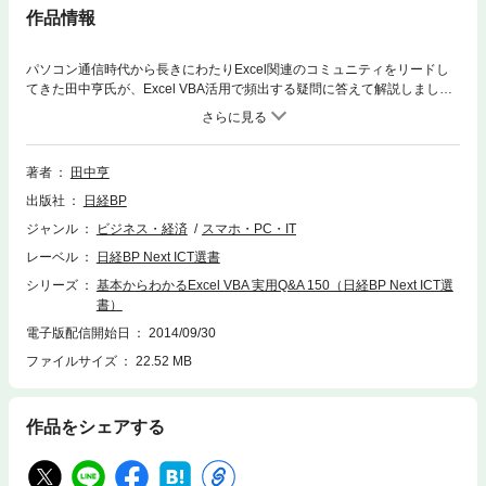
作品情報
パソコン通信時代から長きにわたりExcel関連のコミュニティをリードし
てきた田中亨氏が、Excel VBA活用で頻出する疑問に答えて解説しまし
た。約180ページにわたり、様々な処理/操作を実行するテクニックを紹介
します。すぐに役立つサンプルコードが満載です。※日経ソフトウエア201
4年4月号特別付録を電子書籍化しました。
著者
田中亨
出版社
日経BP
ジャンル
ビジネス・経済
スマホ・PC・IT
レーベル
日経BP Next ICT選書
シリーズ
基本からわかるExcel VBA 実用Q&A 150（日経BP Next ICT選
書）
電子版配信開始日
2014/09/30
ファイルサイズ
22.52 MB
作品をシェアする