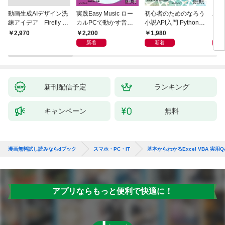
動画生成AIデザイン洗
実践Easy Music ロー
初心者のためのなろう
ユー
練アイデア Firefly &
カルPCで動かす音楽
小説API入門 Pythonで
ド［
Veo， Kling， etc.
生成AI完全ガイド
作るデータ活用法
ユー
2,200
1,980
5,
￥2,970
新着
新着
新刊配信予定
ランキング
キャンペーン
無料
漫画無料試し読みならdブック
スマホ・PC・IT
基本からわかるExcel VBA 実用Q&
アプリならもっと便利で快適に！