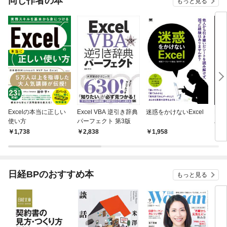
同じ作者の本
もっと見る
Excelの本当に正しい
Excel VBA 逆引き辞典
迷惑をかけないExcel
Exc
使い方
パーフェクト 第3版
パー
07/
1,738
2,838
1,958
2,
日経BPのおすすめ本
もっと見る