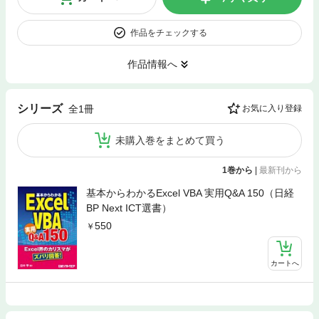
作品をチェックする
作品情報へ
シリーズ
全1冊
お気に入り登録
未購入巻をまとめて買う
1巻から
|
最新刊から
基本からわかるExcel VBA 実用Q&A 150（日経
BP Next ICT選書）
550
カートへ