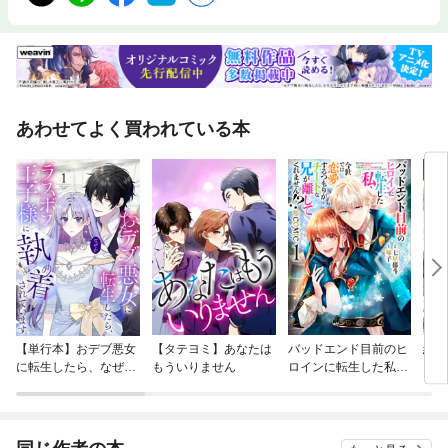
あわせてよく買われている本
【単行本】おデブ悪女
【タテヨミ】あなたは
バッドエンド目前のヒ
結界
に転生したら、なぜか
もういりません
ロインに転生した私、
ラスボス王子様に執着
今世では恋愛するつも
されています
りがチートな兄が離し
てくれません！？@C
OMIC