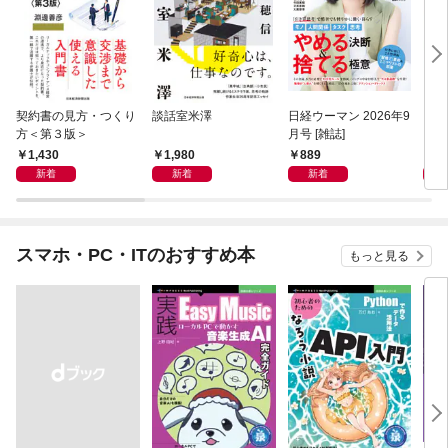
契約書の見方・つくり
談話室米澤
日経ウーマン 2026年9
日経
方＜第３版＞
月号 [雑誌]
ト！
【表
1,430
1,980
889
8
新着
新着
新着
スマホ・PC・ITのおすすめ本
もっと見る