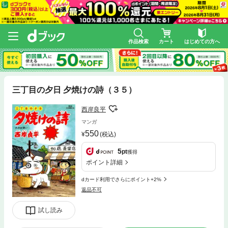
作品検索
カート
はじめての方へ
三丁目の夕日 夕焼けの詩（３５）
西岸良平
マンガ
550
(税込)
5
pt
獲得
ポイント詳細
dカード利用でさらにポイント+2%
返品不可
試し読み