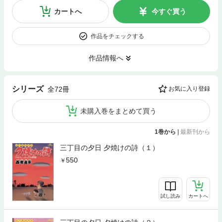
カートへ
今すぐ買う
作品をチェックする
作品情報へ
シリーズ
全72冊
お気に入り登録
未購入巻をまとめて買う
1巻から
|
最新刊から
三丁目の夕日 夕焼けの詩（１）
550
試し読み
カートへ