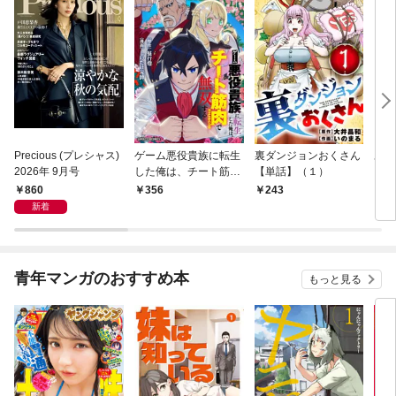
Precious (プレシャス)
ゲーム悪役貴族に転生
裏ダンジョンおくさん
あや
2026年 9月号
した俺は、チート筋肉
【単話】（１）
し夫
で無双する【単話】
倉で
860
356
243
1
（１）
る～
新着
青年マンガのおすすめ本
もっと見る