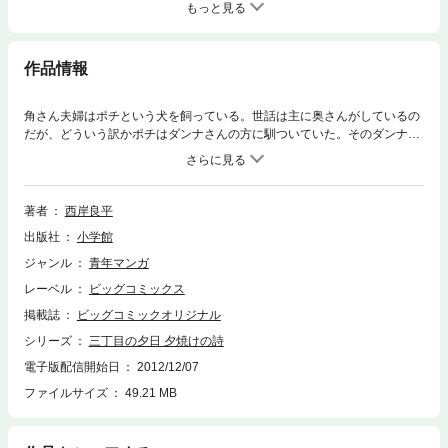
もっと見る
作品情報
角さん夫婦はポチという犬を飼っている。世話は主に奥さんがしているの
だが、どういう訳かポチはダンナさんの方に馴ついていた。そのダンナさ
んが九州へ出張に出かける前日、ポチの具合が悪くなる。奥さんは夫から
「獣医に診せろ」と言われて驚く。というのも、ケチで普段はポチのこと
など気にもかけていない様な夫が、そんなにもポチのことを思っていたな
んて意外だったからだ…
著者
西岸良平
出版社
小学館
ジャンル
青年マンガ
レーベル
ビッグコミックス
掲載誌
ビッグコミックオリジナル
シリーズ
三丁目の夕日 夕焼けの詩
電子版配信開始日
2012/12/07
ファイルサイズ
49.21 MB