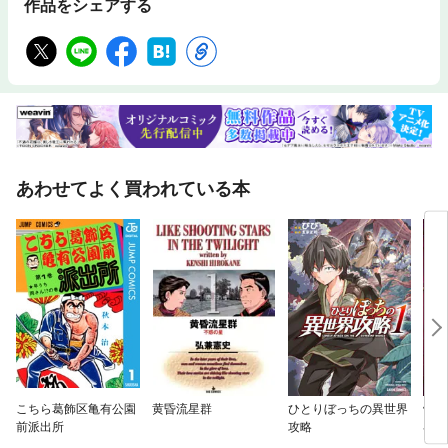
作品をシェアする
あわせてよく買われている本
こちら葛飾区亀有公園
黄昏流星群
ひとりぼっちの異世界
骸骨
前派出所
攻略
界へ