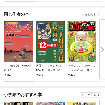
同じ作者の本
もっと見る
三丁目の夕日 夕焼けの
特選 三丁目の夕日・
ビッグコミックオリジ
鎌倉
詩（１）
12か月 普及版 12月
ナル 2025年10号（20
の物語
25年5月2日発売)
550
517
479
7
小学館のおすすめ本
もっと見る