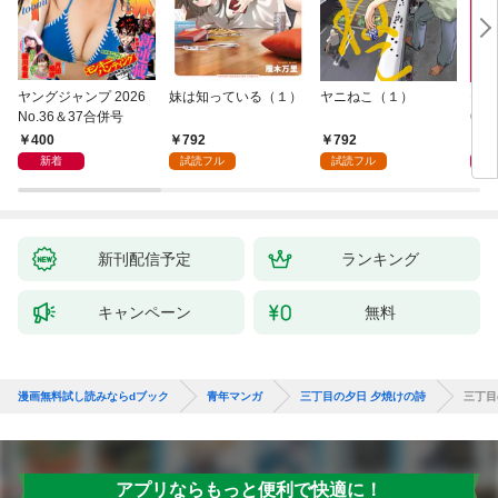
ヤングジャンプ 2026
妹は知っている（１）
ヤニねこ（１）
モー
No.36＆37合併号
6・3
日発
400
792
792
4
新着
試読フル
試読フル
新刊配信予定
ランキング
キャンペーン
無料
漫画無料試し読みならdブック
青年マンガ
三丁目の夕日 夕焼けの詩
三丁目
アプリならもっと便利で快適に！