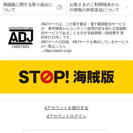
海賊版に関する取り組みに
お客さまのご利用端末から
ついて
の情報の外部送信について
ABJマークは、この電子書店・電子書籍配信サービス
が、著作権者からコンテンツ使用許諾を得た正規版配
信サービスであることを示す登録商標（登録番号 第
6091713号）です。
ABJマークの詳細、ABJマークを掲示しているサービス
の一覧はこちら
→
https://aebs.or.jp/
dアカウントを発行する
dアカウントログイン