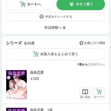
カートへ
今すぐ買う
作品をチェックする
作品情報へ
シリーズ
全26冊
お気に入り登録
未購入巻をまとめて買う
1巻から
|
最新刊から
偽装恋愛
220
試し読み
カートへ
偽装恋愛 2巻