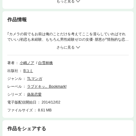
もっと見る
作品情報
｢カメラの前でもお前は俺のことだけを考えてここを濡らしていればそれ
でいい｣初恋も未経験、もちろん男性経験ゼロの女優･朋恵が”情熱的な恋に
生きる女性”を演じるために選んだのは、恋人役･柴崎との恋人契約。｢その
ままちゃんと自分で開いてろよ｣M字に足を開かされ、きれいな指で私を触
る。｢…ここか｣容赦なく隅々まで弄り、何度も熱い○○を注ぎ込む。楽屋に
響き渡る淫靡な声…。彼が触れるたび、私のカラダは淫らに作りかえられ
著者
小嶋ノア
白雪林檎
ていく─…
出版社
Bコミ
ジャンル
TLマンガ
レーベル
ラブドキッ。Bookmark!
シリーズ
偽装恋愛
電子版配信開始日
2014/12/02
ファイルサイズ
8.61 MB
作品をシェアする