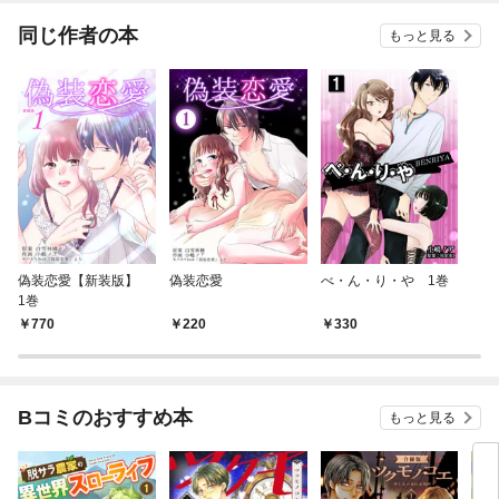
同じ作者の本
もっと見る
偽装恋愛【新装版】
偽装恋愛
べ・ん・り・や 1巻
1巻
770
220
330
Bコミのおすすめ本
もっと見る