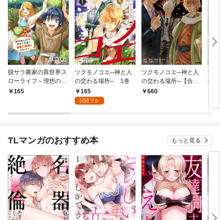
脱サラ農家の異世界ス
ツクモノコエ─神と人
ツクモノコエ─神と人
命の
ローライフ～理想の暮
の交わる場所─ 1巻
の交わる場所─【合冊
理
らしのため、前世の知
版】 1巻
1巻
165
165
660
1
識で農業の発展を目指
試読フル
します～ 1巻
TLマンガのおすすめ本
もっと見る