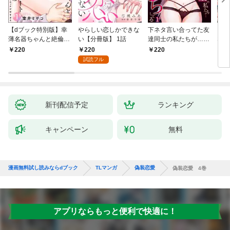
【dブック特別版】幸
やらしい恋しかできな
下ネタ言い合ってた友
「本
薄名器ちゃんと絶倫エ
い【分冊版】 1話
達同士の私たちが…一
なろ
リートくん むさぼりエ
晩中えっちしてる【TL
女が
220
220
220
2
ッチが甘すぎる（分冊
版】(1)
快感
試読フル
版） 【第1話】
た。
新刊配信予定
ランキング
キャンペーン
無料
漫画無料試し読みならdブック
TLマンガ
偽装恋愛
偽装恋愛 4巻
アプリならもっと便利で快適に！