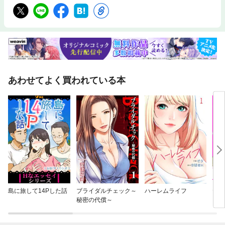
あわせてよく買われている本
島に旅して14Pした話
ブライダルチェック～
ハーレムライフ
たっ
秘密の代償～
じめ