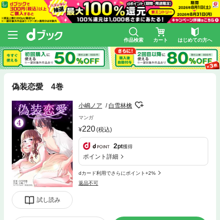
作品検索
カート
はじめての方へ
偽装恋愛 4巻
小嶋ノア
白雪林檎
マンガ
220
(税込)
2
pt
獲得
ポイント詳細
dカード利用でさらにポイント+2%
返品不可
試し読み