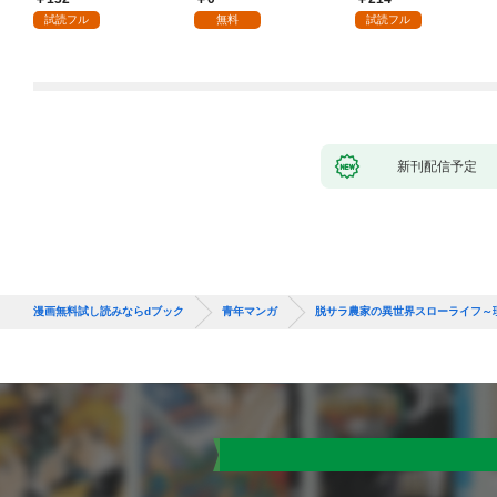
試読フル
無料
試読フル
新刊配信予定
漫画無料試し読みならdブック
青年マンガ
脱サラ農家の異世界スローライフ～