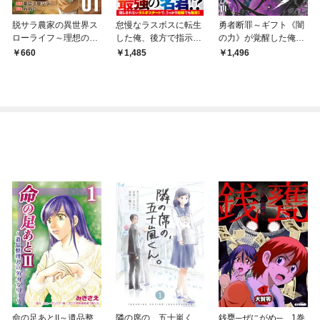
脱サラ農家の異世界ス
怠慢なラスボスに転生
勇者断罪～ギフト《闇
ローライフ～理想の暮
した俺、後方で指示す
の力》が覚醒した俺は
らしのため、前世の知
るだけのモブを目指す
闇の軍勢を率いて魔王
660
1,485
1,496
識で農業の発展を目指
～敵国で正体を隠して
と共に勇者と人類に復
します～【合冊版】
目立たず暮らすはず
讐する～ ～1【通常
1巻
が、周囲が俺を放って
版】
おいてくれないんだ
が！？～【SS付き】
命の足あとⅡ～遺品整
隣の席の、五十嵐く
銭甕─ぜにがめ─ 1巻