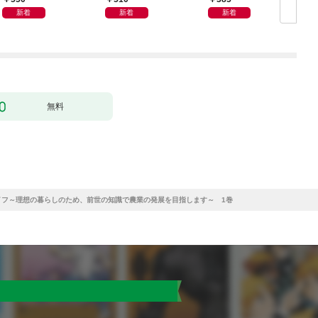
新着
新着
新着
無料
イフ～理想の暮らしのため、前世の知識で農業の発展を目指します～ 1巻