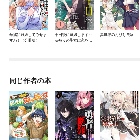
華麗に離縁してみせま
千日後に離縁します～
異世界のんびり農家
すわ！（分冊版）
灰被りの聖女は恋をま
だ知らない～
同じ作者の本