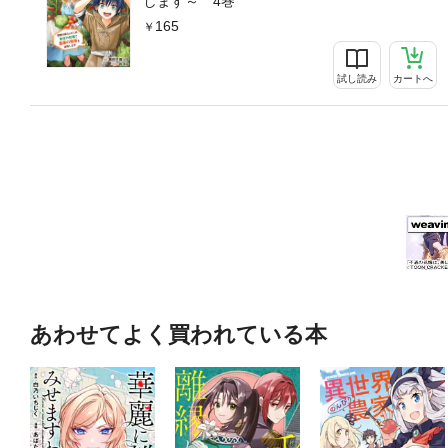
します～ 4巻
165
試し読み
カートへ
あわせてよく買われている本