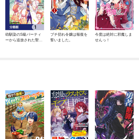
幼馴染のS級パーティ
ブチ切れ令嬢は報復を
今度は絶対に邪魔しま
ーから追放された聖獣
誓いました。
せんっ！
使い。万能支援魔法と
仲間を増やして最強
へ！【分冊版】