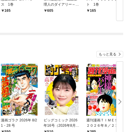
ス 1巻
理人のダイアリー～
ト 1巻
【合冊版】 1巻
165
605
165
1
もっと見る
漫画ゴラク 2026年 8/2
ビッグコミック 2026
週刊漫画ＴＩＭＥＳ
1・28 号
年16号（2026年8月7
２０２６年８／２１・
日発売）
２８合併号
550
510
385