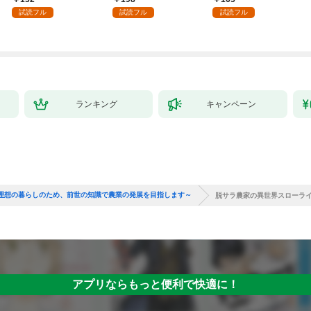
殴って生きる事にしま
試読フル
試読フル
試読フル
した。１
ランキング
キャンペーン
理想の暮らしのため、前世の知識で農業の発展を目指します～
脱サラ農家の異世界スローラ
アプリならもっと便利で快適に！