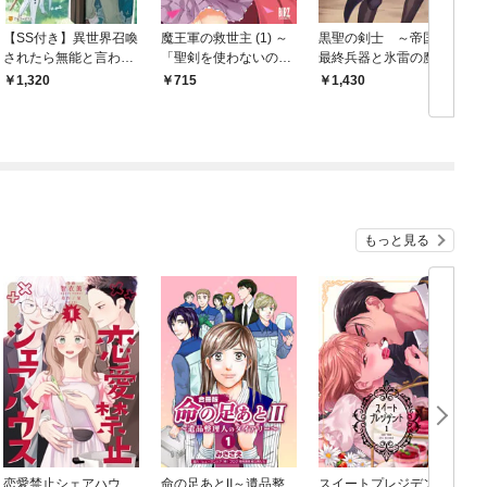
【SS付き】異世界召喚
魔王軍の救世主 (1) ～
黒聖の剣士 ～帝国の
されたら無能と言われ
「聖剣を使わないのは
最終兵器と氷雷の魔女
追い出されました。～
勇者ではない」と言わ
～
1,320
715
1,430
この世界は俺にとって
れ追放されたが魔王に
イージーモードでした
惚れられ結婚しまし
～
た。人間達は俺が敵に
回ったのを後悔してい
るようですがもう遅い
です～ 【電子限定カラ
ーイラスト収録＆電子
限定おまけ付き】
もっと見る
恋愛禁止シェアハウ
命の足あとⅡ～遺品整
スイートプレジデン