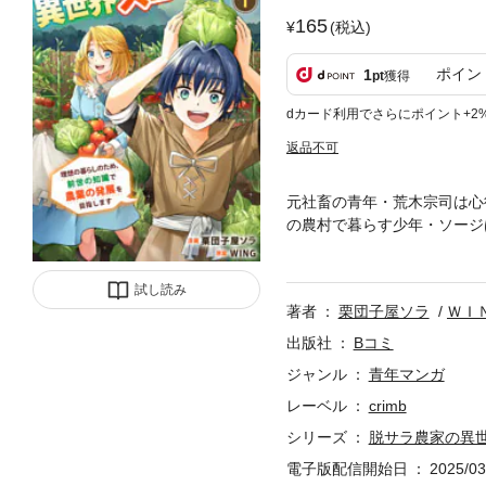
165
(税込)
ポイン
1
pt
獲得
dカード利用でさらにポイント+2
返品不可
元社畜の青年・荒木宗司は心
の農村で暮らす少年・ソージ
意気込んだものの、この世界
界で『農業革命』を目指す！
試し読み
著者
栗団子屋ソラ
ＷＩ
出版社
Bコミ
ジャンル
青年マンガ
レーベル
crimb
シリーズ
脱サラ農家の異
電子版配信開始日
2025/03