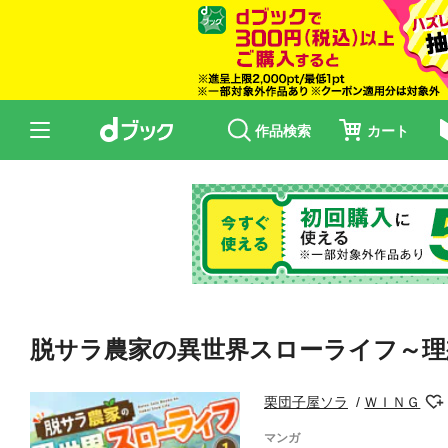
作品検索
カート
脱サラ農家の異世界スローライフ～理
栗団子屋ソラ
ＷＩＮＧ
マンガ