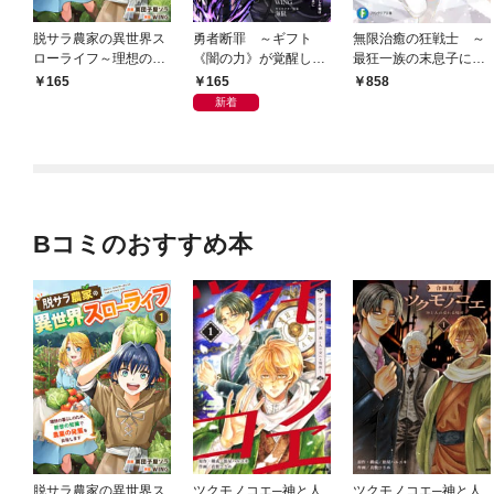
脱サラ農家の異世界ス
勇者断罪 ～ギフト
無限治癒の狂戦士 ～
ローライフ～理想の暮
《闇の力》が覚醒した
最狂一族の末息子に転
らしのため、前世の知
俺は闇の軍勢を率いて
生した俺、冷遇されて
165
165
858
識で農業の発展を目指
魔王と共に勇者と人類
いる回復魔法を極めて
新着
します～ 1巻
に復讐する～1（分冊
世界最強へと至る～
版）
Bコミのおすすめ本
脱サラ農家の異世界ス
ツクモノコエ─神と人
ツクモノコエ─神と人