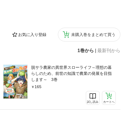
お気に入り登録
未購入巻をまとめて買う
1巻から
|
最新刊から
脱サラ農家の異世界スローライフ～理想の暮
らしのため、前世の知識で農業の発展を目指
します～ 3巻
165
試し読み
カートへ