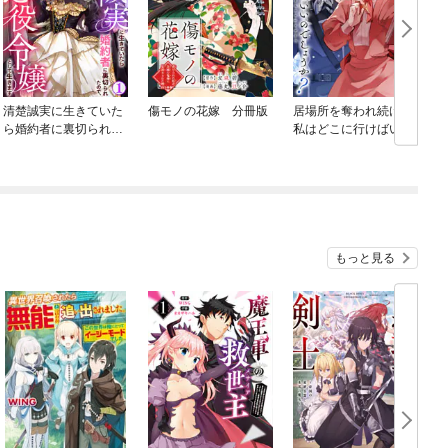
清楚誠実に生きていた
傷モノの花嫁 分冊版
居場所を奪われ続けた
ら婚約者に裏切られた
私はどこに行けばいい
ので、やり直しの世界
のでしょうか？（分冊
では悪役令嬢として生
版）
生
きます
もっと見る