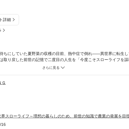
ト詳細
%
待ちにしていた夏野菜の収穫の目前、熱中症で倒れ――異世界に転生し
は取り戻した前世の記憶で二度目の人生を「今度こそスローライフを謳
の野菜はマズすぎる…!?前世の知識と経験、そしてチートスキルを駆使
ＮＧ
世界スローライフ～理想の暮らしのため、前世の知識で農業の発展を目
/16