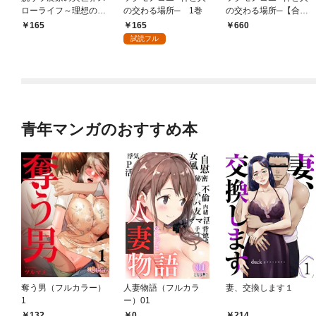
ローライフ～理想の暮
の交わる場所─ 1巻
の交わる場所─【合冊
らしのため、前世の知
版】 1巻
165
165
660
識で農業の発展を目指
試読フル
します～ 1巻
青年マンガのおすすめ本
奪う男（フルカラー）
人妻物語（フルカラ
妻、交換します１
1
ー）01
132
0
214