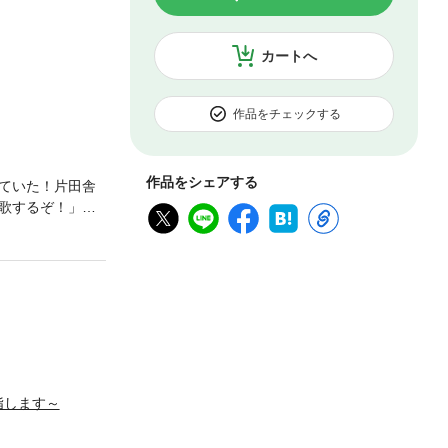
カートへ
作品をチェックする
作品をシェアする
ていた！片田舎
歌するぞ！」と
し、未発展の世
指します～