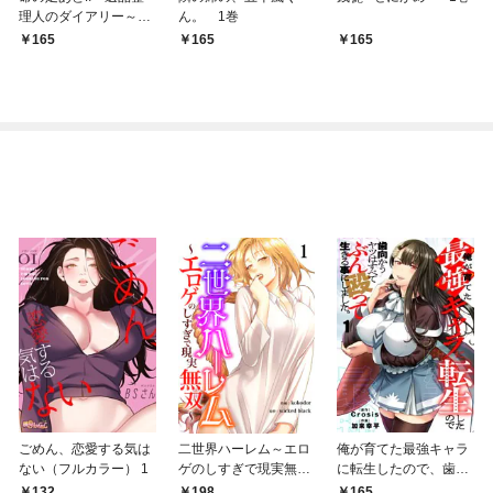
理人のダイアリー～
ん。 1巻
1巻
165
165
165
ごめん、恋愛する気は
二世界ハーレム～エロ
俺が育てた最強キャラ
ない（フルカラー） 1
ゲのしすぎで現実無双
に転生したので、歯向
～１
かうヤツはすべてぶん
132
198
165