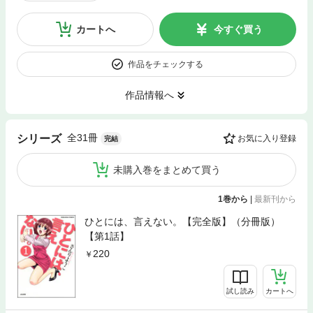
カートへ
今すぐ買う
作品をチェックする
作品情報へ
全31冊
シリーズ
お気に入り登録
完結
未購入巻をまとめて買う
1巻から
|
最新刊から
ひとには、言えない。【完全版】（分冊版）
【第1話】
220
試し読み
カートへ