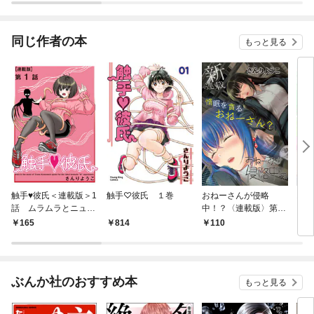
同じ作者の本
もっと見る
触手♥彼氏＜連載版＞1
触手♡彼氏 １巻
おねーさんが侵略
おど
話 ムラムラとニュル
中！？〈連載版〉第1
ニュル
話「おねーさん、拾い
165
814
110
4
ました」
ぶんか社のおすすめ本
もっと見る