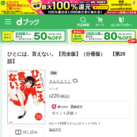
作品検索
カート
はじめての方へ
ひとには、言えない。【完全版】（分冊版） 【第26
話】
完結
さんりようこ
マンガ
220
(税込)
2
pt
獲得
ポイント詳細
dカード利用でさらにポイント+2%
返品不可
試し読み