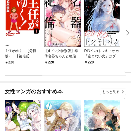
主任がゆく！（分冊
【dブック特別版】幸
DINKsのトツキトオカ
【d
版） 【第1話】
薄名器ちゃんと絶倫エ
「産まない女」はダメ
物伯
リートくん むさぼりエ
ですか？（分冊版）
嬢は
220
220
220
2
ッチが甘すぎる（分冊
【第1話】
（分
版） 【第1話】
話】
女性マンガのおすすめ本
もっと見る