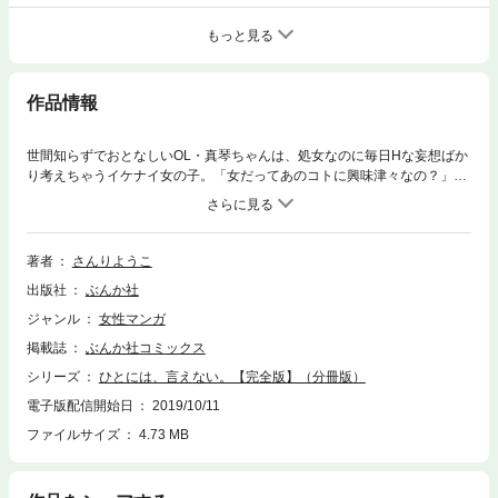
もっと見る
作品情報
世間知らずでおとなしいOL・真琴ちゃんは、処女なのに毎日Hな妄想ばか
り考えちゃうイケナイ女の子。「女だってあのコトに興味津々なの？」と
女の本音を告白する真琴ちゃんの「ひとには、言えない。」セキララ生
活!!
著者
さんりようこ
出版社
ぶんか社
ジャンル
女性マンガ
掲載誌
ぶんか社コミックス
シリーズ
ひとには、言えない。【完全版】（分冊版）
電子版配信開始日
2019/10/11
ファイルサイズ
4.73 MB