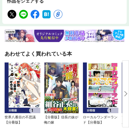
作品をシェアする
あわせてよく買われている本
世界八番目の不思議
【分冊版】信長の妹が
ローカルワンダーラン
首花
【分冊版】
俺の嫁
ド【分冊版】
版】