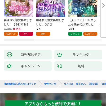
騙されて溺愛再婚しま
騙されて溺愛再婚しま
【タテヨミ】1.転生し
【タ
した！【単行本版】 1
した！ 第1話
たら悪女の妹でした
の私
巻
825
110
0
71
7
試読フル
割引
無料
タテヨミ
試読フル
タ
新刊配信予定
ランキング
キャンペーン
無料
漫画無料試し読みならdブック
女性マンガ
ひとには、言えない。【完全版】（分
アプリならもっと便利で快適に！