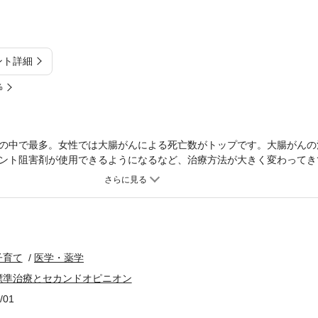
ント詳細
%
の中で最多。女性では大腸がんによる死亡数がトップです。大腸がんの
ント阻害剤が使用できるようになるなど、治療方法が大きく変わってき
2019年版」に準拠した最新の標準治療にもとづいて、治療方法をわか
生（都立駒込病院外科部長）によるセカンドオピニオンの実例や、消化
。神経内分泌腫瘍（NET、カルチノイド）の解説もあります。
子育て
医学・薬学
標準治療とセカンドオピニオン
/01