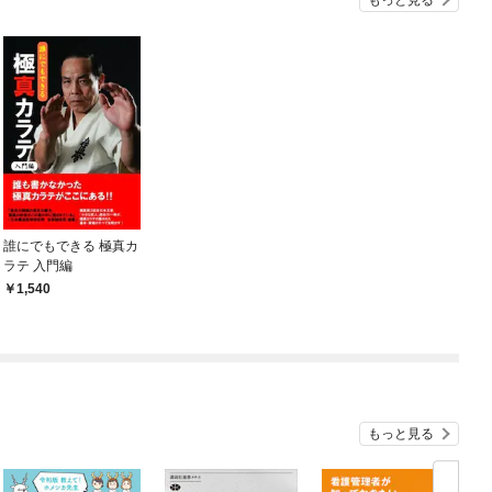
もっと見る
誰にでもできる 極真カ
ラテ 入門編
1,540
もっと見る