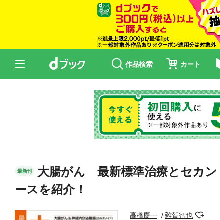
作品検索
カート
大腸がん 最新標準治療とセカン
最新刊
ースを紹介！
高橋慶一
雜賀智也