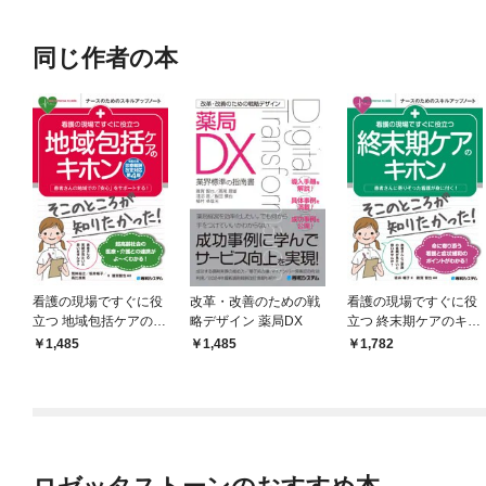
同じ作者の本
看護の現場ですぐに役
改革・改善のための戦
看護の現場ですぐに役
立つ 地域包括ケアのキ
略デザイン 薬局DX
立つ 終末期ケアのキホ
ホン［令和6年診療報
ン
1,485
1,485
1,782
酬改定対応第4版］