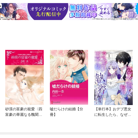
砂漠の富豪の寵愛〈四
嘘だらけの結婚【分
【単行本】おデブ悪女
富豪の華麗なる醜聞Ｉ
冊】
に転生したら、なぜか
ＩＩ〉【分冊】
ラスボス王子様に執着
されています