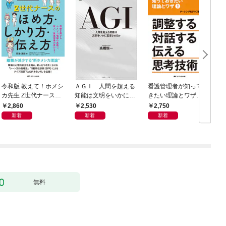
令和版 教えて！ホメシ
ＡＧＩ 人間を超える
看護管理者が知ってお
カ先生 Z世代ナースの
知能は文明をいかに変
きたい理論とワザ①
ほめ方・しかり方・伝
容させるか
調整する 対話する・伝
2,860
2,530
2,750
え方
える 思考技術
新着
新着
新着
無料