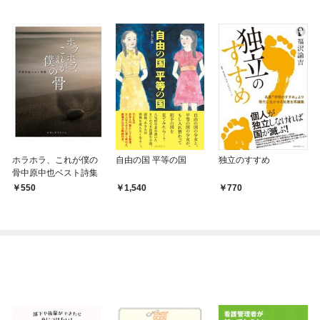
ホラホラ、これが僕の
自由の国 平等の国
独立のすすめ
骨中原中也ベスト詩集
550
1,540
770