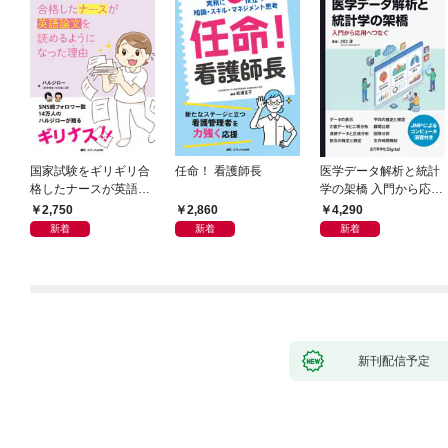
国家試験をギリギリ合
任命！ 看護師長
医学データ解析と統計
格したナースが英語論
学の架橋 入門から応用
文を読めるようになっ
へつなぐ
2,750
2,860
4,290
た理由
新着
新着
新着
新刊配信予定