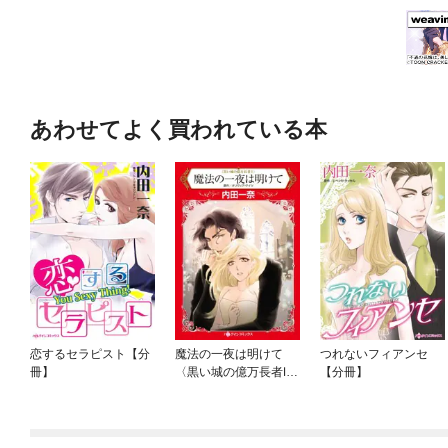
あわせてよく買われている本
恋するセラピスト【分
魔法の一夜は明けて
つれないフィアンセ
冊】
〈黒い城の億万長者Ⅰ〉
【分冊】
【分冊】