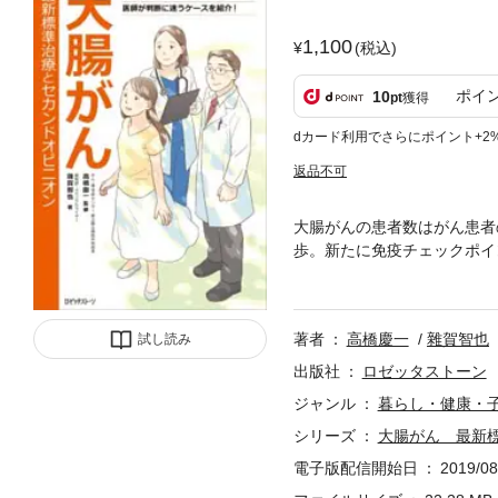
1,100
(税込)
ポイ
10
pt
獲得
dカード利用でさらにポイント+2
返品不可
大腸がんの患者数はがん患者
歩。新たに免疫チェックポイ
は「大腸癌治療ガイドライン
ものです。監修の高橋慶一先
医、緩和ケア医の意見も必見
著者
高橋慶一
雜賀智也
試し読み
出版社
ロゼッタストーン
ジャンル
暮らし・健康・
シリーズ
大腸がん 最新
電子版配信開始日
2019/08