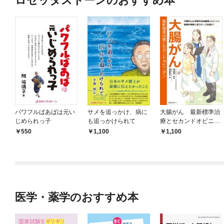
ロゼッタストーンのおすすめ本
パワフルばあばは元い
サメを追っかけ、病に
大腸がん 最新標準治
じめられっ子
も追っかけられて
療とセカンドオピニオ
ン大腸がん＆神経内分
550
1,100
1,100
泌腫瘍（カルチノイ
ド）医師が判断に迷う
ケースを紹介！
医学・薬学のおすすめ本