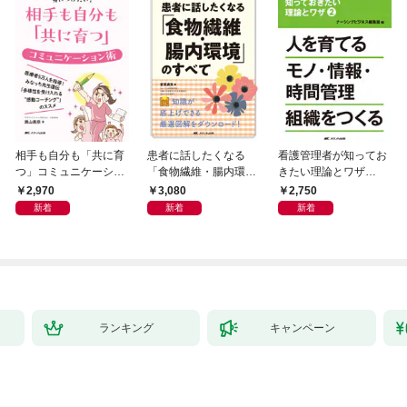
相手も自分も「共に育
患者に話したくなる
看護管理者が知ってお
つ」コミュニケーショ
「食物繊維・腸内環
きたい理論とワザ②
ン術
境」のすべて
人を育てる モノ・情
2,970
3,080
2,750
報・時間管理組織をつ
新着
新着
新着
くる
ランキング
キャンペーン