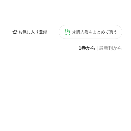
お気に入り登録
未購入巻をまとめて買う
1巻から
|
最新刊から