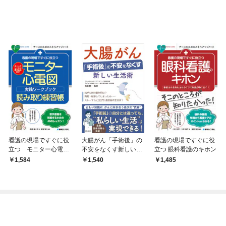
看護の現場ですぐに役
大腸がん「手術後」の
看護の現場ですぐに役
立つ モニター心電図
不安をなくす新しい生
立つ 眼科看護のキホン
実践ワークブック 読み
活術
1,584
1,540
1,485
取り練習帳