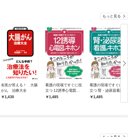
もっと見る
名医が答える！ 大腸
看護の現場ですぐに役
看護の現場ですぐに役
がん 治療大全
立つ 12誘導心電図の
立つ 腎・泌尿器看護の
キホン
キホン
1,430
1,485
1,485
￥