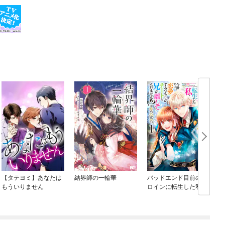
【タテヨミ】あなたは
結界師の一輪華
バッドエンド目前のヒ
もういりません
ロインに転生した私、
今世では恋愛するつも
りがチートな兄が離し
てくれません！？@C
め
OMIC