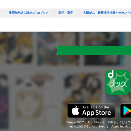
漫画無料試し読みならdブック
医学・薬学
大腸がん 最新標準治療とセカンド
Appleのロゴ、App Storeは、米国もしくはそ
Inc.の商標です。App Storeは、Apple In