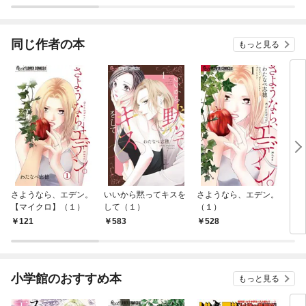
してさしあげます！
同じ作者の本
もっと見る
さようなら、エデン。
いいから黙ってキスを
さようなら、エデン。
いい
【マイクロ】（１）
して（１）
（１）
して
（１
121
583
528
1
小学館のおすすめ本
もっと見る