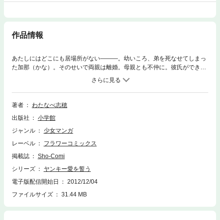
作品情報
あたしにはどこにも居場所がない―――。幼いころ、弟を死なせてしまっ
た加那（かな）。そのせいで両親は離婚。母親とも不仲に。彼氏ができ
て、やっと安らげる場所を見つけたと思ったのに…だまされて…。自殺未
遂、高校を自主退学。事件が相次ぎ母親からも見捨てられた加那の前に、
義家（よしいえ）という男が現れて…！？
著者
わたなべ志穂
出版社
小学館
ジャンル
少女マンガ
レーベル
フラワーコミックス
掲載誌
Sho-Comi
シリーズ
ヤンキー愛を誓う
電子版配信開始日
2012/12/04
ファイルサイズ
31.44 MB