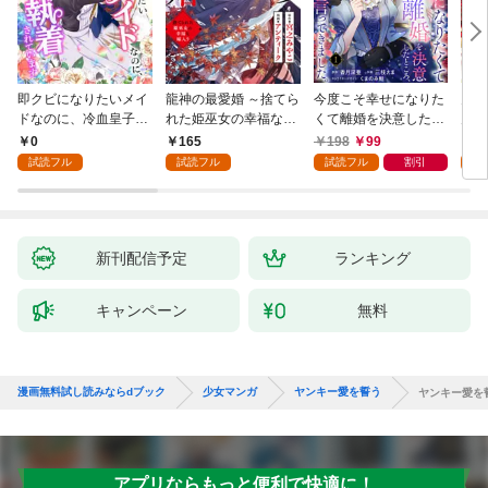
即クビになりたいメイ
龍神の最愛婚 ～捨てら
今度こそ幸せになりた
鬼条
ドなのに、冷血皇子に
れた姫巫女の幸福な嫁
くて離婚を決意したと
見初
執着されています第1
入り～: 1
ころ、無表情な旦那様
～１
0
165
198
99
1
話
が「愛してる」と言っ
試読フル
試読フル
試読フル
割引
試
てきました。1
新刊配信予定
ランキング
キャンペーン
無料
漫画無料試し読みならdブック
少女マンガ
ヤンキー愛を誓う
ヤンキー愛を
アプリならもっと便利で快適に！