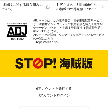
海賊版に関する取り組みに
お客さまのご利用端末から
ついて
の情報の外部送信について
ABJマークは、この電子書店・電子書籍配信サービス
が、著作権者からコンテンツ使用許諾を得た正規版配
信サービスであることを示す登録商標（登録番号 第
6091713号）です。
ABJマークの詳細、ABJマークを掲示しているサービス
の一覧はこちら
→
https://aebs.or.jp/
dアカウントを発行する
dアカウントログイン