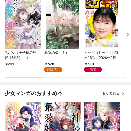
スパダリ王子様の狂い
真綿の檻（１）
ビッグコミック 2026
こん
愛【単話】（１）
年16号（2026年8月7
（１
日発売）
528
510
5
209
試読フル
新着
試
少女マンガのおすすめ本
もっと見る