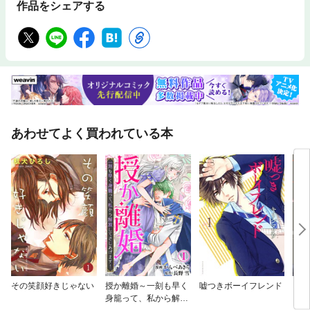
作品をシェアする
あわせてよく買われている本
その笑顔好きじゃない
授か離婚～一刻も早く
嘘つきボーイフレンド
Perf
身籠って、私から解放