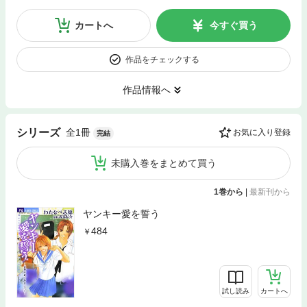
カートへ
今すぐ買う
作品をチェックする
作品情報へ
全1冊
シリーズ
お気に入り登録
完結
未購入巻をまとめて買う
1巻から
|
最新刊から
ヤンキー愛を誓う
484
試し読み
カートへ