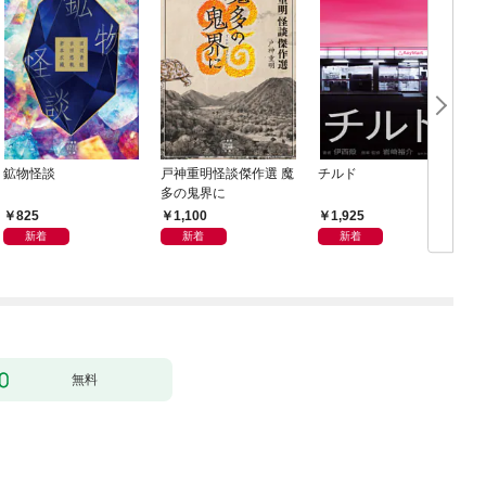
鉱物怪談
戸神重明怪談傑作選 魔
チルド
多の鬼界に
825
1,100
1,925
新着
新着
新着
無料