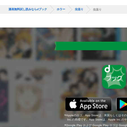
漫画無料試し読みならdブック
ホラー
虫送り
虫送り
Appleのロゴ、App Storeは、米国もしくはそ
Inc.の商標です。App Storeは、Apple In
Google Play および Google Play ロゴは Go