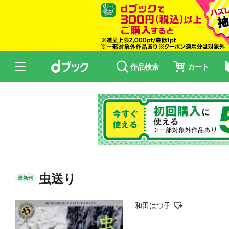
作品検索
カート
虫送り
最新刊
和田はつ子