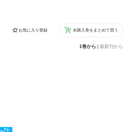
お気に入り登録
未購入巻をまとめて買う
1巻から
|
最新刊から