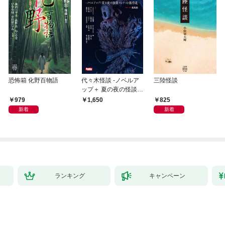
恐怖箱 化野百物語
代々木怪談 -ノベルア
三陸怪談
ップ＋ 夏の夜の怪談コ
ンテスト傑作選-
979
825
1,650
新着
新着
ランキング
キャンペーン