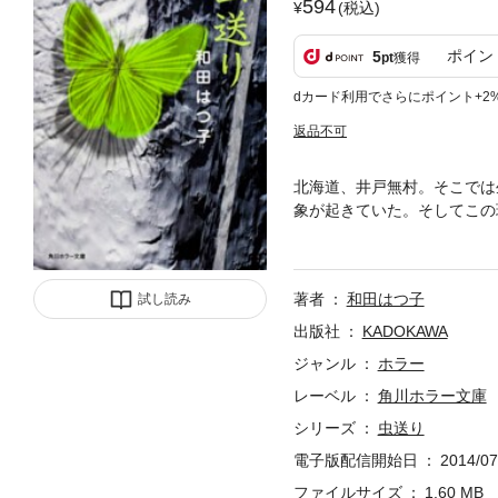
594
(税込)
ポイン
5
pt
獲得
dカード利用でさらにポイント+2
返品不可
北海道、井戸無村。そこでは
象が起きていた。そしてこの
に入った女性の白骨が発見さ
憑かれた男の狂気が生み出す
著者
和田はつ子
試し読み
出版社
KADOKAWA
ジャンル
ホラー
レーベル
角川ホラー文庫
シリーズ
虫送り
電子版配信開始日
2014/07
ファイルサイズ
1.60 MB