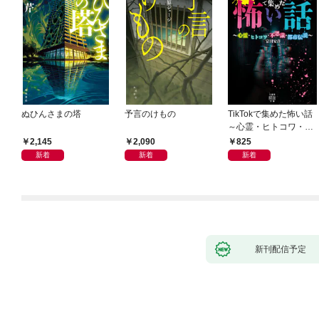
ぬひんさまの塔
予言のけもの
TikTokで集めた怖い話
～心霊・ヒトコワ・不
思議・都市伝説～
2,145
2,090
825
新着
新着
新着
新刊配信予定