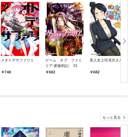
メオトデサファリ１
ゲーム オブ ファミ
美人女上司滝沢さん
リア-家族戦記- 01
748
682
682
もっと見る