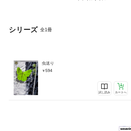
シリーズ
全1冊
虫送り
594
試し読み
カートへ