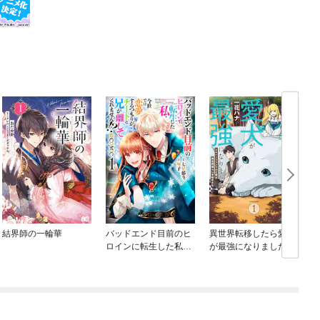
結界師の一輪華
バッドエンド目前のヒ
異世界転移したら愛犬
ロインに転生した私、
が最強になりました ～
今世では恋愛するつも
シルバーフェンリルと
りがチートな兄が離し
俺が異世界暮らしを始
てくれません！？@C
めたら～ THE COMIC
OMIC