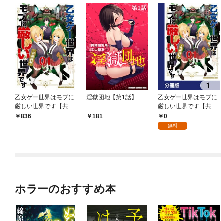
乙女ゲー世界はモブに
淫獄団地【第1話】
乙女ゲー世界はモブに
厳しい世界です【共和
厳しい世界です【共和
国編】 ０１
国編】【分冊版】 1
0
836
181
無料
ホラーのおすすめ本