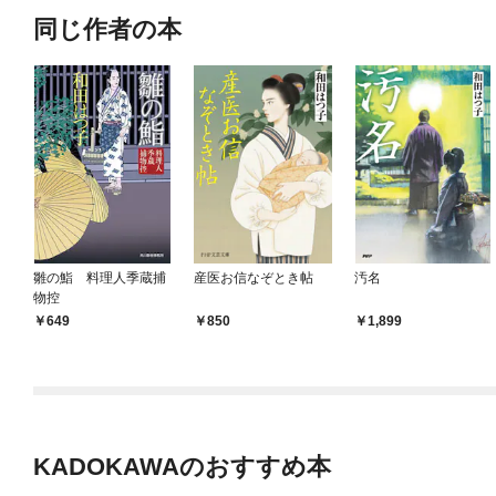
同じ作者の本
雛の鮨 料理人季蔵捕
産医お信なぞとき帖
汚名
物控
649
850
1,899
KADOKAWAのおすすめ本