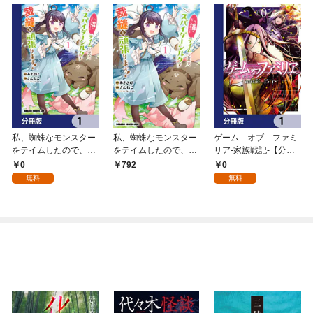
私、蜘蛛なモンスター
私、蜘蛛なモンスター
ゲーム オブ ファミ
をテイムしたので、ス
をテイムしたので、ス
リア-家族戦記-【分冊
パイダーシルクで裁縫
パイダーシルクで裁縫
版】 1
0
0
792
を頑張ります！【分冊
を頑張ります！ 1
無料
無料
版】 1