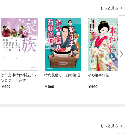
もっと見る
朝日文庫時代小説アン
特命見廻り 西郷隆盛
ゆめ姫事件帖
ソロジー 家族
902
660
660
もっと見る