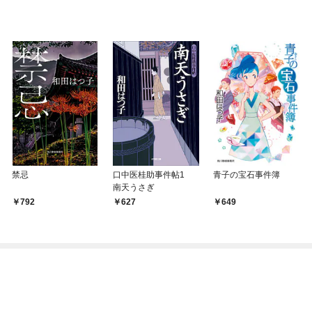
禁忌
口中医桂助事件帖1
青子の宝石事件簿
南天うさぎ
792
627
649