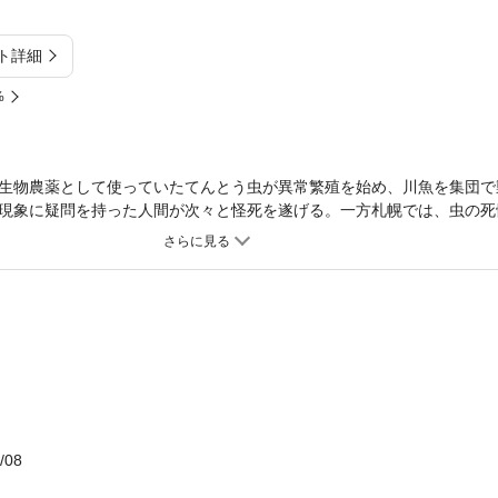
ト詳細
%
生物農薬として使っていたてんとう虫が異常繁殖を始め、川魚を集団で
現象に疑問を持った人間が次々と怪死を遂げる。一方札幌では、虫の死
れた。村に研究のために滞在していた文化人類学者の日下部が見た悲劇
戦慄のバイオ・ホラー。
/08