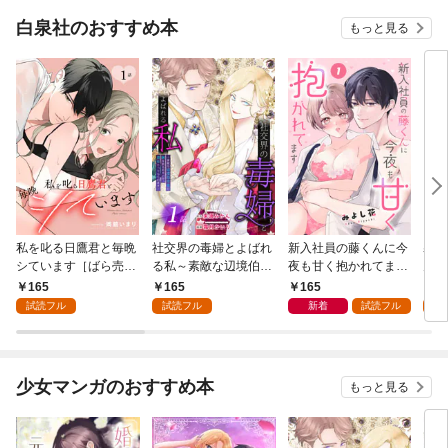
白泉社のおすすめ本
もっと見る
私を叱る日鷹君と毎晩
社交界の毒婦とよばれ
新入社員の藤くんに今
寡黙
シています［ばら売
る私～素敵な辺境伯令
夜も甘く抱かれてます
力ゼ
り］ 第1話
息に腕を折られたの
［ばら売り］ 第1話
る～
165
165
165
1
で、責任とってもらい
の声
試読フル
試読フル
新着
試読フル
試
ます～［ばら売り］
～［
第1話
01
少女マンガのおすすめ本
もっと見る