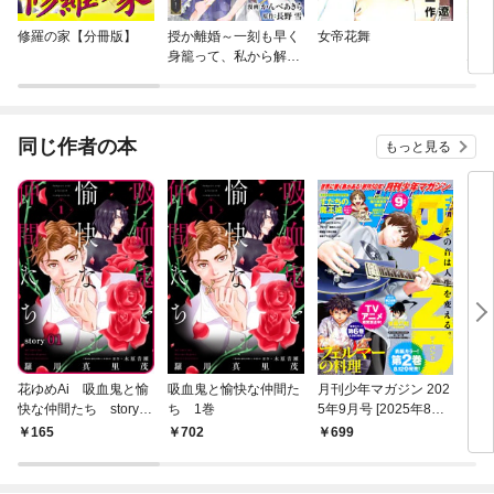
修羅の家【分冊版】
授か離婚～一刻も早く
女帝花舞
とん
身籠って、私から解放
エ
してさしあげます！
同じ作者の本
もっと見る
花ゆめAi 吸血鬼と愉
吸血鬼と愉快な仲間た
月刊少年マガジン 202
まし
快な仲間たち story0
ち 1巻
5年9月号 [2025年8月6
フ
1
日発売]
き特
165
702
699
1,