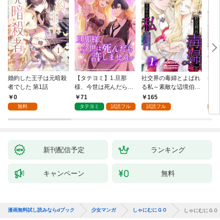
婚約した王子は元暗殺
【タテヨミ】1.旦那
社交界の毒婦とよばれ
視線
者でした 第1話
様、今世は死んだら許
る私～素敵な辺境伯令
る 1
しません
息に腕を折られたの
0
71
165
1
で、責任とってもらい
無料
タテヨミ
試読フル
試読フル
試
ます～［ばら売り］
第1話
新刊配信予定
ランキング
キャンペーン
無料
漫画無料試し読みならdブック
少女マンガ
しゃにむにＧＯ
しゃにむにＧＯ