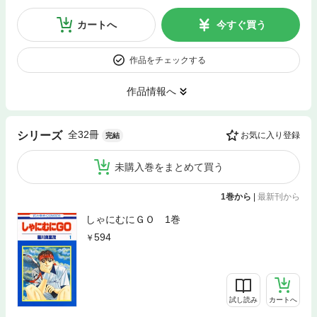
カートへ
今すぐ買う
作品をチェックする
作品情報へ
全32冊
シリーズ
お気に入り登録
完結
未購入巻をまとめて買う
1巻から
|
最新刊から
しゃにむにＧＯ 1巻
594
試し読み
カートへ