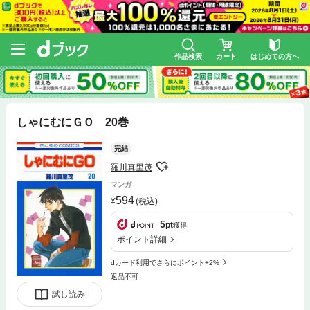
作品検索
カート
はじめての方へ
しゃにむにＧＯ 20巻
完結
羅川真里茂
マンガ
594
(税込)
5
pt
獲得
ポイント詳細
dカード利用でさらにポイント+2%
返品不可
試し読み