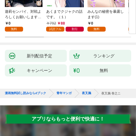
遊莉センパイ、対戦よ
あくまでクジャクの話
みんなの秘密を暴露し
異世
ろしくお願いします。
です。（１）
ます(1)
1
0
792
88
0
7
無料
試読フル
割引
無料
試
新刊配信予定
ランキング
キャンペーン
無料
漫画無料試し読みならdブック
青年マンガ
夜叉鴉
夜叉鴉 巻之ニ
アプリならもっと便利で快適に！