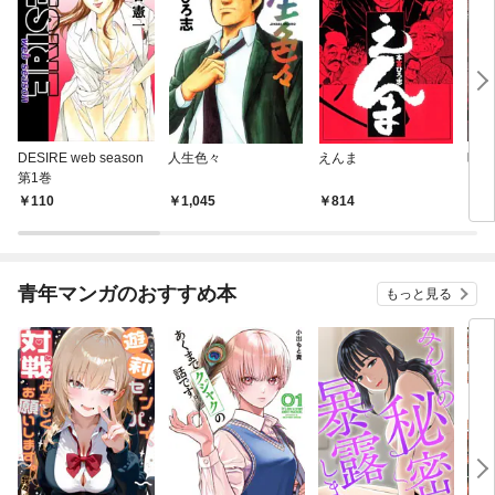
DESIRE web season
人生色々
えんま
呪傀
第1巻
110
1,045
814
2
青年マンガのおすすめ本
もっと見る