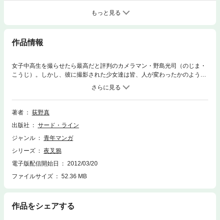
もっと見る
作品情報
女子中高生を撮らせたら最高だと評判のカメラマン・野島光司（のじま・
こうじ）。しかし、彼に撮影された少女達は皆、人が変わったかのように
無気力になっていた。呪われたカメラのお祓いを依頼された熊野真宮の宮
司・那智武流（なち・たける）は、そのカメラの持ち主となった野島を追
って、彼のモデルになる予定の少女・敦子（あつこ）の元に赴く。
著者
荻野真
出版社
サード・ライン
ジャンル
青年マンガ
シリーズ
夜叉鴉
電子版配信開始日
2012/03/20
ファイルサイズ
52.36 MB
作品をシェアする