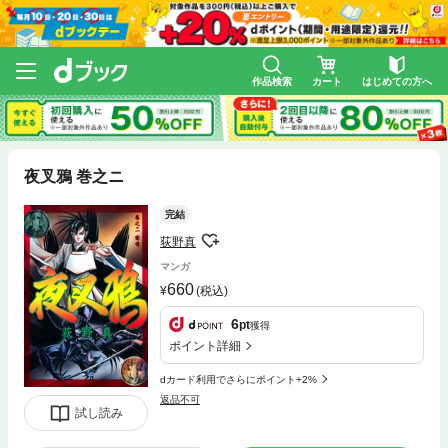
作品検索
カート
はじめての方へ
夜叉鴉 巻之ニ
完結
荻野真
マンガ
660
(税込)
6
pt
獲得
ポイント詳細
dカード利用でさらにポイント+2%
返品不可
試し読み