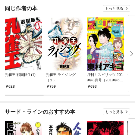
同じ作者の本
もっと見る
孔雀王 戦国転生(1)
孔雀王 ライジング
月刊！スピリッツ 201
サル
（１）
9年8月号（2019年6月
27日発売号）
628
759
693
6
サード・ラインのおすすめ本
もっと見る