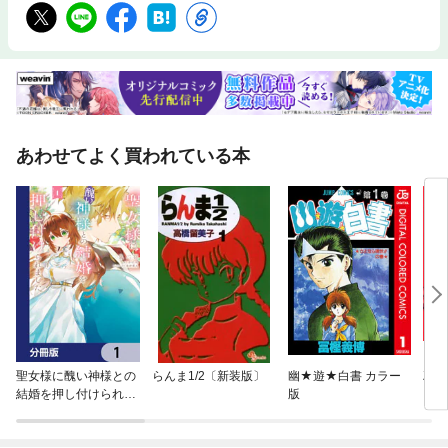
あわせてよく買われている本
聖女様に醜い神様との
らんま1/2〔新装版〕
幽★遊★白書 カラー
ZET
結婚を押し付けられま
版
した【分冊版】