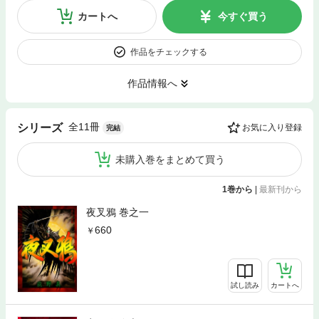
カートへ
今すぐ買う
作品をチェックする
作品情報へ
全11冊
シリーズ
お気に入り登録
完結
未購入巻をまとめて買う
1巻から
|
最新刊から
夜叉鴉 巻之一
660
試し読み
カートへ