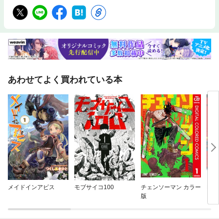
あわせてよく買われている本
メイドインアビス
モブサイコ100
チェンソーマン カラー
BLA
版
クテ