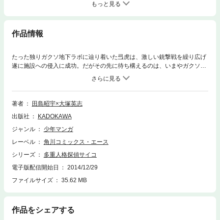
もっと見る
作品情報
たった独りガクソ地下ラボに辿り着いた弖虎は、激しい銃撃戦を繰り広げ
遂に施設への侵入に成功。だがその先に待ち構えるのは、いまやガクソの
主導権を掌握した伊園若女。最終決戦の時、いよいよ迫る！電子版特典カ
ラー画像付き！
著者
田島昭宇×大塚英志
出版社
KADOKAWA
ジャンル
少年マンガ
レーベル
角川コミックス・エース
シリーズ
多重人格探偵サイコ
電子版配信開始日
2014/12/29
ファイルサイズ
35.62 MB
作品をシェアする