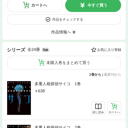
カートへ
今すぐ買う
作品をチェックする
作品情報へ
全24冊
シリーズ
お気に入り登録
完結
未購入巻をまとめて買う
1巻から
|
最新刊から
多重人格探偵サイコ 1巻
638
試し読み
カートへ
多重人格探偵サイコ 2巻