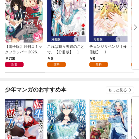
【電子版】月刊コミッ
これは我々夫婦のこと
チェンジリベンジ【分
チェ
クフラッパー 2026年9
で、【分冊版】 1
冊版】 1
月号
730
0
0
7
新着
無料
無料
試
少年マンガのおすすめ本
もっと見る