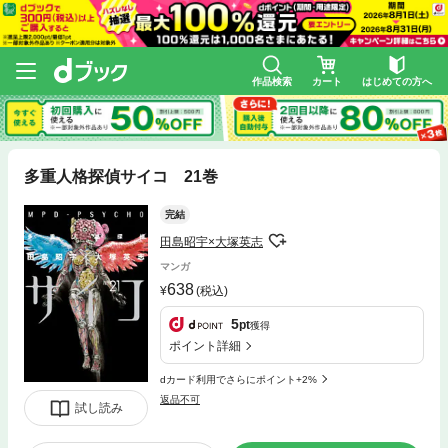
作品検索
カート
はじめての方へ
多重人格探偵サイコ 21巻
完結
田島昭宇×大塚英志
マンガ
638
(税込)
5
pt
獲得
ポイント詳細
dカード利用でさらにポイント+2%
返品不可
試し読み