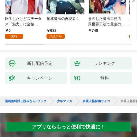
転生したけどステータ
創成魔法の再現者 1
きのした魔法工務店
王位
ス「魅力」に全振
異世界工法で最強の家
兆候
り！？(1)
づくりを（コミック）
入れ
0
682
0
748
１
る。
無料
試読フル
新刊配信予定
ランキング
キャンペーン
無料
漫画無料試し読みならdブック
少年マンガ
多重人格探偵サイコ
多重人格探
アプリならもっと便利で快適に！