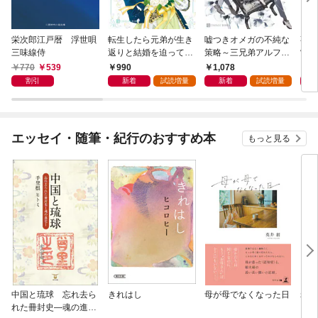
栄次郎江戸暦 浮世唄
転生したら元弟が生き
嘘つきオメガの不純な
事故
三味線侍
返りと結婚を迫ってき
策略～三兄弟アルファ
常
ます【電子書籍限定
と箱庭の恋～【電子書
770
539
990
1,078
1,
版】
籍限定版】
割引
新着
試読増量
新着
試読増量
エッセイ・随筆・紀行のおすすめ本
もっと見る
中国と琉球 忘れ去ら
きれはし
母が母でなくなった日
老い
れた冊封史―魂の進化