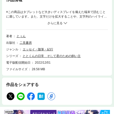
※この商品はタブレットなど大きいディスプレイを備えた端末で読むこと
に適しています。また、文字だけを拡大することや、文字列のハイライ
ト、検索、辞書の参照、引用などの機能が使用できません。帰宅後突然IQ
3になる飼い主と、ととくんのちょっと騒がしい日常！～TikTokフォロワ
ー60万人が注目～ひじょうにハイテンションな飼い主「とぅん」と、合い
の手上手な猫「ととくん」。この日常を、ととくんのかわいいグラビア＋
著者
とぅん
ハイテンション飼い主と「ととくん」のやりとりを写真やコラムで掲載。
出版社
二見書房
Tiktokではフォロワー数60万人、総再生数1,600万回再生されている人気
猫。21年に開催されたTiktok動画コンテストでは、【動物コレクション部
ジャンル
エッセイ・随筆・紀行
門賞】を受賞。
シリーズ
ととくんの日常 そして君のための飼い主
電子版配信開始日
2022/12/01
ファイルサイズ
28.58 MB
作品をシェアする