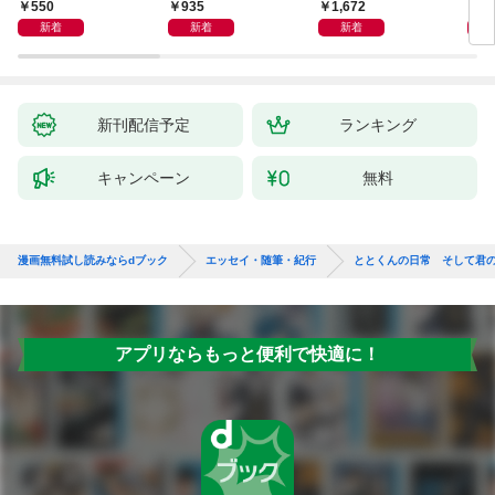
―
550
935
1,672
1,
新着
新着
新着
新刊配信予定
ランキング
キャンペーン
無料
漫画無料試し読みならdブック
エッセイ・随筆・紀行
ととくんの日常 そして君
アプリならもっと便利で快適に！