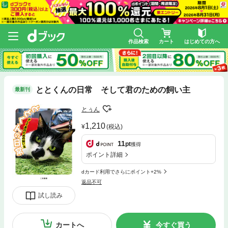
作品検索
カート
はじめての方へ
ととくんの日常 そして君のための飼い主
最新刊
とぅん
1,210
(税込)
11
pt
獲得
ポイント詳細
dカード利用でさらにポイント+2%
返品不可
試し読み
カートへ
今すぐ買う