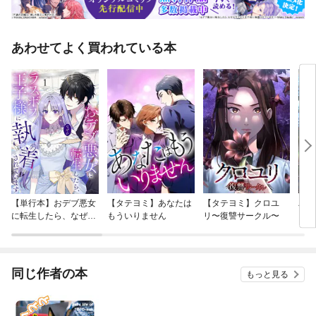
あわせてよく買われている本
【単行本】おデブ悪女
【タテヨミ】あなたは
【タテヨミ】クロユ
バッ
に転生したら、なぜか
もういりません
リ〜復讐サークル〜
ロイ
ラスボス王子様に執着
今世
されています
りが
てく
OMI
同じ作者の本
もっと見る