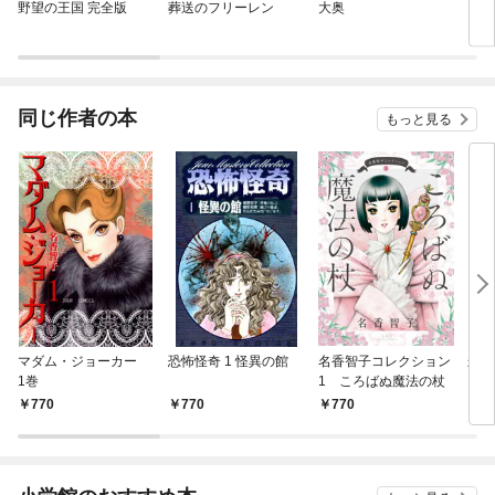
野望の王国 完全版
葬送のフリーレン
大奥
モン
同じ作者の本
もっと見る
マダム・ジョーカー
恐怖怪奇 1 怪異の館
名香智子コレクション
朱い
1巻
1 ころばぬ魔法の杖
770
770
770
5