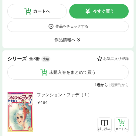
カートへ
今すぐ買う
作品をチェックする
作品情報へ
全8冊
シリーズ
お気に入り登録
完結
未購入巻をまとめて買う
1巻から
|
最新刊から
ファンション・ファデ（１）
484
試し読み
カートへ