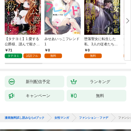
【タテヨミ】1.愛する
みせあいっこフレンド
堕落聖女に転生した
授か
公爵様、謹んで殺させ
1
私、3人の従者たちに
身籠
ていただきます！
抱かれて困ってます 第
して
71
0
0
2
1話
タテヨミ
試読フル
無料
無料
試
新刊配信予定
ランキング
キャンペーン
無料
漫画無料試し読みならdブック
女性マンガ
ファンション・ファデ
ファンシ