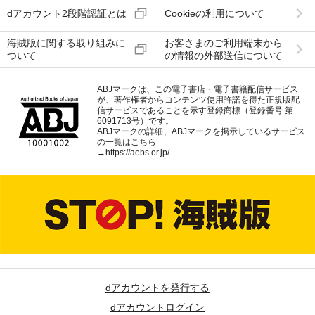
dアカウント2段階認証とは
Cookieの利用について
海賊版に関する取り組みに
お客さまのご利用端末から
ついて
の情報の外部送信について
ABJマークは、この電子書店・電子書籍配信サービス
が、著作権者からコンテンツ使用許諾を得た正規版配
信サービスであることを示す登録商標（登録番号 第
6091713号）です。
ABJマークの詳細、ABJマークを掲示しているサービス
の一覧はこちら
→
https://aebs.or.jp/
dアカウントを発行する
dアカウントログイン