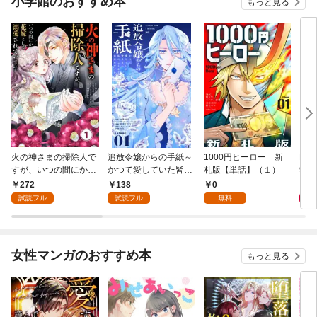
小学館のおすすめ本
もっと見る
火の神さまの掃除人で
追放令嬢からの手紙～
1000円ヒーロー 新
DIM
すが、いつの間にか花
かつて愛していた皆さ
札版【単話】（１）
9.
嫁として溺愛されてい
まへ 私のことなどお忘
272
138
0
8
ます【単話】（１）
れですか？～【単話】
試読フル
試読フル
無料
（１）
女性マンガのおすすめ本
もっと見る