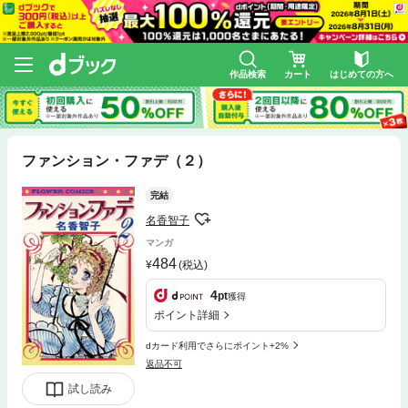
作品検索
カート
はじめての方へ
ファンション・ファデ（２）
完結
名香智子
マンガ
484
(税込)
4
pt
獲得
ポイント詳細
dカード利用でさらにポイント+2%
返品不可
試し読み