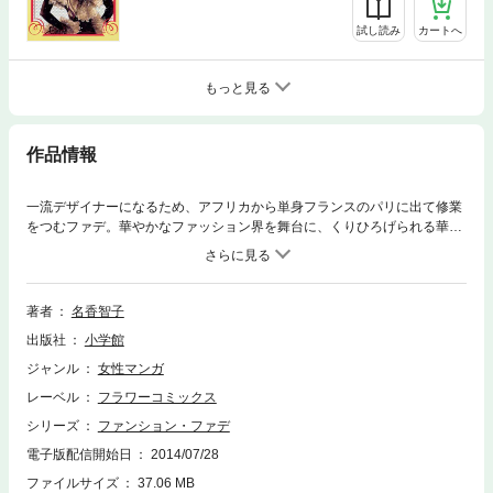
試し読み
カートへ
もっと見る
作品情報
一流デザイナーになるため、アフリカから単身フランスのパリに出て修業
をつむファデ。華やかなファッション界を舞台に、くりひろげられる華麗
なロマンの世界。週刊少女コミック・昭和53年第4／5号より大好評で連載
された、ラブリーな傑作長編、その二。
著者
名香智子
出版社
小学館
ジャンル
女性マンガ
レーベル
フラワーコミックス
シリーズ
ファンション・ファデ
電子版配信開始日
2014/07/28
ファイルサイズ
37.06 MB