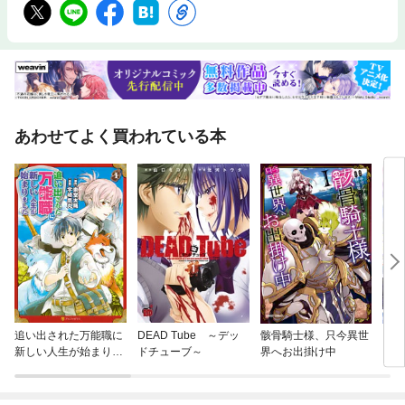
あわせてよく買われている本
追い出された万能職に
DEAD Tube ～デッ
骸骨騎士様、只今異世
【単
新しい人生が始まりま
ドチューブ～
界へお出掛け中
に転
した
ラス
され