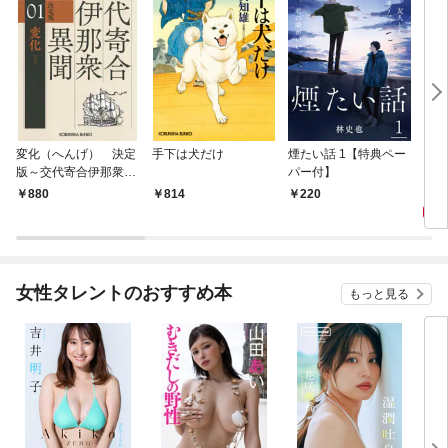
変化（へんげ） 決定
手下は犬だけ
煙たい話 1【特典ペー
マリ
版～交代寄合伊那衆異
パー付】
聞（1）～
1,
880
814
220
女性タレントのおすすめ本
もっと見る