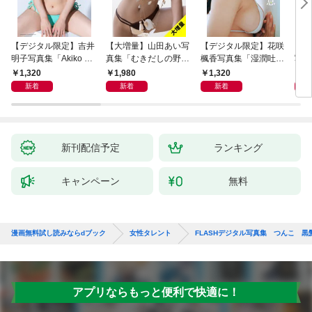
【デジタル限定】吉井
【大増量】山田あい写
【デジタル限定】花咲
【大
明子写真集「Akiko エ
真集「むきだしの野
楓香写真集「湿潤吐
写真
ピソード0－ZERO
性」
息」
爆発
1,320
1,980
1,320
1,
－」
新着
新着
新着
新刊配信予定
ランキング
キャンペーン
無料
漫画無料試し読みならdブック
女性タレント
FLASHデジタル写真集 つんこ 黒
アプリならもっと便利で快適に！