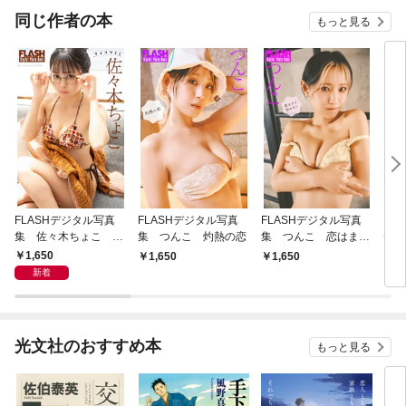
同じ作者の本
もっと見る
FLASHデジタル写真
FLASHデジタル写真
FLASHデジタル写真
【デ
集 佐々木ちょこ チ
集 つんこ 灼熱の恋
集 つんこ 恋はまだ
デジ
ョコづくし
冷めない
コレ
1,650
1,650
1,650
7
新着
光文社のおすすめ本
もっと見る