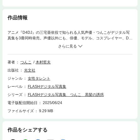
作品情報
アニメ『D4DJ』の三宅葵依役で知られる人気声優・つんこがデジタル写
真集を3冊同時発売。声優以外にも、俳優、モデル、コスプレイヤー、DJ
として幅広い分野で活動するつんこが、その美しいボディを完全開放。グ
ラビア界でも頂点を目指し、限界まで魅せる。極小のビキニ水着姿や、バ
スルームでの、ちょっと過なカットも満載。人気声優のすべてがここに。
著者
つんこ
木村哲夫
出版社
光文社
ジャンル
女性タレント
レーベル
FLASHデジタル写真集
シリーズ
FLASHデジタル写真集 つんこ 黒髪の誘惑
電子版配信開始日
2025/06/24
ファイルサイズ
9.29 MB
作品をシェアする