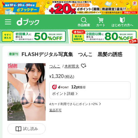
作品検索
カート
はじめての方へ
FLASHデジタル写真集 つんこ 黒髪の誘惑
最新刊
つんこ
木村哲夫
1,320
(税込)
12
pt
獲得
ポイント詳細
dカード利用でさらにポイント+2%
返品不可
試し読み