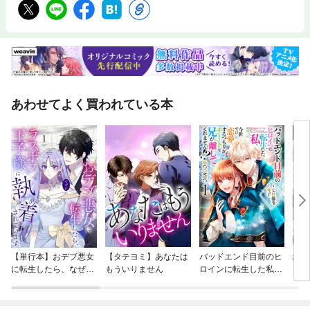
あわせてよく買われている本
【単行本】おデブ悪女
【タテヨミ】あなたは
バッドエンド目前のヒ
結界
に転生したら、なぜか
もういりません
ロインに転生した私、
ラスボス王子様に執着
今世では恋愛するつも
されています
りがチートな兄が離し
てくれません！？@C