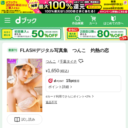
作品検索
カート
はじめての方へ
FLASHデジタル写真集 つんこ 灼熱の恋
最新刊
つんこ
千葉タイチ
1,650
(税込)
15
pt
獲得
ポイント詳細
dカード利用でさらにポイント+2%
返品不可
試し読み