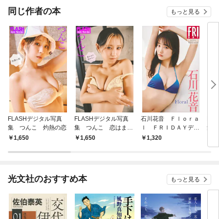
OMIC
同じ作者の本
もっと見る
FLASHデジタル写真
FLASHデジタル写真
石川花音 Ｆｌｏｒａ
FL
集 つんこ 灼熱の恋
集 つんこ 恋はまだ
ｌ ＦＲＩＤＡＹデジ
集 
冷めない
タル写真集
rge
1,650
1,650
1,320
1,
光文社のおすすめ本
もっと見る