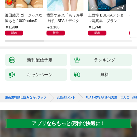
澄田綾乃 ゴージャスな
横野すみれ「もうお手
上西怜 BUBKAデジタ
似鳥
胸もと 100PhotosDX
上げ」SPA！デジタル
ル写真集「ブランニュ
Ｌ
[sabra net e-Book]
写真集
ー・レイ」
ＦＲ
1,980
1,100
1,760
2,
写真
新着
新着
新着
新刊配信予定
ランキング
キャンペーン
無料
漫画無料試し読みならdブック
女性タレント
FLASHデジタル写真集 つんこ 灼
アプリならもっと便利で快適に！