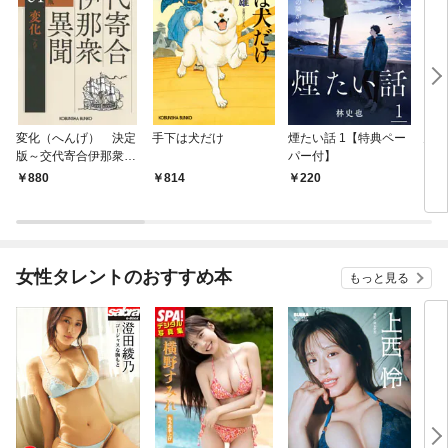
変化（へんげ） 決定
手下は犬だけ
煙たい話 1【特典ペー
鬼役
版～交代寄合伊那衆異
パー付】
聞（1）～
880
814
220
7
女性タレントのおすすめ本
もっと見る