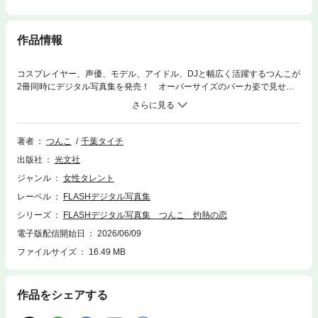
作品情報
コスプレイヤー、声優、モデル、アイドル、DJと幅広く活躍するつんこが
2冊同時にデジタル写真集を発売！ オーバーサイズのパーカ姿で見せる
等身大の可愛らしさから、湯気に包まれたサウナや水風呂で解き放たれる
しなやかな美ボディまで、さまざまな魅力を余すことなく収録。まるで二
人きりの“ととのう時間”を過ごしているかのような、特別なひとときをお
届け。同日発売の『恋はまだ冷めない』と合わせて楽しんでほしい！
著者
つんこ
千葉タイチ
出版社
光文社
ジャンル
女性タレント
レーベル
FLASHデジタル写真集
シリーズ
FLASHデジタル写真集 つんこ 灼熱の恋
電子版配信開始日
2026/06/09
ファイルサイズ
16.49 MB
作品をシェアする