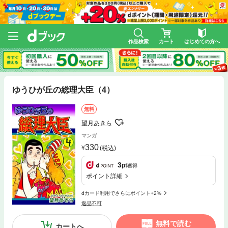
作品検索
カート
はじめての方へ
ゆうひが丘の総理大臣（4）
無料
望月あきら
マンガ
330
(税込)
3
pt
獲得
ポイント詳細
dカード利用でさらにポイント+2%
返品不可
無料で読む
カートへ