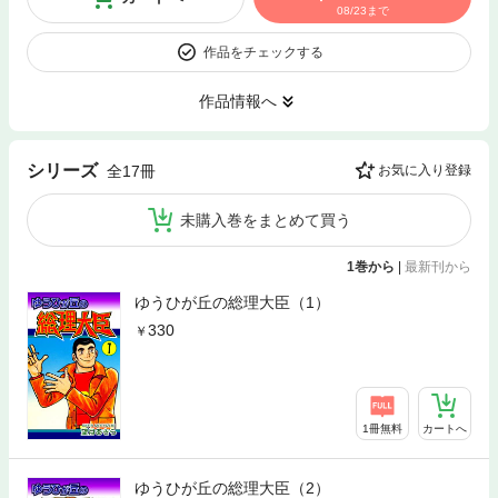
08/23まで
作品をチェックする
作品情報へ
シリーズ
全17冊
お気に入り登録
未購入巻をまとめて買う
1巻から
|
最新刊から
ゆうひが丘の総理大臣（1）
330
1冊無料
カートへ
ゆうひが丘の総理大臣（2）