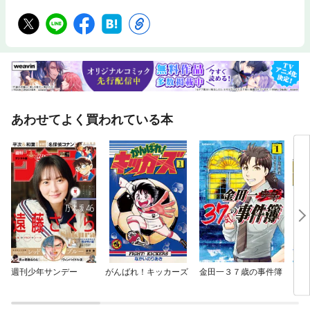
あわせてよく買われている本
週刊少年サンデー
がんばれ！キッカーズ
金田一３７歳の事件簿
ＧＩ
ＩＮ