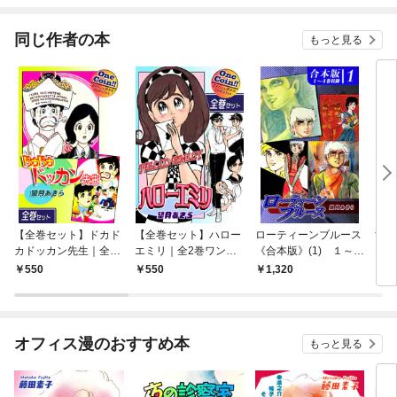
同じ作者の本
もっと見る
【全巻セット】ドカド
【全巻セット】ハロー
ローティーンブルース
すき
カドッカン先生｜全2
エミリ｜全2巻ワンコ
《合本版》(1) １～４
《合
巻ワンコイン！！
イン！！
巻収録
巻収
550
550
1,320
9
オフィス漫のおすすめ本
もっと見る