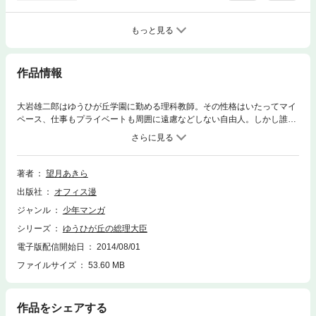
もっと見る
作品情報
大岩雄二郎はゆうひが丘学園に勤める理科教師。その性格はいたってマイ
ペース、仕事もプライベートも周囲に遠慮などしない自由人。しかし誰と
でも垣根を作らずに接するので、次第に一部の教師や生徒から人望を集め
るようになった。しかし、いつものように学園内で自由気ままにふるまう
雄二郎の前に、アメリカ出身の強敵が現われた！ 彼女は雄二郎がコロン
ビア大学にいたときのクラスメイト、ヘレン。人目をはばからぬ愛情表現
著者
望月あきら
や体当たりのコミュニケーションなど、周囲を圧倒するその天衣無縫ぶり
出版社
オフィス漫
は、まるでアメリカ名物の特大ハリケーン。さすがの雄二郎もタジタジと
なり、暴雨風がおさまるのをじっと待つしかない。が、この嵐は雄二郎の
ジャンル
少年マンガ
まわりの乙女心をもかき乱し、さらなる被害を招くのだった……。雄二郎
シリーズ
ゆうひが丘の総理大臣
は教え子のひとり、大宮次男のひねくれた頭脳に解決を任せるが、そうう
まくいくかどうか！？ 学園スーパー教師コメディ、笑い渦巻く第４巻
電子版配信開始日
2014/08/01
（全17巻）！！
ファイルサイズ
53.60 MB
作品をシェアする