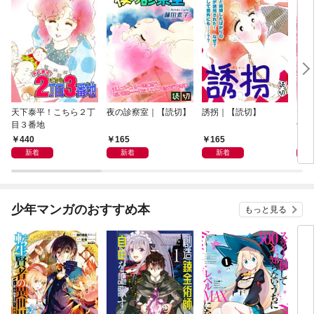
天下泰平！こちら２丁
夜の診察室｜【読切】
誘拐｜【読切】
テレ
目３番地
切】
440
165
165
1
新着
新着
新着
少年マンガのおすすめ本
もっと見る