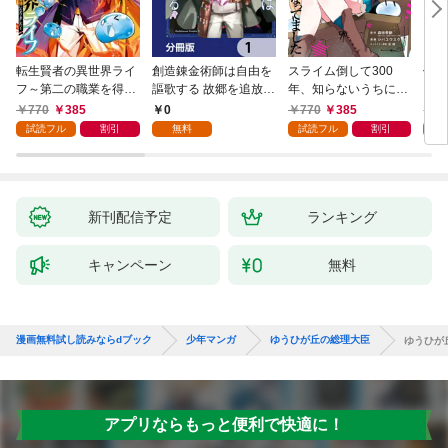
転生賢者の異世界ライ
創造錬金術師は自由を
スライム倒して300
信長
フ～第二の職業を得
謳歌する 故郷を追放さ
年、知らないうちにレ
て、世界最強になりま
れたら、魔王のお膝元
ベルMAXになってまし
770
385
0
770
385
7
した～ 1巻
で超絶効果のマジック
た 1巻
試読フル
割引
無料
試読フル
割引
試
アイテム作り放題にな
りました【分冊版】
1
新刊配信予定
ランキング
キャンペーン
無料
漫画無料試し読みならdブック
少年マンガ
ゆうひが丘の総理大臣
ゆうひが
アプリならもっと便利で快適に！