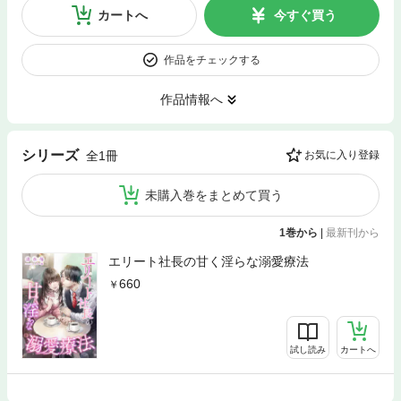
カートへ
今すぐ買う
作品をチェックする
作品情報へ
シリーズ
全1冊
お気に入り登録
未購入巻をまとめて買う
1巻から
|
最新刊から
エリート社長の甘く淫らな溺愛療法
660
試し読み
カートへ