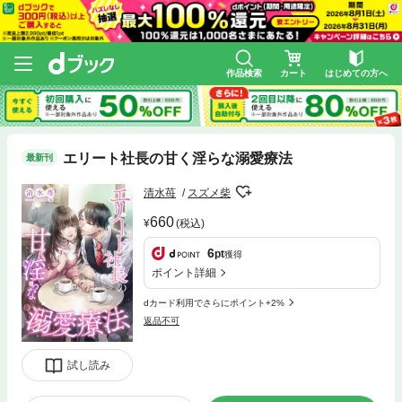
作品検索
カート
はじめての方へ
エリート社長の甘く淫らな溺愛療法
最新刊
清水苺
スズメ柴
660
(税込)
6
pt
獲得
ポイント詳細
dカード利用でさらにポイント+2%
返品不可
試し読み