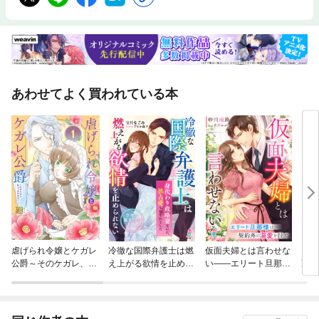
あわせてよく買われている本
虐げられ令嬢とケガレ
冷徹な国際弁護士は燃
仮面夫婦とは言わせな
引き
公爵～そのケガレ、払
え上がる欲情を止めら
い——エリート旦那様
凄腕
ってみせます！～
れない～身代わり政略
は契約外の溺愛を注ぐ
しの
妻なのに、独占愛を刻
と甘
まれました～【空飛ぶ
【溺
職業男子シリーズ】
ズ】