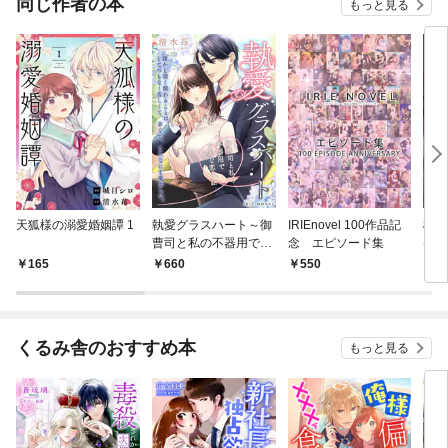
同じ作者の本
もっと見る
天狐様の溺愛婚姻譚 1
執愛グラスハート～御
IRIEnovel 100作品記
檻の
曹司と私の不器用で甘
念 エピソード集
は初
美な恋の話～
～
165
660
550
5
くるみ舎のおすすめ本
もっと見る