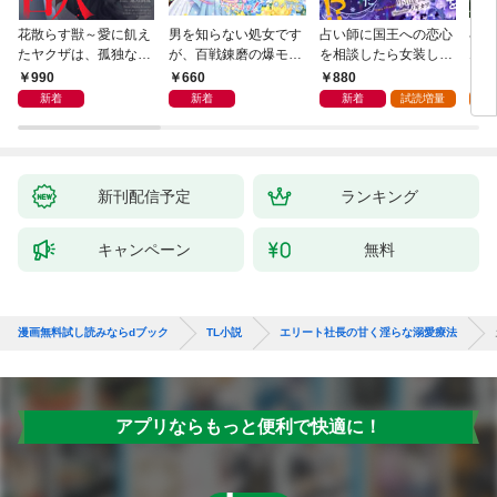
花散らす獣～愛に飢え
男を知らない処女です
占い師に国王への恋心
小説
たヤクザは、孤独な私
が、百戦錬磨の爆モテ
を相談したら女装した
ムW
をかき乱す～
護衛騎士様をえっちに
本人でした！？ 秘密
990
660
880
6
誘惑してみます！
の官能レッスンでとろ
新着
新着
新着
試読増量
試
とろに手なずけられて
ます
新刊配信予定
ランキング
キャンペーン
無料
漫画無料試し読みならdブック
TL小説
エリート社長の甘く淫らな溺愛療法
アプリならもっと便利で快適に！