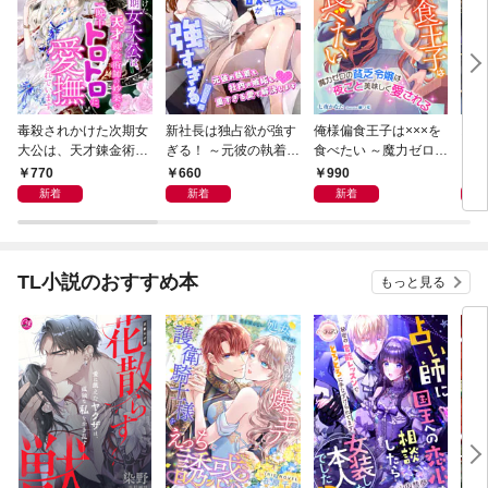
毒殺されかけた次期女
新社長は独占欲が強す
俺様偏食王子は×××を
お前
大公は、天才錬金術師
ぎる！ ～元彼の執着も
食べたい ～魔力ゼロの
い 
の妙薬で一晩中トロト
社内の嫉妬も、重すぎ
貧乏令嬢は夜ごと美味
すが
770
660
990
7
ロに愛撫されています
る愛で解決します～
しく愛される～
失に
新着
新着
新着
ます
TL小説のおすすめ本
もっと見る