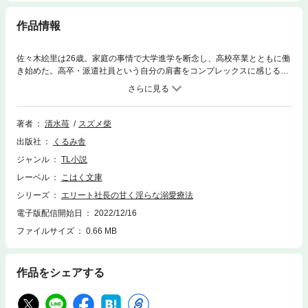
作品情報
佐々木絵里は26歳。家庭の事情で大学進学を断念し、高校卒業とともに働
き始めた。高卒・派遣社員という自分の肩書をコンプレックスに感じるあ
まりコミュ障気味になってしまい、派遣開始から3か月が経った今も、社
内には友達ゼロ。そんなある日、いつも通り会社近くの穴場カフェでボッ
チ飯をしていると、ある男性から突然、声をかけられる。まるで旧知の仲
のように気さくに話しかけてくる彼はなんと、恵理の勤めている蒼崎シス
著者
清水苺
スズメ柴
テムソリューションズの社長・蒼崎慶だった。恵理のことなど知らぬ風な
出版社
くるみ舎
慶に、素直に社員であることを告げると、彼はさらに親しげに恵理との距
離を縮めてきて、それ以来ふたりはランチ時間を共に過ごすようになる。
ジャンル
TL小説
コミュ力の高い慶に引きずられるようにして心を開いた恵理は、彼に自身
レーベル
こはく文庫
のコンプレックスを打ち明ける。すると慶は「俺に、君の心を治療させて
くれないか？」と奇妙な提案をしてきて……。
シリーズ
エリート社長の甘く淫らな溺愛療法
電子版配信開始日
2022/12/16
ファイルサイズ
0.66 MB
作品をシェアする