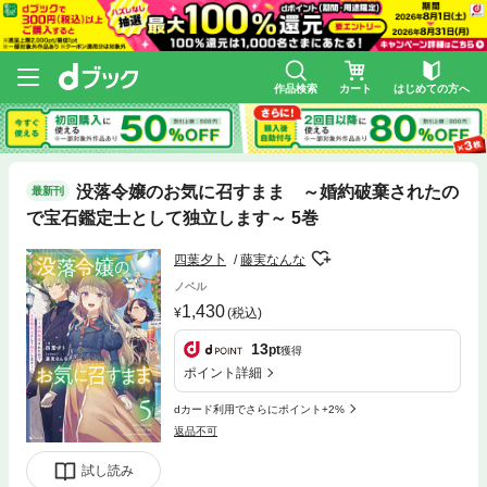
作品検索
カート
はじめての方へ
没落令嬢のお気に召すまま ～婚約破棄されたの
最新刊
で宝石鑑定士として独立します～ 5巻
四葉夕卜
藤実なんな
ノベル
1,430
(税込)
13
pt
獲得
ポイント詳細
dカード利用でさらにポイント+2%
返品不可
試し読み