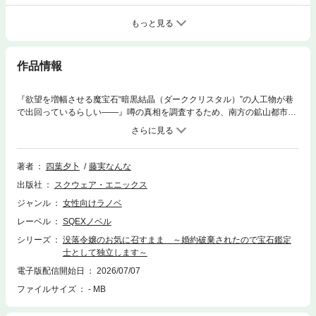
もっと見る
作品情報
『欲望を増幅させる魔宝石“暗黒結晶（ダーククリスタル）”の人工物が巷
で出回っているらしい――』噂の真相を調査するため、南方の鉱山都市ト
ロンへと発ったオードリーとレックス。数多の魔宝石が溢れ、魔宝石商が
立ち並ぶ夢の街。貴婦人から鑑定依頼の報酬に巨大な別荘をもらったり、
鉱山奥深くで魔宝石探索に没頭。楽しすぎる時間を過ごしながらも、“暗黒
結晶”の秘密を握る巨大な存在に迫っていき――。魔宝石の聖地にて、鑑定
著者
四葉夕卜
藤実なんな
士オードリーの名が知れ渡る!?
出版社
スクウェア・エニックス
ジャンル
女性向けラノベ
レーベル
SQEXノベル
シリーズ
没落令嬢のお気に召すまま ～婚約破棄されたので宝石鑑定
士として独立します～
電子版配信開始日
2026/07/07
ファイルサイズ
- MB