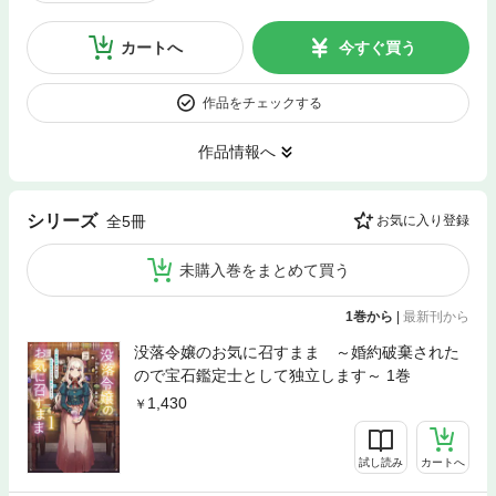
カートへ
今すぐ買う
作品をチェックする
作品情報へ
シリーズ
全5冊
お気に入り登録
未購入巻をまとめて買う
1巻から
|
最新刊から
没落令嬢のお気に召すまま ～婚約破棄された
ので宝石鑑定士として独立します～ 1巻
1,430
試し読み
カートへ