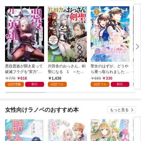
悪役貴族が開き直って
片田舎のおっさん、剣
聖女のはずが、どうや
漆
破滅フラグを“実力”で
聖になる 1 ～ただ
ら乗っ取られました 1
仲間
叩き折っていたら、い
の田舎の剣術師範だっ
巻
ので
770
616
1,430
660
330
6
つの間にかヒロイン達
たのに、大成した弟子
ます
試読増量
割引
試読フル
試読フル
割引
試
から英雄視されるよう
たちが俺を放ってくれ
になった件（コミッ
ない件～
ク） 1巻
女性向けラノベのおすすめ本
もっと見る