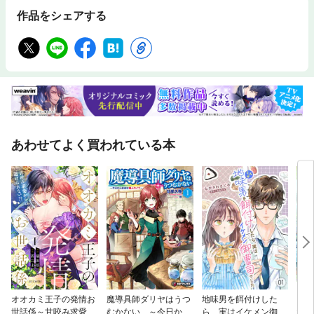
作品をシェアする
あわせてよく買われている本
オオカミ王子の発情お
魔導具師ダリヤはうつ
地味男を餌付けした
引き
世話係～甘咬み求愛か
むかない ～今日から
ら、実はイケメン御曹
た日