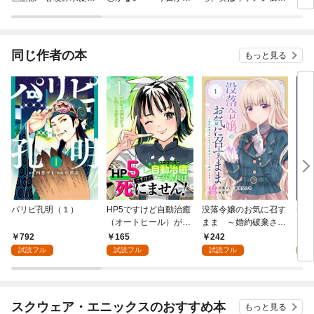
らは逃げられない！？
自由な職人ライフ～
司でした【分冊版】
～
同じ作者の本
もっと見る
パリピ孔明（１）
HP5ですけど自動治癒
没落令嬢のお気に召す
手札
（オートヒール）があ
まま ～婚約破棄され
ア【
れば死にません！(話
たので宝石鑑定士とし
792
165
242
0
売り) #1
て独立します～（コミ
試読フル
試読フル
試読フル
ック）【分冊版】 1
スクウェア・エニックスのおすすめ本
もっと見る