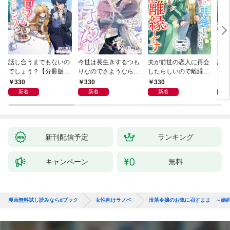
話し合うまでもないの
今世は長生きするつも
夫が前世の恋人に再会
話し
でしょう？【分冊版】
りなのでさようなら
したらしいので離縁し
でし
1
【分冊版】1
ます【分冊版】1
330
330
330
1,
新着
新着
新着
新刊配信予定
ランキング
キャンペーン
無料
漫画無料試し読みならdブック
女性向けラノベ
没落令嬢のお気に召すまま ～婚