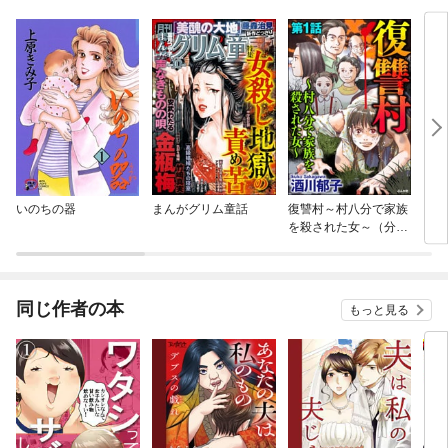
いのちの器
まんがグリム童話
復讐村～村八分で家族
クッ
を殺された女～（分冊
版）
同じ作者の本
もっと見る