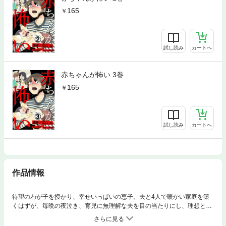
165
試し読み
カートへ
赤ちゃんが怖い 3巻
165
試し読み
カートへ
作品情報
待望のわが子を授かり、幸せいっぱいの恵子。夫と4人で暖かい家庭を築
くはずが、毎晩の夜泣き、育児に無理解な夫を目の当たりにし、理想と現
実のギャップに打ちのめされていく。心身ともに疲弊し、出口の見えない
不安感を赤裸々に描く「赤ちゃんが怖い」。常に母親に従って生きてきた