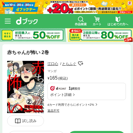
作品検索
カート
はじめての方へ
赤ちゃんが怖い 2巻
江口心
とらふぐ
マンガ
165
(税込)
1
pt
獲得
ポイント詳細
dカード利用でさらにポイント+2%
返品不可
試し読み