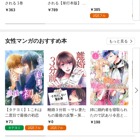
される 1巻
される【単行本版】 1
むく
巻
385
1
363
789
試読フル
試
女性マンガのおすすめ本
もっと見る
【タテヨミ】1.これは
離婚３分前 ～サレ妻た
姉に婚約者を寝取られ
実は
二度目で最後の初恋
ちの最後の反撃～第1
たので訳あり令息と結
した
話
婚して辺境へと向かい
から
71
0
198
2
ます ～苦労の先に待っ
（1
タテヨミ
試読フル
試読フル
ていたのは、まさかの
溺愛と幸せでした～