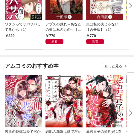
ワタシってサバサバし
デブスの戯れ～あなた
夫は私の夫じゃない
だっ
てるから（1）
の夫は私のもの～【合
【合冊版】（1）
い 1
冊版】（1）
770
770
220
7
新着
新着
アムコミのおすすめ本
もっと見る
岩肌の花嫁は愛で溶か
岩肌の花嫁は愛で溶か
暴君皇子の契約妃 1巻
偽り