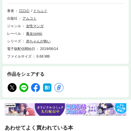
アラサー女子・由美子。最愛の彼との結婚を夢見るが、支配欲にまみれた
母親の影が忍び寄ってくる「毒ママの鎖」。どこにでもある幸せが欲しい
著者
江口心
とらふぐ
女性たちの葛藤を描いた衝撃のストーリー!
出版社
アムコミ
ジャンル
女性マンガ
レーベル
毒女comic
シリーズ
赤ちゃんが怖い
電子版配信開始日
2019/06/14
ファイルサイズ
6.68 MB
作品をシェアする
あわせてよく買われている本