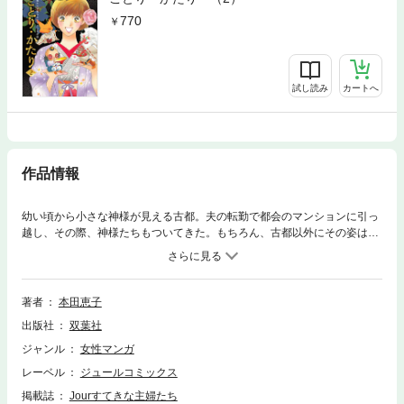
770
試し読み
カートへ
作品情報
幼い頃から小さな神様が見える古都。夫の転勤で都会のマンションに引っ
越し、その際、神様たちもついてきた。もちろん、古都以外にその姿は見
えない。穏やかに夫との暮らしが過ぎていったある日、女性とデートの約
束をしたメモを見つけてしまう。夫を信じている古都のために、神様たち
がふたりのデートの邪魔をするが、はたしてうまくいくか…。さらに、古
都が言（こと）の一族であることがわかる。その言の一族とは……!?
著者
本田恵子
出版社
双葉社
ジャンル
女性マンガ
レーベル
ジュールコミックス
掲載誌
Jourすてきな主婦たち