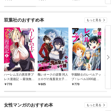
双葉社のおすすめ本
もっと見る
ハーレム王の異世界プ
醜いオークの逆襲 同人
学園騎士のレベルアッ
村人
レス漫遊記 ～最強無双
エロゲの鬼畜皇太子に
プ！レベル1000超え
ライ
のおじさんはあらゆる
転生した喪男の受難
の転生者、落ちこぼれ
770
605
770
7
種族を嫁にする～（コ
（コミック） 1
クラスに入学。そし
ミック） 1
て、（コミック） 1
女性マンガのおすすめ本
もっと見る