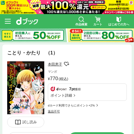
作品検索
カート
はじめての方へ
ことり・かたり （1）
本田恵子
マンガ
770
(税込)
7
pt
獲得
ポイント詳細
dカード利用でさらにポイント+2%
返品不可
試し読み