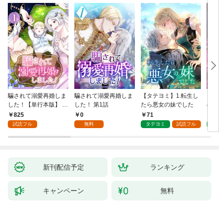
騙されて溺愛再婚しま
騙されて溺愛再婚しま
【タテヨミ】1.転生し
【タ
した！【単行本版】 1
した！ 第1話
たら悪女の妹でした
の私
巻
825
0
71
7
試読フル
無料
タテヨミ
試読フル
タ
新刊配信予定
ランキング
キャンペーン
無料