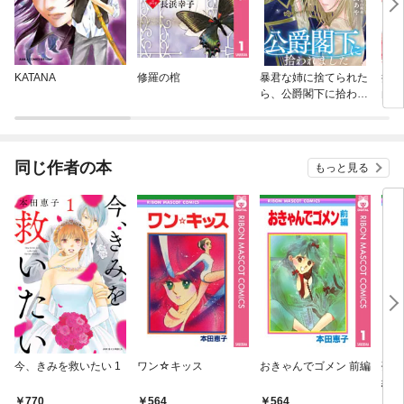
KATANA
修羅の棺
暴君な姉に捨てられた
捨て
ら、公爵閣下に拾われ
白狼
ました
同じ作者の本
もっと見る
今、きみを救いたい 1
ワン☆キッス
おきゃんでゴメン 前編
夢だ
編
770
564
564
5