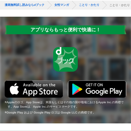
漫画無料試し読みならdブック
女性マンガ
ことり・かたり
ことり・かたり
アプリならもっと便利で快適に！
Appleのロゴ、App Storeは、米国もしくはその他の国や地域におけるApple Inc.の商標で
す。App Storeは、Apple Inc.のサービスマークです。
Google Play および Google Play ロゴは Google LLC の商標です。