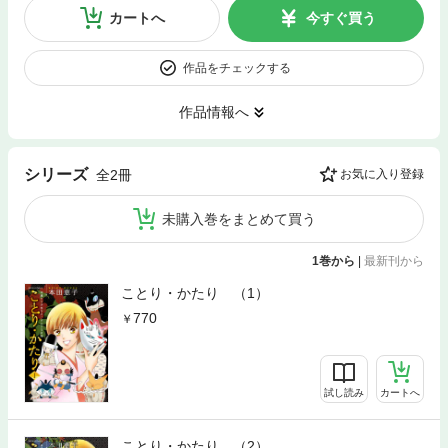
カートへ
今すぐ買う
作品をチェックする
作品情報へ
シリーズ
全2冊
お気に入り登録
未購入巻をまとめて買う
1巻から
|
最新刊から
ことり・かたり （1）
770
試し読み
カートへ
ことり・かたり （2）