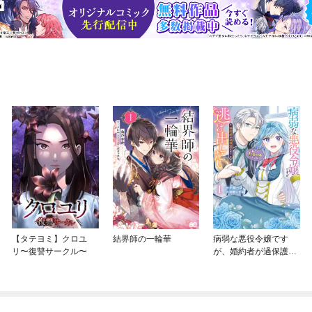
【タテヨミ】クロユ
結界師の一輪華
病弱な悪役令嬢です
リ〜復讐サークル〜
が、婚約者が過保護す
ぎて逃げ出したい(私た
ち犬猿の仲でしたよ
ね！？)