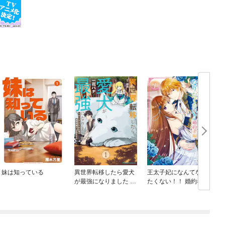
妹は知っている
異世界転移したら愛犬
王太子妃になんてなり
が最強になりました ～
たくない！！ 婚約者編
シルバーフェンリルと
俺が異世界暮らしを始
めたら～ THE COMIC