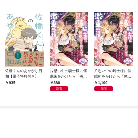
佐橋くんのあやかし日
片思い中の騎士様に催
片思い中の騎士様に催
和【電子特典付き】
眠術をかけたら「俺の
眠術をかけたら「俺の
最愛の人」と激重感情
最愛の人」と激重感情
880
1,100
935
をぶつけられています
をぶつけられています
新着
新着
【電子書籍特装版】