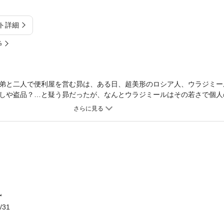
ト詳細
%
弟と二人で便利屋を営む昴は、ある日、超美形のロシア人、ウラジミー
しや盗品？…と疑う昴だったが、なんとウラジミールはその若さで個人
られた昴は、一緒に船でロシアまで行って欲しいと懇願され…。一方、
桁外れのとんでも大富豪と嫉妬深い弟と…。ふと気づくと昴は船に乗せ
ん
/31