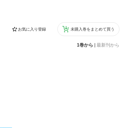
お気に入り登録
未購入巻をまとめて買う
1巻から
|
最新刊から