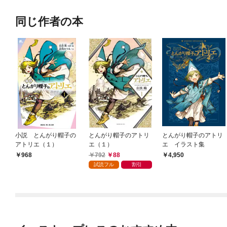
同じ作者の本
小説 とんがり帽子の
とんがり帽子のアトリ
とんがり帽子のアトリ
アトリエ（１）
エ（１）
エ イラスト集
792
88
968
4,950
試読フル
割引