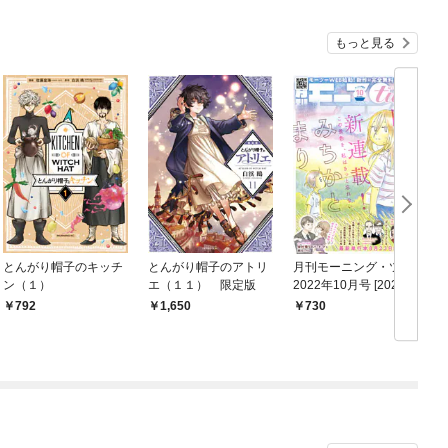
もっと見る
とんがり帽子のキッチ
とんがり帽子のアトリ
月刊モーニング・ツー
ン（１）
エ（１１） 限定版
2022年10月号 [2022年
8月22日発売]
792
1,650
730