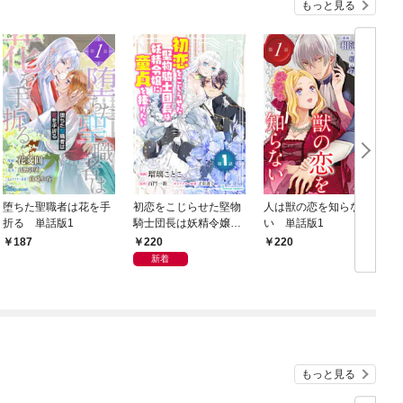
もっと見る
堕ちた聖職者は花を手
初恋をこじらせた堅物
人は獣の恋を知らな
折る 単話版1
騎士団長は妖精令嬢に
い 単話版1
童貞を捧げたい 単話
220
187
220
版1
新着
もっと見る