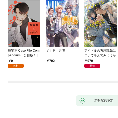
病案本 Case File Com
ＶＩＰ 共鳴
アイドルの再就職先に
pendium［分冊版１］
ついて考えてみようか
0
979
792
無料
新着
新刊配信予定