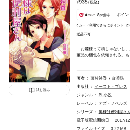
935
(税込)
ポイン
8
pt
獲得
dカード利用でさらにポイント+2
返品不可
「お姫様って柄じゃないし」
董品の梱包を依頼される。も
大富豪。すっかり彼に気に入
拓海はそれを阻もうと画策。
著者
藤村裕香
白浜鴎
出版社
イースト・プレス
試し読み
ジャンル
BL小説
レーベル
アズ・ノベルズ
シリーズ
奥様は便利屋さ
電子版配信開始日
2017/12
ファイルサイズ
3.22 MB