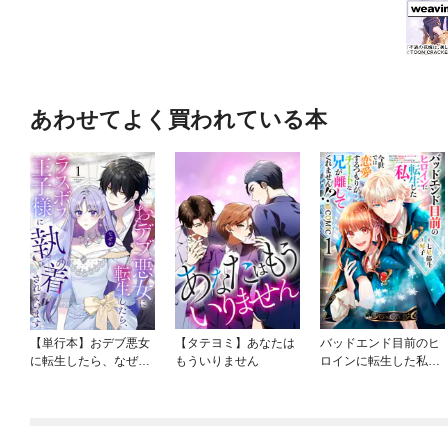
あわせてよく買われている本
【単行本】おデブ悪女
【タテヨミ】あなたは
バッドエンド目前のヒ
に転生したら、なぜか
もういりません
ロインに転生した私、
ラスボス王子様に執着
今世では恋愛するつも
されています
りがチートな兄が離し
てくれません！？@C
OMIC