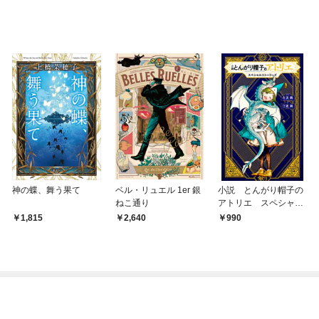
神の蝶、舞う果て
ベル・リュエル 1er 銀
小説 とんがり帽子の
ねこ通り
アトリエ スペシャル
ストーリーズ
1,815
2,640
990