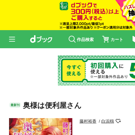
作品検索
カート
奥様は便利屋さん
最新刊
藤村裕香
白浜鴎