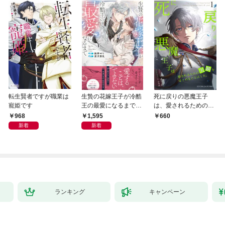
転生賢者ですが職業は
生贄の花嫁王子が冷酷
死に戻りの悪魔王子
寵姫です
王の最愛になるまで
は、愛されるための実
【イラスト付き】【単
験をはじめることにし
968
1,595
660
行本書き下ろしSS付
た。（１）
新着
新着
き】
ランキング
キャンペーン