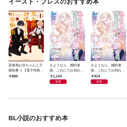
イースト・プレスのおすすめ本
思春期お坊ちゃんと万
さようなら、婚約者
さようなら、婚約者
能執事 １【電子特典付
様。これにてお別れい
様。これにてお別れい
き】
たしましょう【電子書
たしましょう
1,144
924
880
籍特装版】
新着
新着
BL小説のおすすめ本