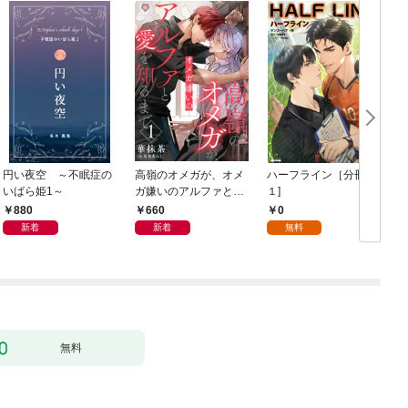
円い夜空 ～不眠症の
高嶺のオメガが、オメ
ハーフライン［分冊版
いばら姫1～
ガ嫌いのアルファと愛
１]
を知るまで1
880
660
0
新着
新着
無料
無料