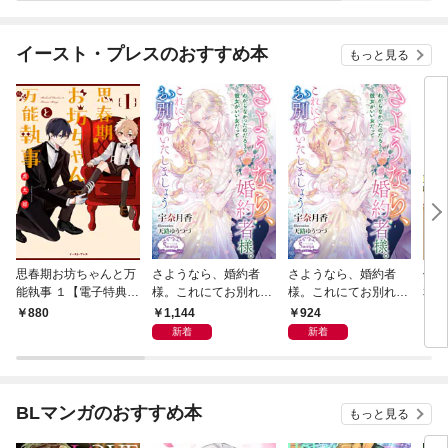
イースト・プレスのおすすめ本
もっと見る
思春期お坊ちゃんと万
さようなら、婚約者
さようなら、婚約者
佐橋
能執事 １【電子特典付
様。これにてお別れい
様。これにてお別れい
和【
き】
たしましょう【電子書
たしましょう
1,144
924
880
9
籍特装版】
新着
新着
BLマンガのおすすめ本
もっと見る