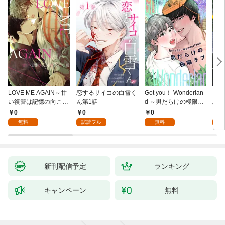
LOVE ME AGAIN～甘
恋するサイコの白雪く
Got you！ Wonderlan
ビバ
い復讐は記憶の向こう
ん第1話
d ～男だらけの極限ラ
鳥は
側～(1)
ブ～(1)
【全
0
0
0
0
無料
試読フル
無料
新刊配信予定
ランキング
キャンペーン
無料