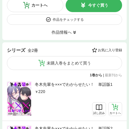
カートへ
今すぐ買う
作品をチェックする
作品情報へ
シリーズ
全2冊
お気に入り登録
未購入巻をまとめて買う
1巻から
|
最新刊から
冬木先輩を×××でわからせたい！ 単話版1
220
試し読み
カートへ
冬木先輩を×××でわからせたい！ 単話版2