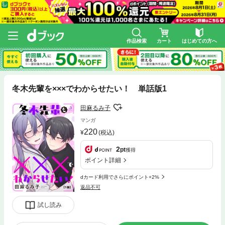
作品検索
カート
はじめての方へ
冬木先輩を×××でわからせたい！ 単話版1
田麻るみ子
マンガ
220
(税込)
2
pt
獲得
ポイント詳細
dカード利用でさらにポイント+2%
返品不可
試し読み