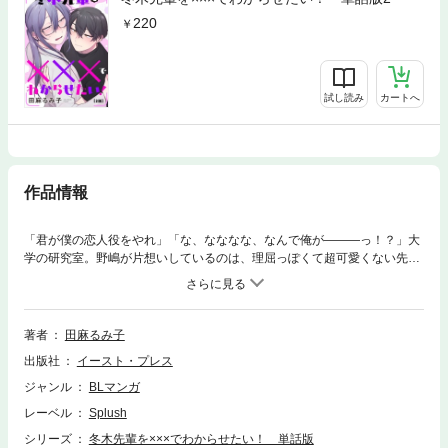
220
試し読み
カートへ
作品情報
「君が僕の恋人役をやれ」「な、なななな、なんで俺が―――っ！？」大
学の研究室。野嶋が片想いしているのは、理屈っぽくて超可愛くない先輩
の冬木。いつも正論で詰め寄ってくる冬木に、イラ立ってつい口を滑らせ
た野嶋は、「恋人がいても成績を維持できるのか」と冬木を煽ってしま
う。すると冬木は「証明してやる」と、野嶋の恋心を見透かした上でまさ
かの“恋人ごっこ”を提案してきて――！？「……仮でも、先輩と恋人なん
著者
田麻るみ子
て浮かれますって」千載一遇のチャンスに、野嶋の猛攻がスタート！キス
出版社
イースト・プレス
一つで顔を真っ赤にする「偏屈先輩」を、立てなくなるまでトロトロに溶
かせるか？理屈抜きの暴走ラブコメ！（単話版 第1話）【関連ワード】B
ジャンル
BLマンガ
L ボーイズラブ スプラッシュ Splush 学生 DD 大学生 先輩後
レーベル
Splush
輩 ロン毛 メガネ 眼鏡 一途 ケンカップル ツンデレ イケメン
片想い ラブコメ
シリーズ
冬木先輩を×××でわからせたい！ 単話版