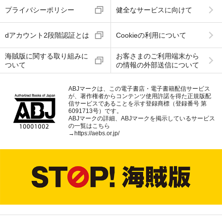
プライバシーポリシー
健全なサービスに向けて
dアカウント2段階認証とは
Cookieの利用について
海賊版に関する取り組みに
お客さまのご利用端末から
ついて
の情報の外部送信について
ABJマークは、この電子書店・電子書籍配信サービス
が、著作権者からコンテンツ使用許諾を得た正規版配
信サービスであることを示す登録商標（登録番号 第
6091713号）です。
ABJマークの詳細、ABJマークを掲示しているサービス
の一覧はこちら
→
https://aebs.or.jp/