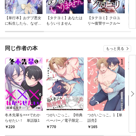
【単行本】おデブ悪女
【タテヨミ】あなたは
【タテヨミ】クロユ
病弱
に転生したら、なぜか
もういりません
リ〜復讐サークル〜
が、
ラスボス王子様に執着
ぎて
されています
たち
ね！
同じ作者の本
もっと見る
冬木先輩を×××でわか
つがいごっこ。【特典
つがいごっこ。1【単
マブ
らせたい！ 単話版1
ペーパー／電子限定描
話売】
にな
き下ろし付き】
話売
220
770
165
1