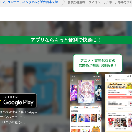
ヨン、ランボー、ネルヴァルと近代日本文学
言葉の錬金術 ヴィヨン、ランボー、ネルヴァ
アプリならもっと便利で快適に！
の他の国や地域におけるApple
c.のサービスマークです。
ogle LLC の商標です。