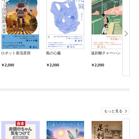
ロボット座流星群
風の心臓
遠距離チャーハン
2,090
2,090
2,090
もっと見る