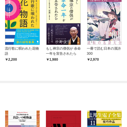
流行歌に唄われた花物
もし禅宗の僧侶が 余命
一冊で読む日本の漢詩
語
一年を宣告されたら
300
2,200
1,980
2,970