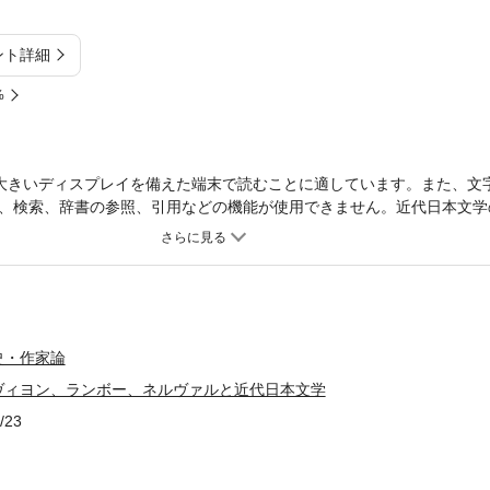
ント詳細
%
大きいディスプレイを備えた端末で読むことに適しています。また、文
、検索、辞書の参照、引用などの機能が使用できません。近代日本文学
たか。ヴィヨン、ランボー、ネルヴァル。フランスの三詩人を坩堝とし
富永太郎、芥川龍之介、井伏鱒二らが行った「言葉の錬金術」に立ち会
史・作家論
ヴィヨン、ランボー、ネルヴァルと近代日本文学
/23