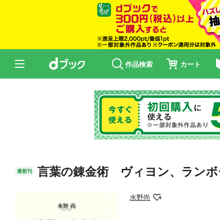
作品検索
カート
言葉の錬金術 ヴィヨン、ランボ
最新刊
水野尚