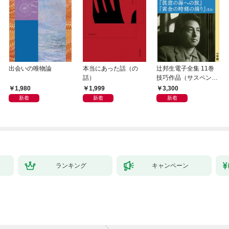
出会いの唯物論
本当にあった話（の
辻邦生電子全集 11巻
話）
技巧作品（サスペン
ス・ミステリー） 『眞
1,980
1,999
3,300
晝の海への旅』『黄金
新着
新着
新着
の時刻の滴り』ほか
ランキング
キャンペーン