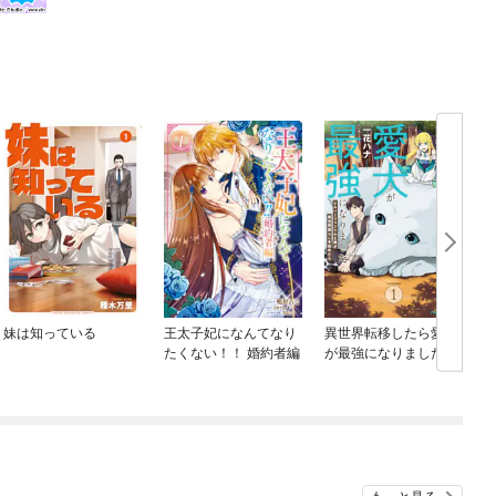
妹は知っている
王太子妃になんてなり
異世界転移したら愛犬
たくない！！ 婚約者編
が最強になりました ～
シルバーフェンリルと
俺が異世界暮らしを始
めたら～ THE COMIC