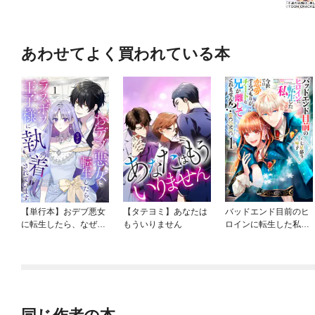
あわせてよく買われている本
【単行本】おデブ悪女
【タテヨミ】あなたは
バッドエンド目前のヒ
に転生したら、なぜか
もういりません
ロインに転生した私、
ラスボス王子様に執着
今世では恋愛するつも
されています
りがチートな兄が離し
てくれません！？@C
OMIC