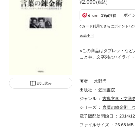
2,090
(税込)
ポイ
19
pt
獲得
dカード利用でさらにポイント+2
返品不可
※この商品はタブレットなど
ことや、文字列のハイライト
ス文学はどんな役割を果たし
林秀雄、中原中也、石川淳、
著者
水野尚
試し読み
出版社
笠間書院
ジャンル
古典文学・文学
シリーズ
言葉の錬金術 
電子版配信開始日
2014/12
ファイルサイズ
26.68 MB