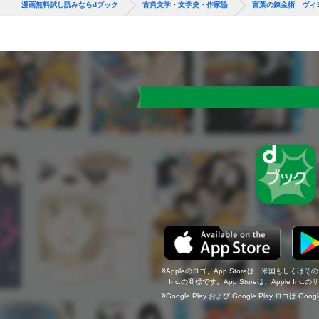
漫画無料試し読みならdブック
古典文学・文学史・作家論
言葉の錬金術 ヴィ
Appleのロゴ、App Storeは、米国もしくはそ
Inc.の商標です。App Storeは、Apple In
Google Play および Google Play ロゴは Go