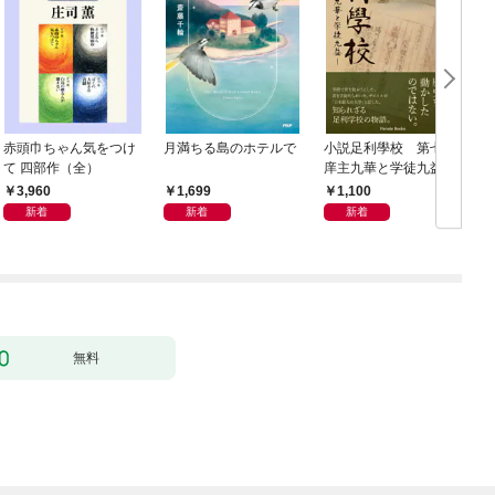
赤頭巾ちゃん気をつけ
月満ちる島のホテルで
小説足利學校 第七世
て 四部作（全）
庠主九華と学徒九益
3,960
1,699
1,100
新着
新着
新着
無料