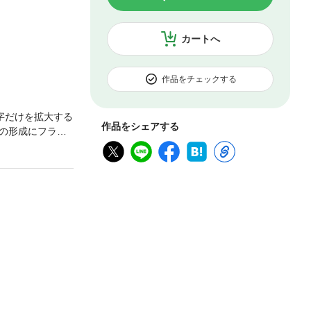
カートへ
作品をチェックする
字だけを拡大する
作品をシェアする
の形成にフラン
て、太宰治、小
う書。