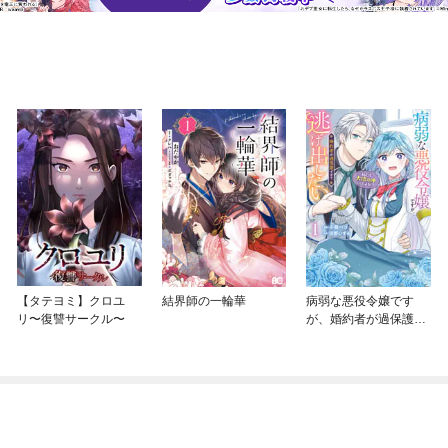
【タテヨミ】クロユ
結界師の一輪華
病弱な悪役令嬢です
リ〜復讐サークル〜
が、婚約者が過保護す
ぎて逃げ出したい(私た
ち犬猿の仲でしたよ
ね！？)