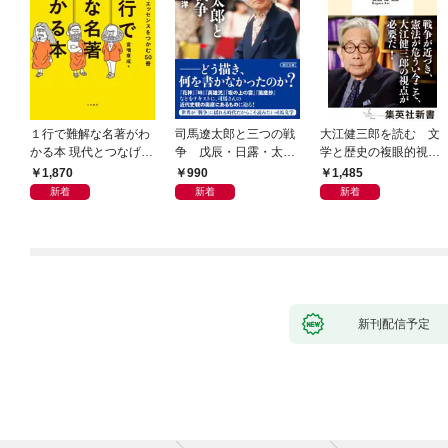
１行で難解な名著がわ
司馬遼太郎と三つの戦
大江健三郎を読む 文
かる本 現代とつなげて
争 戊辰・日露・太平
学と歴史の複眼的視点
エッセンスをつかむ50
洋
から
1,870
990
1,485
冊
新着
新着
新着
新刊配信予定