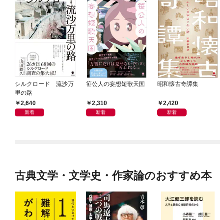
シルクロード 流沙万
笹公人の妄想短歌天国
昭和懐古奇譚集
里の路
2,640
2,310
2,420
新着
新着
新着
古典文学・文学史・作家論のおすすめ本