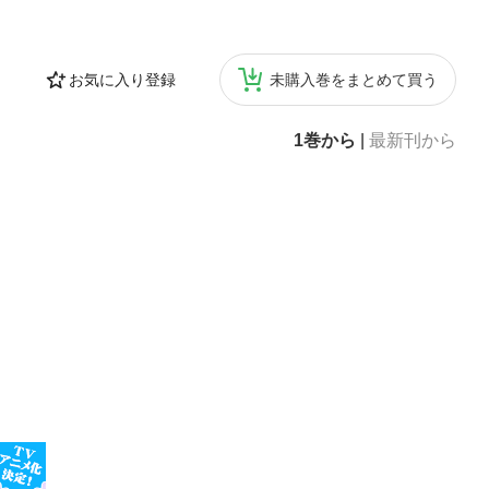
お気に入り登録
未購入巻をまとめて買う
1巻から
|
最新刊から