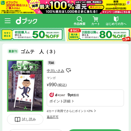
作品検索
カート
はじめての方へ
ゴムテ 人（３）
最新刊
完結
中川いさみ
マンガ
990
(税込)
9
pt
獲得
ポイント詳細
dカード利用でさらにポイント+2%
返品不可
試し読み