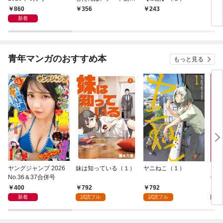
で無双する【単話】
倉で
860
356
243
1
（１）
る～
新着
青年マンガのおすすめ本
もっと見る
ヤングジャンプ 2026
妹は知っている（１）
ヤニねこ（１）
モー
No.36＆37合併号
6・3
日発
400
792
792
4
新着
試読フル
試読フル