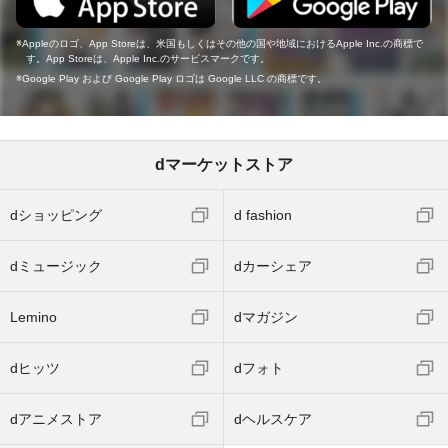
Appleのロゴ、App Storeは、米国もしくはその他の国や地域におけるApple Inc.の商標で
す。App Storeは、Apple Inc.のサービスマークです。
Google Play および Google Play ロゴは Google LLC の商標です。
dマーケットストア
dショッピング
d fashion
dミュージック
dカーシェア
Lemino
dマガジン
dヒッツ
dフォト
dアニメストア
dヘルスケア