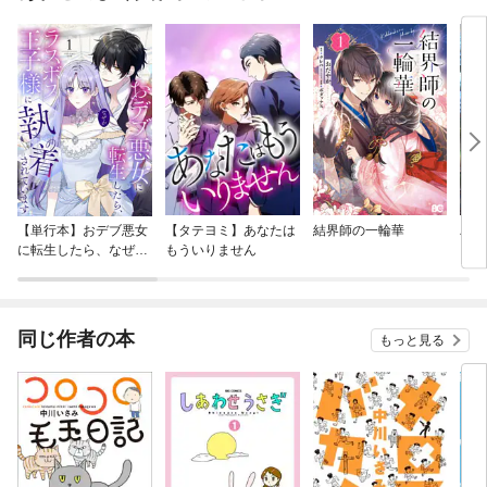
【単行本】おデブ悪女
【タテヨミ】あなたは
結界師の一輪華
バッ
に転生したら、なぜか
もういりません
ロイ
ラスボス王子様に執着
今世
されています
りが
てく
OMI
同じ作者の本
もっと見る