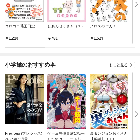
コロコロ毛玉日記
しあわせうさぎ（１）
メロスのバカ！
しあ
のプ
ン～
1,210
781
1,529
1,
小学館のおすすめ本
もっと見る
Precious (プレシャス)
ゲーム悪役貴族に転生
裏ダンジョンおくさん
あや
2026年 9月号
した俺は、チート筋肉
【単話】（１）
し夫