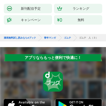
新刊配信予定
ランキング
キャンペーン
無料
漫画無料試し読みならdブック
青年マンガ
ゴムテ
ゴムテ 人（３）
アプリならもっと便利で快適に！