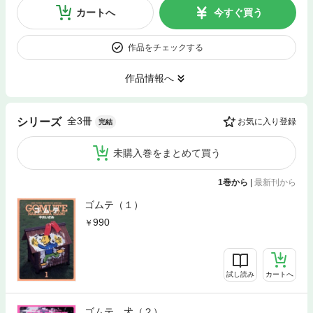
カートへ
今すぐ買う
作品をチェックする
作品情報へ
全3冊
シリーズ
お気に入り登録
完結
未購入巻をまとめて買う
1巻から
|
最新刊から
ゴムテ（１）
990
試し読み
カートへ
ゴムテ 犬（２）