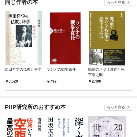
同じ作者の本
もっと見る
西田哲学の仏教と科学
ラジオの戦争責任
戦前のラジオ放送と松
下幸之助
3,520
799
2,400
PHP研究所のおすすめ本
もっと見る