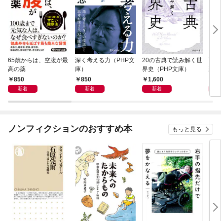
65歳からは、空腹が最
深く考える力（PHP文
20の古典で読み解く世
面白
高の薬
庫）
界史（PHP文庫）
恐竜
850
850
1,600
9
新着
新着
新着
ノンフィクションのおすすめ本
もっと見る