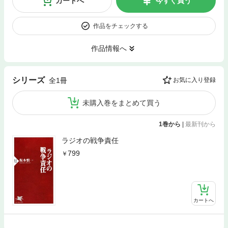
カートへ
今すぐ買う
作品をチェックする
作品情報へ
シリーズ
全1冊
お気に入り登録
未購入巻をまとめて買う
1巻から
|
最新刊から
ラジオの戦争責任
799
カートへ