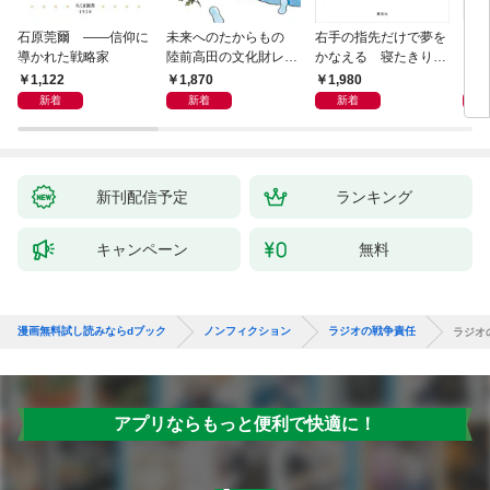
石原莞爾 ――信仰に
未来へのたからもの
右手の指先だけで夢を
〈身
導かれた戦略家
陸前高田の文化財レス
かなえる 寝たきり系
を超
キュー物語
男子ウッディの日々
1,122
1,870
1,980
1,
新着
新着
新着
新刊配信予定
ランキング
キャンペーン
無料
漫画無料試し読みならdブック
ノンフィクション
ラジオの戦争責任
ラジオ
アプリならもっと便利で快適に！