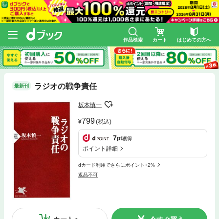
作品検索
カート
はじめての方へ
ラジオの戦争責任
最新刊
坂本慎一
799
(税込)
7
pt
獲得
ポイント詳細
dカード利用でさらにポイント+2%
返品不可