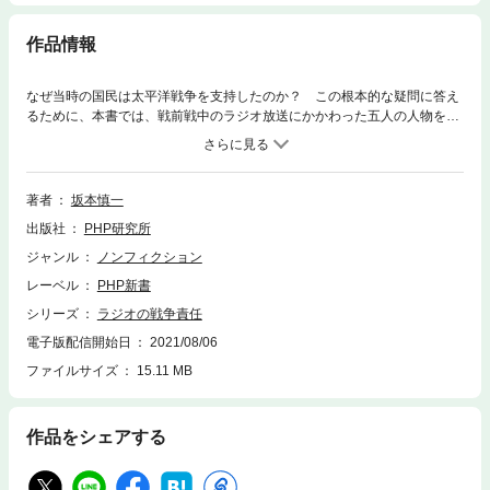
作品情報
なぜ当時の国民は太平洋戦争を支持したのか？ この根本的な疑問に答え
るために、本書では、戦前戦中のラジオ放送にかかわった五人の人物を取
り上げる。労働＝修行の思想を説いた高嶋米峰と、それを引き継いだ友松
圓諦、受信機の普及に情熱を燃やした松下幸之助、「大東亜共栄圏」を広
めた松岡洋右、玉音放送の真の仕掛け人・下村宏。これまで見過ごされて
いた「声の文化」の歴史的影響力を真正面から検証する。昭和天皇の「終
著者
坂本慎一
戦の御聖断」の内幕も新資料から明らかに。当時世界最強のマスメディア
出版社
PHP研究所
の功と罪。 【おもな内容】（序章）世界最強のマスメディア・日本のラ
ジオ／（第一章）「超絶」の演説家 高嶋米峰／（第二章）時代の寵児 友
ジャンル
ノンフィクション
松圓諦／（第三章）熱意の商人 松下幸之助／（第四章）希代のラジオ扇動
レーベル
PHP新書
家 松岡洋右／（第五章）玉音放送の仕掛け人 下村宏／（終章）昭和初期
ラジオの功と罪《あの戦争はラジオに始まり、ラジオに終わった！》
シリーズ
ラジオの戦争責任
電子版配信開始日
2021/08/06
ファイルサイズ
15.11 MB
作品をシェアする