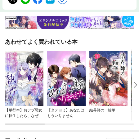
あわせてよく買われている本
【単行本】おデブ悪女
【タテヨミ】あなたは
結界師の一輪華
バッ
に転生したら、なぜか
もういりません
ロイ
ラスボス王子様に執着
今世
されています
りが
てく
OMI