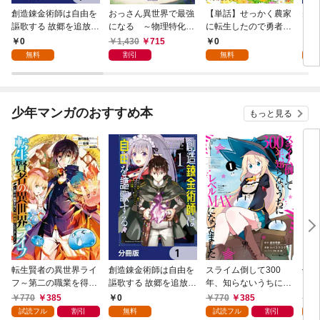
創造錬金術師は自由を
おっさん異世界で最強
【単話】せっかく農家
夫は
謳歌する 故郷を追放さ
になる ～物理特化の
に転生したので勇者は
【分
れたら、魔王のお膝元
覚醒者～
目指しません【第1
0
1,430
715
0
0
で超絶効果のマジック
話】
無料
割引
無料
アイテム作り放題にな
りました【分冊版】
1
少年マンガのおすすめ本
もっと見る
転生賢者の異世界ライ
創造錬金術師は自由を
スライム倒して300
信長
フ～第二の職業を得
謳歌する 故郷を追放さ
年、知らないうちにレ
て、世界最強になりま
れたら、魔王のお膝元
ベルMAXになってまし
770
385
0
770
385
7
した～ 1巻
で超絶効果のマジック
た 1巻
試読フル
割引
無料
試読フル
割引
試