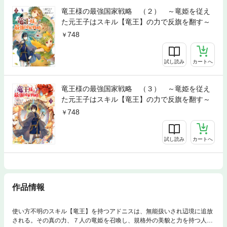
竜王様の最強国家戦略 （２） ～竜姫を従え
た元王子はスキル【竜王】の力で反旗を翻す～
748
試し読み
カートへ
竜王様の最強国家戦略 （３） ～竜姫を従え
た元王子はスキル【竜王】の力で反旗を翻す～
748
試し読み
カートへ
作品情報
使い方不明のスキル【竜王】を持つアドニスは、無能扱いされ辺境に追放
される。その真の力、７人の竜姫を召喚し、規格外の美貌と力を持つ人外