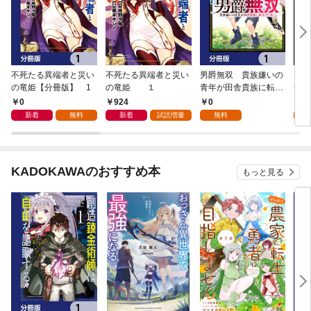
不死たる異端者と災い
不死たる異端者と災い
男爵無双 貴族嫌いの
男爵
の竜姫【分冊版】 1
の竜姫 １
青年が田舎貴族に転生
青年
した件【分冊版】 1
した
0
924
0
8
新着
無料
新着
試読増量
無料
試
KADOKAWAのおすすめ本
もっと見る