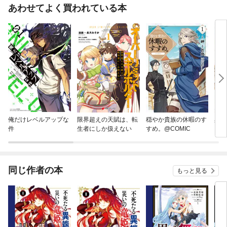
あわせてよく買われている本
俺だけレベルアップな
限界超えの天賦は、転
穏やか貴族の休暇のす
異世
件
生者にしか扱えない
すめ。@COMIC
同じ作者の本
もっと見る