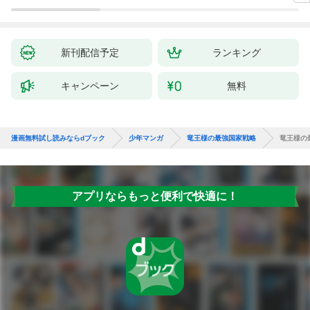
アイテム作り放題にな
りました【分冊版】
1
新刊配信予定
ランキング
キャンペーン
無料
漫画無料試し読みならdブック
少年マンガ
竜王様の最強国家戦略
竜王様の
アプリならもっと便利で快適に！