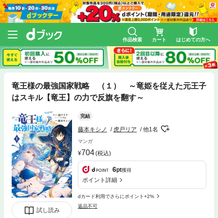
作品検索
カート
はじめての方へ
竜王様の最強国家戦略 （１） ～竜姫を従えた元王子
はスキル【竜王】の力で反旗を翻す～
完結
藤本キシノ
虎戸リア
他1名
マンガ
704
(税込)
6
pt
獲得
ポイント詳細
dカード利用でさらにポイント+2%
返品不可
試し読み