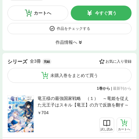
カートへ
今すぐ買う
作品をチェックする
作品情報へ
全3冊
シリーズ
お気に入り登録
完結
未購入巻をまとめて買う
1巻から
|
最新刊から
竜王様の最強国家戦略 （１） ～竜姫を従え
た元王子はスキル【竜王】の力で反旗を翻す～
704
試し読み
カートへ