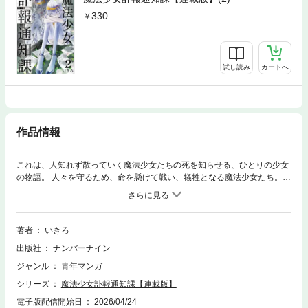
330
試し読み
カートへ
作品情報
これは、人知れず散っていく魔法少女たちの死を知らせる、ひとりの少女
の物語。 人々を守るため、命を懸けて戦い、犠牲となる魔法少女たち。過
酷な戦いの中では、年間数十人もの少女が命を落としている。 白石愛は魔
法少女になった直後、魔物との戦いで心を壊し、魔法が使えなくなったこ
とをきっかけに、戦死者の訃報を伝える「訃報通知課」へ異動して働いて
いた。彼女が担うのは、残された家族に突然の死を告げるという役目。 赴
著者
いきろ
いた先で愛を待っているのは、大切な家族を奪われた遺族たちの悲痛な叫
出版社
ナンバーナイン
びだった。己の無力さを痛感し、遺族の絶望や生々しい死という理不尽な
現実を前に、愛の中で魔法少女の存在意義が次第に揺らぎ始める。 死を伝
ジャンル
青年マンガ
える日々のなかで、彼女はどう変わっていくのか。『魔法少女ピンクブル
シリーズ
魔法少女訃報通知課【連載版】
ー』へと続く、もうひとつの真実。本編より過去の世界を描いた、衝撃の
スピンオフストーリー。
電子版配信開始日
2026/04/24