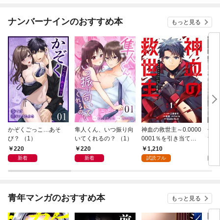
ナンバーナインのおすすめ本
もっと見る
かぞくごっこ…あそ
隼人くん、いつ振り向
神血の救世主～0.0000
俺だ
び？ （1）
いてくれるの？ （1）
0001％を引き当て最
世界
強へ～【電子書籍特典
めら
220
220
1,210
9
付】（１）
（１
新着
新着
試読フル
試
青年マンガのおすすめ本
もっと見る