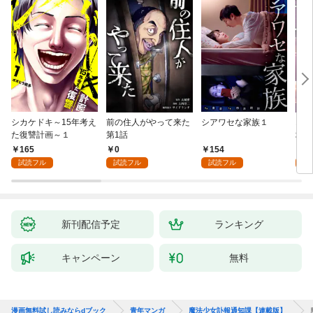
シカケドキ～15年考え
前の住人がやって来た
シアワセな家族１
16
た復讐計画～１
第1話
地獄
165
0
154
1
試読フル
試読フル
試読フル
試
新刊配信予定
ランキング
キャンペーン
無料
漫画無料試し読みならdブック
青年マンガ
魔法少女訃報通知課【連載版】