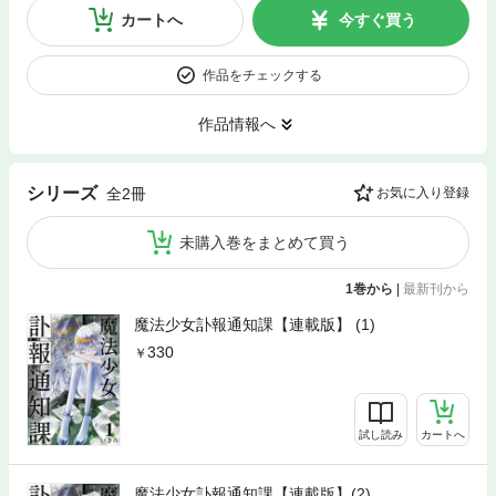
カートへ
今すぐ買う
作品をチェックする
作品情報へ
シリーズ
全2冊
お気に入り登録
未購入巻をまとめて買う
1巻から
|
最新刊から
魔法少女訃報通知課【連載版】 (1)
330
試し読み
カートへ
魔法少女訃報通知課【連載版】(2)