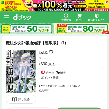
作品検索
カート
はじめての方へ
魔法少女訃報通知課【連載版】 (1)
いきろ
マンガ
330
(税込)
3
pt
獲得
ポイント詳細
dカード利用でさらにポイント+2%
返品不可
試し読み