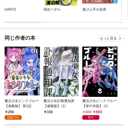
GANTZ
弱虫ペダル
逃げ上手の若君
SAK
同じ作者の本
もっと見る
魔法少女ピンクブルー
魔法少女訃報通知課
魔法少女ピンクブルー
【連載版】 第1話
【連載版】 (1)
【単行本版】 (1)
250
990
693
330
試読フル
割引