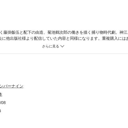
く藤掛飯伍と配下の由造、菊池鶴次郎の働きを描く捕り物時代劇。神江
去に他出版社様より配信していた内容と同様になります。重複購入には
ナンバーナイン
本
/08
B