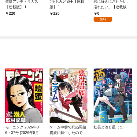
焦燥アンチトラガス
#あおみどBFF【連載
君に好きにされたい、
【連載版】 1
版】 1
溺れたい。【連載版】
1
0
220
220
無料
モーニング 2026年3
ゲーム中盤で死ぬ悪役
社長と酒と星（１）
6・37号 [2026年8月6
貴族に転生したので、