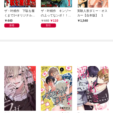
ザ・叶精作 下駄を履
ザ・叶精作 キンゾー
実験人形ダミー・オス
くまで1<オリジナルイ
の上ってなンボ！！1<
カー【合本版】 1
ラスト入り特装版>
オリジナルイラスト入
440
440
110
1,540
り特装版>
新着
割引