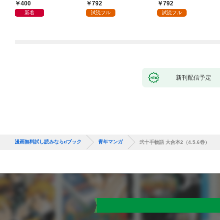
400
792
792
新着
試読フル
試読フル
新刊配信予定
漫画無料試し読みならdブック
青年マンガ
弐十手物語 大合本2（4.5.6巻）