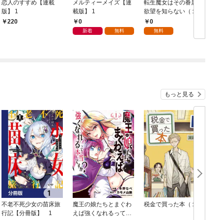
恋人のすすめ【連載
メルティーメイズ【連
転生魔女はその眷属の
版】 1
載版】 1
欲望を知らない（１）
ち
1
0
0
220
新着
無料
無料
もっと見る
不老不死少女の苗床旅
魔王の娘たちとまぐわ
税金で買った本（１）
女
行記【分冊版】 1
えば強くなれるって本