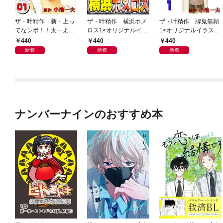
ザ・叶精作 新・上っ
ザ・叶精作 横浜ホメ
ザ・叶精作 牌鬼無頼
てなンボ！！太一よ泣
ロス1<オリジナルイラ
1<オリジナルイラスト
くな1<特装版>
スト入り特装版>
入り特装版>
440
440
440
新着
新着
新着
ナンバーナインのおすすめ本