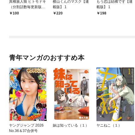
異種族人狼 ヒトモドキ
横山くんのマスク【連
もう恋は結構です【連
（分割話数毎更新版）
載版】 1
載版】 1
1話① ヒトモドキ騒
100
220
198
動、開幕
青年マンガのおすすめ本
ヤングジャンプ 2026
妹は知っている（１）
ヤニねこ（１）
No.36＆37合併号