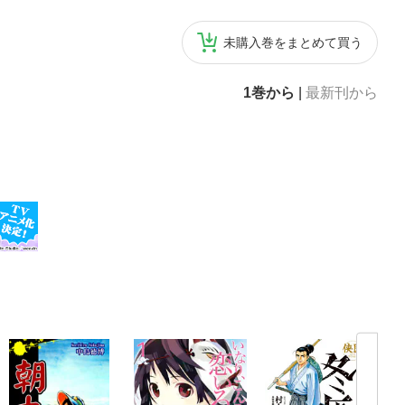
未購入巻をまとめて買う
1巻から
|
最新刊から