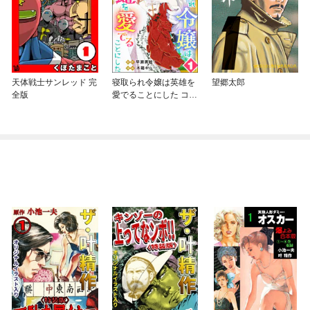
天体戦士サンレッド 完
寝取られ令嬢は英雄を
望郷太郎
全版
愛でることにした コミ
ック版（分冊版）