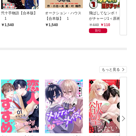
弐十手物語【合本版】
オークション・ハウス
飛ばしてなンボ！！猛
1
【合本版】 1
がチャージ1＜原画付
き愛蔵版＞・平野仁ア
440
110
1,540
1,540
ンソロジー
割引
もっと見る