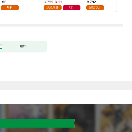
当ですか？【特典ペー
0
759
11
792
パー付き】【カラーペ
無料
試読増量
割引
試読フル
ージ増量版】 (1)
無料