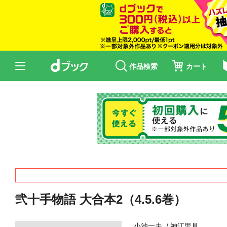
作品検索
カート
弐十手物語 大合本2（4.5.6巻）
小池一夫
神江里見