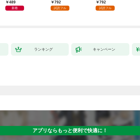
日発売]
外れスキル【テイム】
489
792
792
を駆使して最強を目指
新着
試読フル
試読フル
してみた（１）
ランキング
キャンペーン
アプリならもっと便利で快適に！