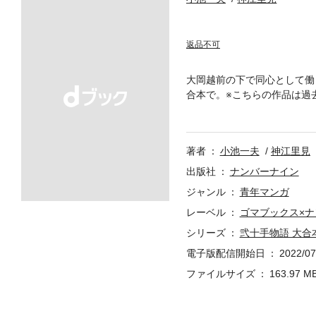
返品不可
大岡越前の下で同心として働
合本で。※こちらの作品は過
い
著者
小池一夫
神江里見
出版社
ナンバーナイン
ジャンル
青年マンガ
レーベル
ゴマブックス×
シリーズ
弐十手物語 大合
電子版配信開始日
2022/07
ファイルサイズ
163.97 M