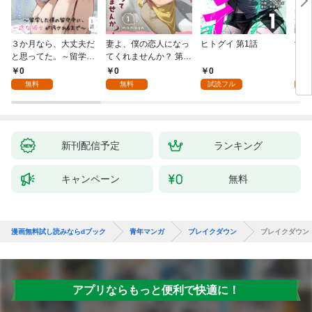
３か月なら、大丈夫だ
妻よ、僕の恋人になっ
ヒトグイ 第1話
世界
と思ってた。～留学し
てくれませんか？ 第1
レベ
た僕の留守中に、一途
話
0
0
0
0
な彼女が汚されるまで
無料
無料
試読フル
～ 1話
新刊配信予定
ランキング
キャンペーン
無料
漫画無料試し読みならdブック
青年マンガ
ブレイクダウン
ブレイクダウン
アプリならもっと便利で快適に！