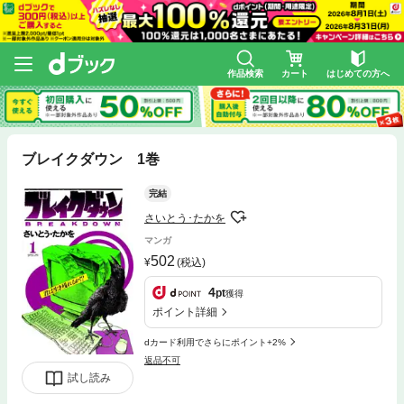
作品検索
カート
はじめての方へ
ブレイクダウン 1巻
完結
さいとう･たかを
マンガ
502
(税込)
4
pt
獲得
ポイント詳細
dカード利用でさらにポイント+2%
返品不可
試し読み