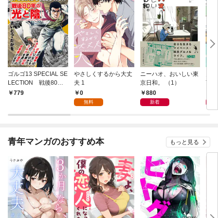
ゴルゴ13 SPECIAL SE
やさしくするから大丈
ニーハオ、おいしい東
多摩
LECTION 戦後80年
夫 1
京日和。 （1）
TY 
の光と陰
0
880
8
779
無料
新着
青年マンガのおすすめ本
もっと見る