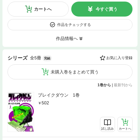
カートへ
今すぐ買う
作品をチェックする
作品情報へ
全5冊
シリーズ
お気に入り登録
完結
未購入巻をまとめて買う
1巻から
|
最新刊から
ブレイクダウン 1巻
502
試し読み
カートへ