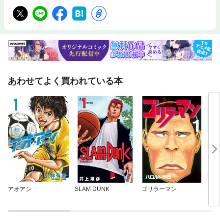
あわせてよく買われている本
アオアシ
SLAM DUNK
ゴリラーマン
７人
ア 
Ｚ 