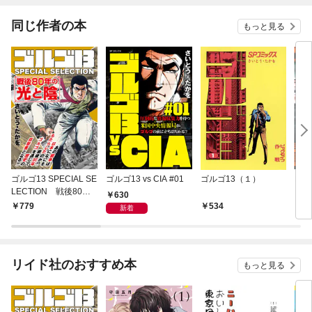
同じ作者の本
もっと見る
ゴルゴ13 SPECIAL SE
ゴルゴ13 vs CIA #01
ゴルゴ13（１）
EPI
LECTION 戦後80年
ーニ
630
の光と陰
779
534
5
新着
リイド社のおすすめ本
もっと見る