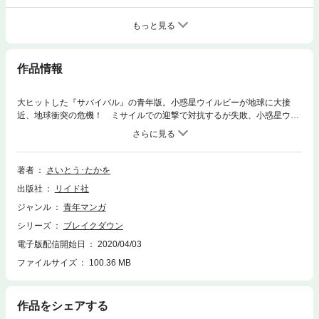
もっと見る
作品情報
大ヒットした『サバイバル』の青年版。小惑星ウイルビーが地球に大接
近、地球衝突の危機！ ミサイルでの迎撃で対抗するが失敗、小惑星ウイ
ルビーは分裂、なんと太平洋に落下！ 大音響とともに地球の運命は、そ
して日本は？
著者
さいとう･たかを
出版社
リイド社
ジャンル
青年マンガ
シリーズ
ブレイクダウン
電子版配信開始日
2020/04/03
ファイルサイズ
100.36 MB
作品をシェアする