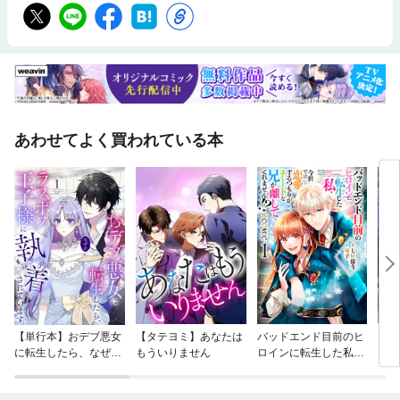
ョエル100時間インタヴューズ』『心眼』『ザ・パワー・オブ・キャッシ
ュ』（以上、プレジデント社）、『データ資本主義』（NTT出版）、『締
め切りを作れ。それも早いほどいい。』（パンローリング）、『マスター
スイッチ』（飛鳥新社）などがある。【目次抜粋】■第1部｜ゼネラリスト
アドバンテージ 第1章：ゼネラリストの物の見方を身につける 第2章：
変化する状況の中で専門知識を見直す 第3章：AI時代に台頭するゼネラ
リスト■第2部｜ゼネラリストをめざす 第4章：職場に見られる4つのタイ
プのゼネラリスト 第5章：ゼネラリストごとに異なる業種とスキル 第6
あわせてよく買われている本
章：イノベーションや問題解決にゼネラリストが果たす役割 第7章：ゼ
ネラリストアドバンテージの活用事例
【単行本】おデブ悪女
【タテヨミ】あなたは
バッドエンド目前のヒ
【タ
に転生したら、なぜか
もういりません
ロインに転生した私、
リ〜
ラスボス王子様に執着
今世では恋愛するつも
されています
りがチートな兄が離し