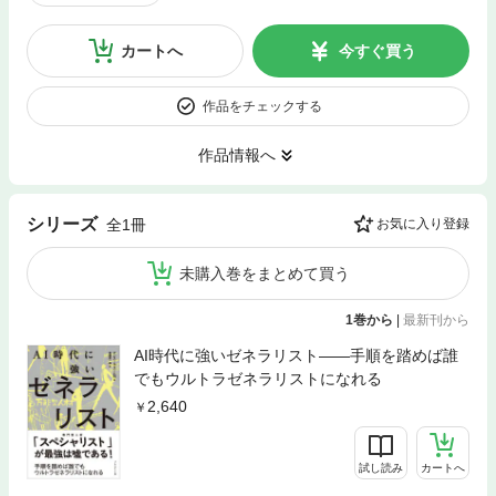
カートへ
今すぐ買う
作品をチェックする
作品情報へ
シリーズ
全1冊
お気に入り登録
未購入巻をまとめて買う
1巻から
|
最新刊から
AI時代に強いゼネラリスト――手順を踏めば誰
でもウルトラゼネラリストになれる
2,640
試し読み
カートへ