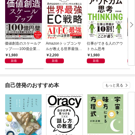
価値創造のスケールア
Amazonトップコンサ
仕事ができる人のアウ
PRE
ップ――100億企業へ
ルが教える世界最強の
トカム思考
月1
の変革シナリオ
EC戦略
1,980
2,200
1,980
9
新着
新着
新着
自己啓発のおすすめ本
もっと見る