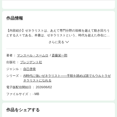
作品情報
【内容紹介】ゼネラリストは、あえて専門分野の垣根を越えて動き回ろう
とする人々である。本書は、ゼネラリストという、時代を超えた存在にス
ポットライトを当てるものである。同時に、ゼネラリストがもたらす多大
な効果の証しであり、彼らの存在がどの時代にも求められていることも明
らかにする。（「まえがき」より）【著者紹介】［著］マンスール・スー
ムロ〈博士〉（Mansoor Soomro, PhD）経営学教授、研究者、論客、未来
著者
マンスール・スームロ
斎藤栄一郎
学者、経営学博士。BBC、CNN、ブルームバーグ、ビジネスインサイダ
出版社
プレジデント社
ー、ダウ・ジョーンズ、ITVニュース、ユーロニュース、ドバイアイ、ウ
ォール・ストリート・ジャーナル、フォーチュン、アントルプレナー、ニ
ジャンル
自己啓発
ューズウィーク、テレグラフ、インディペンデント、タイムズ、ニューヨ
シリーズ
AI時代に強いゼネラリスト――手順を踏めば誰でもウルトラゼ
ークステイツマン、フィナンシャル・ニュース・ロンドンなど世界各地の
ネラリストになれる
有力メディアで研究結果や論説を発表。全米上位500社を対象としたリー
ダーシップ養成プログラムの立案・運営に携わり、多くの講演会にも登壇
電子版配信開始日
2026/06/02
している。［訳］斎藤 栄一郎（さいとう・えいいちろう）翻訳家・ライタ
ファイルサイズ
- MB
ー。山梨県生まれ。早稲田大学社会科学部卒業。主な訳書に『イーロン・
マスク 未来を創る男』『ビッグデータの正体』『地球上の中華料理店をめ
ぐる冒険』『PATRIOT プーチンを追い詰めた男最後の手記』（以上、講談
作品をシェアする
社）、『小売の未来』『小売再生』『センスメイキング』『Tools and We
apons テクノロジーの暴走を止めるのは誰か』『イノセントマン ビリージ