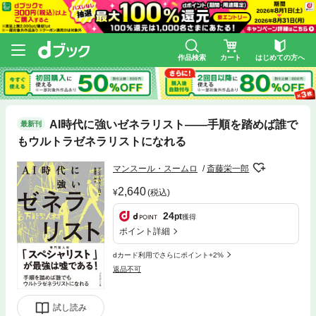
作品検索
カート
はじめての方へ
AI時代に強いゼネラリスト――手順を踏めば誰で
最新刊
もウルトラゼネラリストになれる
マンスール・スームロ
斎藤栄一郎
2,640
(税込)
24
pt
獲得
ポイント詳細
dカード利用でさらにポイント+2%
返品不可
試し読み