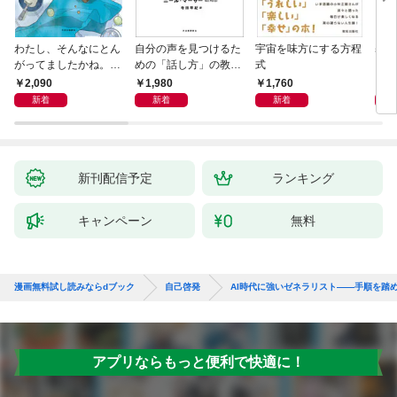
わたし、そんなにとん
自分の声を見つけるた
宇宙を味方にする方程
基地
がってましたかね。
めの「話し方」の教
式
るた
獅子座、Ａ型、丙午は
室 Ｏｒａｃｙ（オラ
2,090
1,980
1,760
2,
めぐる
シー）
新着
新着
新着
新刊配信予定
ランキング
キャンペーン
無料
漫画無料試し読みならdブック
自己啓発
AI時代に強いゼネラリスト――手順を踏
アプリならもっと便利で快適に！