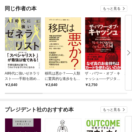
てくれません！？@C
OMIC
同じ作者の本
もっと見る
AI時代に強いゼネラリ
移民は悪か？――人類
ザ・パワー・オブ・キ
新装
スト――手順を踏めば
に驚異的な進歩をもた
ャッシュ――デジタル
ロイ
誰でもウルトラゼネラ
らしてきた移住・移民
経済にこそ跳ね上がる
築ガ
2,640
2,640
2,750
2,
リストになれる
の歴史
現金の価値
プレジデント社のおすすめ本
もっと見る