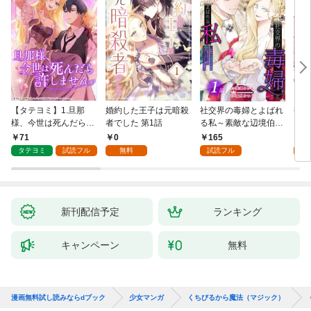
【タテヨミ】1.旦那
婚約した王子は元暗殺
社交界の毒婦とよばれ
視線
様、今世は死んだら許
者でした 第1話
る私～素敵な辺境伯令
る 1
しません
息に腕を折られたの
71
0
165
1
で、責任とってもらい
タテヨミ
試読フル
無料
試読フル
試
ます～［ばら売り］
第1話
新刊配信予定
ランキング
キャンペーン
無料
漫画無料試し読みならdブック
少女マンガ
くちびるから魔法（マジック）