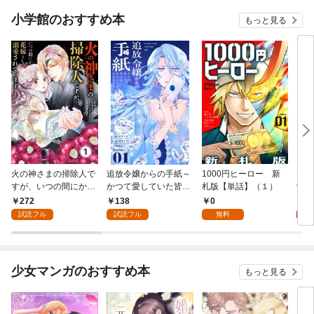
小学館のおすすめ本
もっと見る
火の神さまの掃除人で
追放令嬢からの手紙～
1000円ヒーロー 新
DIM
すが、いつの間にか花
かつて愛していた皆さ
札版【単話】（１）
9.
嫁として溺愛されてい
まへ 私のことなどお忘
272
138
0
8
ます【単話】（１）
れですか？～【単話】
試読フル
試読フル
無料
（１）
少女マンガのおすすめ本
もっと見る