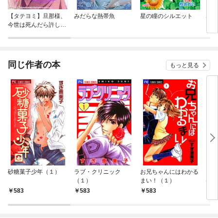
【タテヨミ】旦那様、
みだらな熱帯魚
星の瞳のシルエット
ポニ
今世は死んだら許しま
せん
同じ作者の本
もっと見る
砂糖菓子少年（１）
ラブ・クリニック
お兄ちゃんにはわかる
コイ
（１）
まい！（１）
は勝
～
583
583
583
5