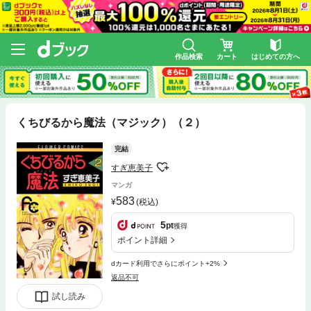
作品検索
カート
はじめての方へ
くちびるから魔法（マジック）（２）
完結
すぎ恵美子
マンガ
583
(税込)
5
pt
獲得
ポイント詳細
dカード利用でさらにポイント+2%
返品不可
試し読み