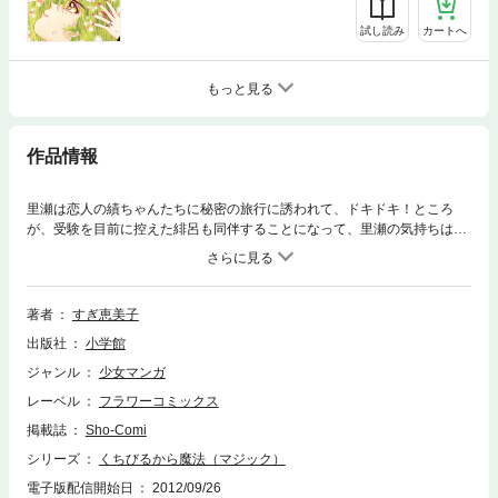
試し読み
カートへ
もっと見る
作品情報
里瀬は恋人の績ちゃんたちに秘密の旅行に誘われて、ドキドキ！ところ
が、受験を目前に控えた緋呂も同伴することになって、里瀬の気持ちは揺
れ動き…！？待望の第2巻！！
著者
すぎ恵美子
出版社
小学館
ジャンル
少女マンガ
レーベル
フラワーコミックス
掲載誌
Sho-Comi
シリーズ
くちびるから魔法（マジック）
電子版配信開始日
2012/09/26