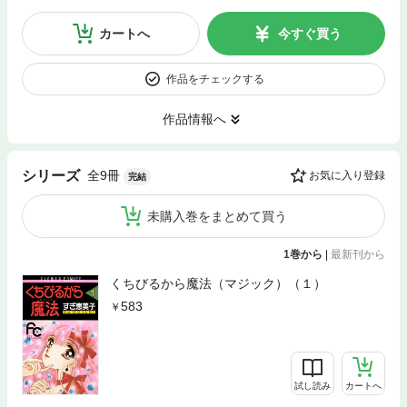
カートへ
今すぐ買う
作品をチェックする
作品情報へ
全9冊
シリーズ
お気に入り登録
完結
未購入巻をまとめて買う
1巻から
|
最新刊から
くちびるから魔法（マジック）（１）
583
試し読み
カートへ