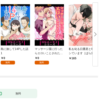
島に旅して14Pした話
マッサージ屋に行った
私を叱る日鷹君と毎晩
1
らエロいことされた話
シています［ばら売
1
り］ 第1話
0
0
165
無料
無料
無料