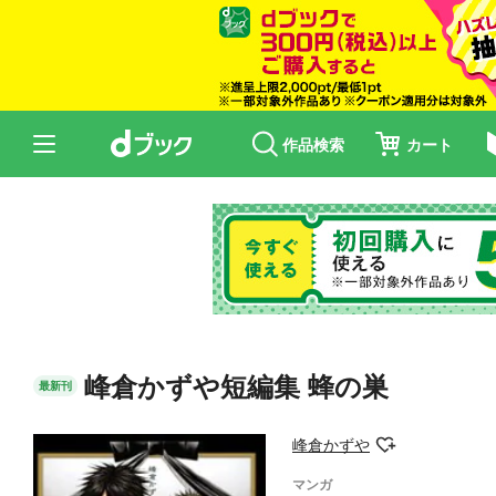
作品検索
カート
峰倉かずや短編集 蜂の巣
最新刊
峰倉かずや
マンガ