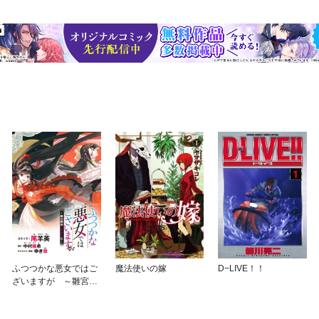
ふつつかな悪女ではご
魔法使いの嫁
D−LIVE！！
ざいますが ～雛宮蝶
鼠とりかえ伝～ 連載
版