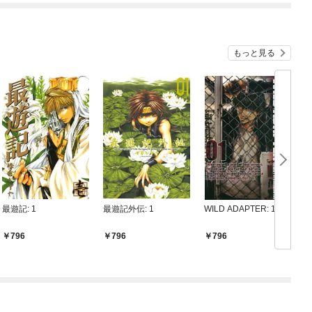
もっと見る
最遊記: 1
最遊記外伝: 1
WILD ADAPTER: 1
最
796
796
796