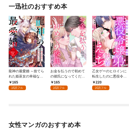
一迅社のおすすめ本
龍神の最愛婚 ～捨てら
お金を払うので初めて
乙女ゲーのヒロインに
れた姫巫女の幸福な嫁
の彼氏になってくださ
転生したのに悪役令嬢
入り～: 1
い: 1
の弟（攻略対象外）に
165
165
220
執着えっちされるんで
試読フル
試読フル
試読フル
すが！？: 1
女性マンガのおすすめ本