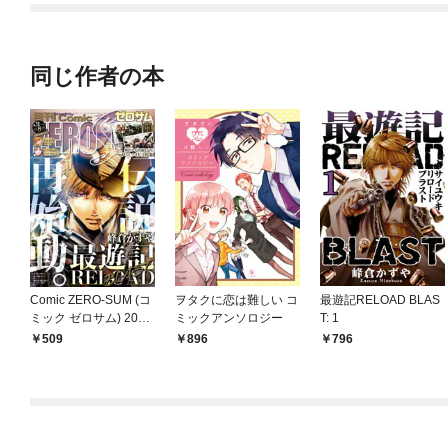
同じ作者の本
Comic ZERO-SUM (コ
ヲタクに恋は難しい コ
最遊記RELOAD BLAS
ミック ゼロサム) 2024
ミックアンソロジー
T: 1
年11月号[雑誌]
509
896
796