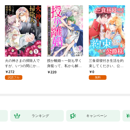
火の神さまの掃除人で
授か離婚～一刻も早く
三食昼寝付き生活を約
すが、いつの間にか花
身籠って、私から解放
束してください、公爵
嫁として溺愛されてい
してさしあげます！1
様 1話
272
0
220
ます【単話】（１）
試読フル
無料
ランキング
キャンペーン