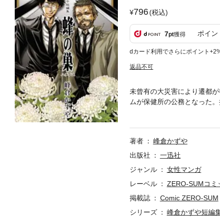
796
(税込)
ポイン
7
pt
獲得
dカード利用でさらにポイント+2
返品不可
未曾有の大災害により遷都が
ムが保健所の公務となった。
ミックス化！ Arcanaに
著者
峰倉かずや
出版社
一迅社
ジャンル
女性マンガ
レーベル
ZERO-SUMコ
掲載誌
Comic ZERO-SUM
シリーズ
峰倉かずや短編集