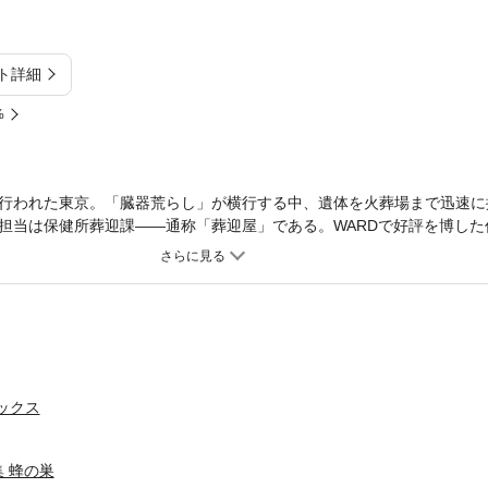
ト詳細
%
行われた東京。「臓器荒らし」が横行する中、遺体を火葬場まで迅速に
担当は保健所葬迎課――通称「葬迎屋」である。WARDで好評を博した
掲載された個性豊かな短編も同時収録！
ミックス
 蜂の巣