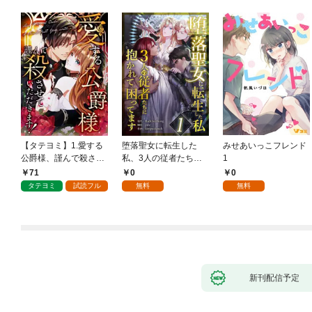
【タテヨミ】1.愛する
堕落聖女に転生した
みせあいっこフレンド
公爵様、謹んで殺させ
私、3人の従者たちに
1
ていただきます！
抱かれて困ってます 第
71
0
0
1話
タテヨミ
試読フル
無料
無料
新刊配信予定