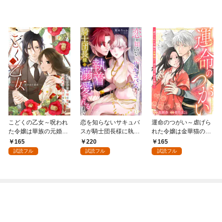
こどくの乙女～呪われ
恋を知らないサキュバ
運命のつがい～虐げら
た令嬢は華族の元婚約
スが騎士団長様に執着
れた令嬢は金華猫の一
者に溺愛される～: 1
溺愛されるまで: 1
途な愛で幸せを掴む～:
165
220
165
1
試読フル
試読フル
試読フル