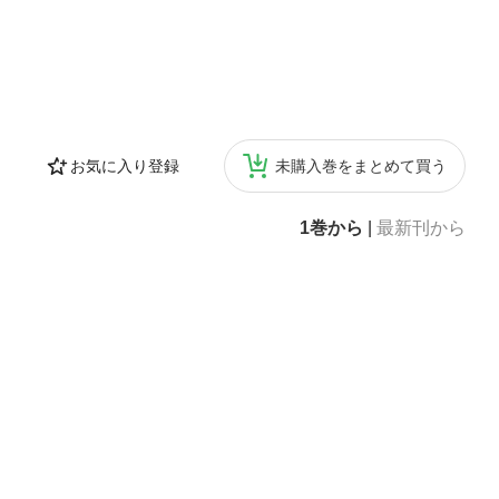
お気に入り登録
未購入巻をまとめて買う
1巻から
|
最新刊から