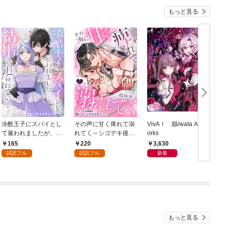
もっと見る
冷酷王子にスパイとし
その声に甘く痺れて溺
VivA！ 緜/wata Art W
て雇われましたが、結
れてく～シゴデキ後輩
orks
婚を迫られています: 1
は推しのメロ声配信者
165
220
3,630
でした～: 1
試読フル
試読フル
新着
もっと見る