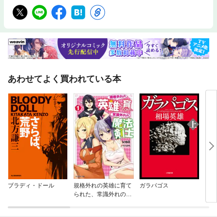
あわせてよく買われている本
ブラディ・ドール
規格外れの英雄に育て
ガラパゴス
トッ
られた、常識外れの魔
法剣士