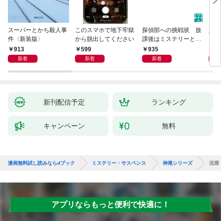
スーパーとかち殺人事
このスマホで地下牢獄
探偵部への挑戦状 放
姐御
件〈新装版〉
から脱出してください
課後はミステリーとと
もに 新装版
913
599
935
1,
新着
新着
新着
新刊配信予定
ランキング
キャンペーン
無料
漫画無料試し読みならdブック
ミステリー・サスペンス
神尾シリーズ
流塵
アプリならもっと便利で快適に！