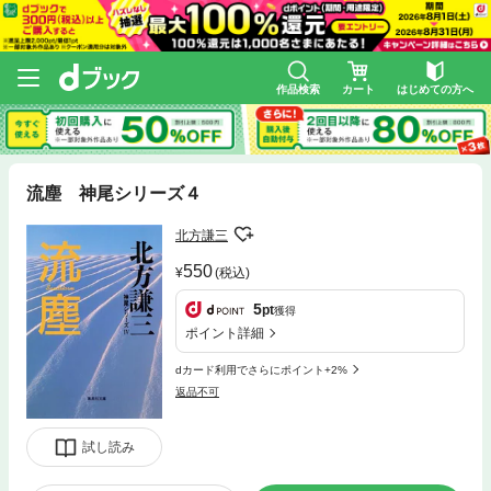
作品検索
カート
はじめての方へ
流塵 神尾シリーズ４
北方謙三
550
(税込)
5
pt
獲得
ポイント詳細
dカード利用でさらにポイント+2%
返品不可
試し読み