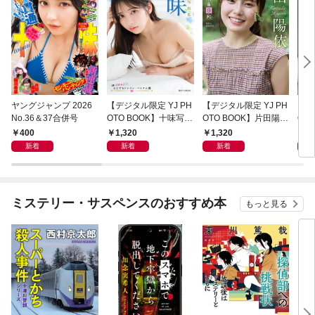
ヤングジャンプ 2026
【デジタル限定 YJ PH
【デジタル限定 YJ PH
【デ
No.36＆37合併号
OTO BOOK】十味写真
OTO BOOK】片田陽依
OT
集「続・『ぽみ』！？
写真集「羽色日和」
写真
400
1,320
1,320
1,
どこでもトレイン・ベ
リ」
新着
新着
新着
トナム篇」
ミステリー・サスペンスのおすすめ本
もっと見る