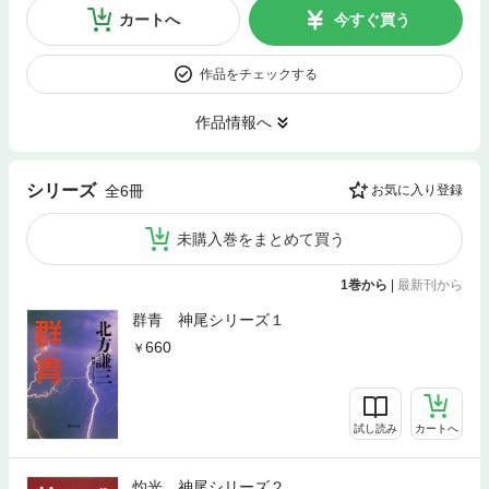
カートへ
今すぐ買う
作品をチェックする
作品情報へ
シリーズ
全6冊
お気に入り登録
未購入巻をまとめて買う
1巻から
|
最新刊から
群青 神尾シリーズ１
660
試し読み
カートへ
灼光 神尾シリーズ２