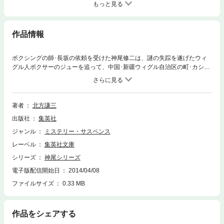
もっと見る
作品情報
ボクシングの師･長坂の依頼を受けた神尾修二は、謎の失踪を遂げたウィ
グル人ボクサーのジューを追って、中国･新疆ウィグル自治区の町･カシュ
ガルへ着いた。偶然知り合った元北京大学生の陳を案内役としてジューの
探索を始める。さまざまな妨害を乗り越え、やっとジューの居所を突きと
めるが……。好評シリーズ第四弾。
著者
北方謙三
出版社
集英社
ジャンル
ミステリー・サスペンス
レーベル
集英社文庫
シリーズ
神尾シリーズ
電子版配信開始日
2014/04/08
ファイルサイズ
0.33 MB
作品をシェアする