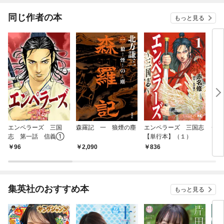
同じ作者の本
もっと見る
エンペラーズ 三国
森羅記 一 狼煙の塵
エンペラーズ 三国志
チン
志 第一話 信義①
【単行本】（１）
96
2,090
836
8
集英社のおすすめ本
もっと見る