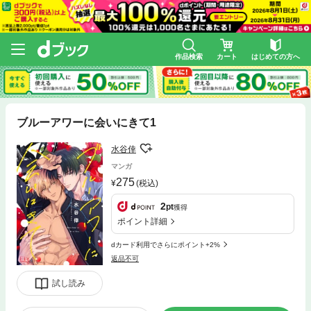
作品検索
カート
はじめての方へ
ブルーアワーに会いにきて1
水谷倖
マンガ
275
(税込)
2
pt
獲得
ポイント詳細
dカード利用でさらにポイント+2%
返品不可
試し読み