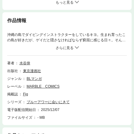
もっと見る
作品情報
沖縄の島でダイビングインストラクターをしているキヨ。生まれ育ったこ
の島が好きだが、ゲイだと隠さなければならず窮屈に感じる日々。そんな
ある日、東京から美人ギャルを引き連れて体験ツアーに参加してきた金持
ちイケメン・大和と出会う。大人の色気を漂わせる大和を前に、仕事中も
意識しまくりのキヨだったがーー!?都会の青年実業家×島国の隠れゲイ生
まれも育ちも違いすぎる2人のワンナイトから燃え上がる遠距離ホットラ
著者
水谷倖
ブ!!!『Fig vol.76』に収録されているものと同じ内容になります。
出版社
東京漫画社
ジャンル
BLマンガ
レーベル
MARBLE COMICS
掲載誌
Fig
シリーズ
ブルーアワーに会いにきて
電子版配信開始日
2025/12/07
ファイルサイズ
- MB