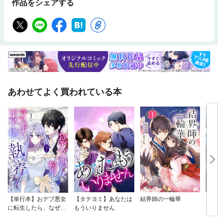
作品をシェアする
あわせてよく買われている本
【単行本】おデブ悪女
【タテヨミ】あなたは
結界師の一輪華
バッ
に転生したら、なぜか
もういりません
ロイ
ラスボス王子様に執着
今世