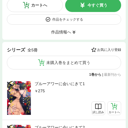
カートへ
今すぐ買う
作品をチェックする
作品情報へ
シリーズ
全5冊
お気に入り登録
未購入巻をまとめて買う
1巻から
|
最新刊から
ブルーアワーに会いにきて1
275
試し読み
カートへ
ブルーアワーに会いにきて2