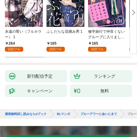
永遠の誓い（フルカラ
ふしだらな花摘み男 1
修学旅行で仲良くない
アル
ー） 1
グループに入りました
にな
【単話版】1巻
最強
264
165
165
0
が、
試読フル
試読フル
試読フル
ら執
す～
オラ
新刊配信予定
ランキング
キャンペーン
無料
漫画無料試し読みならdブック
BLマンガ
ブルーアワーに会いにきて
ブルー