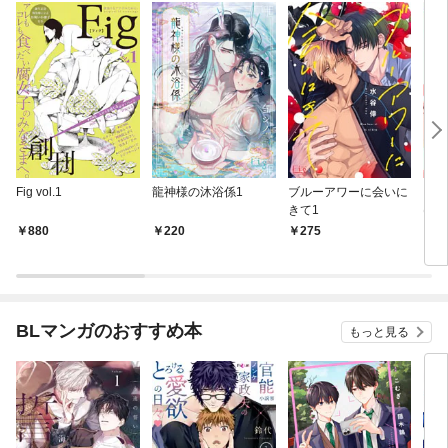
Fig vol.1
龍神様の沐浴係1
ブルーアワーに会いに
コマ
きて1
ける
880
220
275
2
BLマンガのおすすめ本
もっと見る