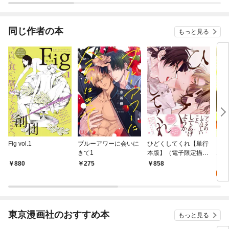
されています
りが
てく
OMI
同じ作者の本
もっと見る
Fig vol.1
ブルーアワーに会いに
ひどくしてくれ【単行
【無料
きて1
本版】（電子限定描き
1/20
下ろし付）
0
880
275
858
東京漫画社のおすすめ本
もっと見る