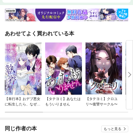
あわせてよく買われている本
【単行本】おデブ悪女
【タテヨミ】あなたは
【タテヨミ】クロユ
バッ
に転生したら、なぜか
もういりません
リ〜復讐サークル〜
ロイ
ラスボス王子様に執着
今世
されています
りが
てく
OMI
同じ作者の本
もっと見る