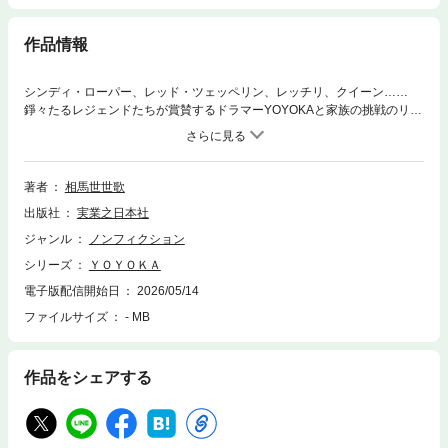
作品情報
シンディ・ローパー、レッド・ツェッペリン、レッチリ、クイーン……
錚々たるレジェンドたちが賞賛するドラマーYOYOKAと家族の挑戦のリア
ルを描く、激動の渡米ノンフィクション！1歳半でドラムをはじめ、8歳で
世界にその才能が発見された。その可能性を最大限に伸ばし夢を掴むた
め、父は公務員という安定した職業を手放し、家族4人でアメリカへ移住--
-しかし、「天才少女」と世界に称えられる裏側で彼女を待っていたのは、
著者
相馬世世歌
言葉やビザの壁、お金の問題、そして想定外のトラブルが連続するアメリ
出版社
実業之日本社
カでの過酷な日々だった。伝説のレジェンドたちとの交流から、泥臭い奮
闘の記録まで。その才能はどのように生まれ、なぜ彼女はアメリカで挑戦
ジャンル
ノンフィクション
する道を選んだのか？ 出生から現在までをつづる、あまりにリアルで激
シリーズ
ＹＯＹＯＫＡ
動の渡米ノンフィクション。
電子版配信開始日
2026/05/14
ファイルサイズ
- MB
作品をシェアする