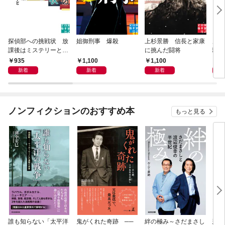
探偵部への挑戦状 放
姐御刑事 爆殺
上杉景勝 信長と家康
虎と
課後はミステリーとと
に挑んだ闘将
騒動
もに 新装版
935
1,100
1,100
1,
新着
新着
新着
ノンフィクションのおすすめ本
もっと見る
誰も知らない「太平洋
鬼がくれた奇跡 ──
絆の極み～さだまさし
悲劇