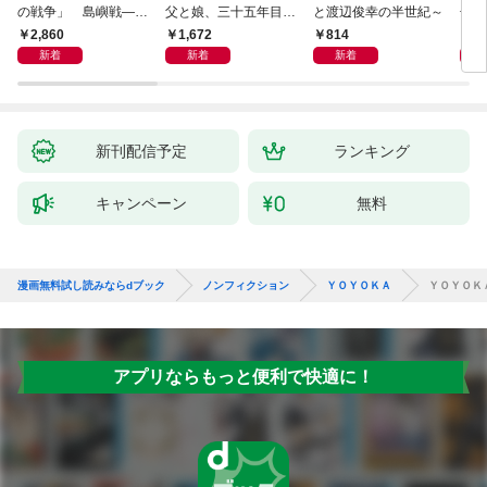
の戦争」 島嶼戦――
父と娘、三十五年目の
と渡辺俊幸の半世紀～
子 
マッカーサーとの激闘
赦し
読み
2,860
1,672
814
1,
の真実
新着
新着
新着
新刊配信予定
ランキング
キャンペーン
無料
漫画無料試し読みならdブック
ノンフィクション
ＹＯＹＯＫＡ
ＹＯＹＯＫ
アプリならもっと便利で快適に！