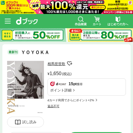
作品検索
カート
はじめての方へ
ＹＯＹＯＫＡ
最新刊
相馬世世歌
1,650
(税込)
15
pt
獲得
ポイント詳細
dカード利用でさらにポイント+2%
返品不可
試し読み