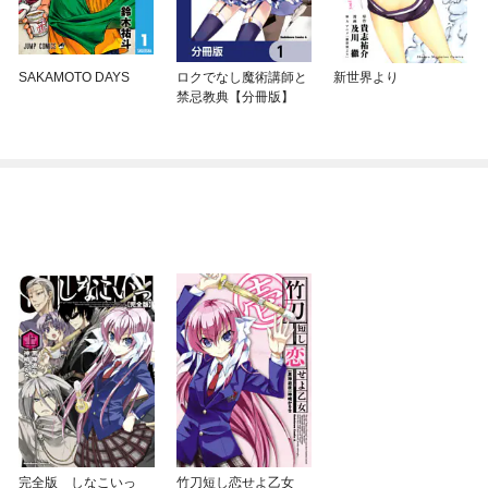
SAKAMOTO DAYS
ロクでなし魔術講師と
新世界より
禁忌教典【分冊版】
完全版 しなこいっ
竹刀短し恋せよ乙女