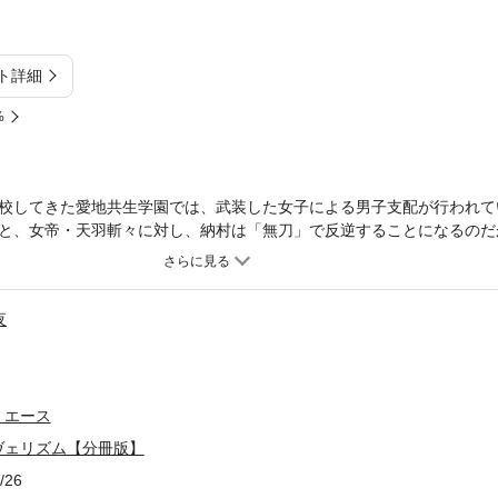
ト詳細
%
校してきた愛地共生学園では、武装した女子による男子支配が行われて
と、女帝・天羽斬々に対し、納村は「無刀」で反逆することになるのだ
夜
・エース
ヴェリズム【分冊版】
/26