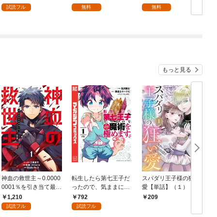
試読フル
無料
無料
もっと見る
神血の救世主～0.0000
転生したら第七王子だ
スパダリ王子様の狂い
0001％を引き当て最強
ったので、気ままに魔
愛【単話】（１）
へ～【電子書籍特典
術を極めます（１）
1,210
792
209
付】（１）
試読フル
試読フル