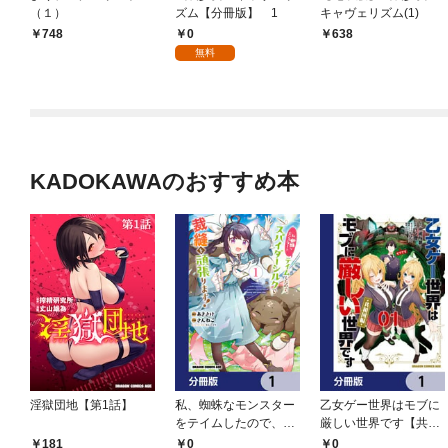
（１）
ズム【分冊版】 1
キャヴェリズム(1)
0
748
638
無料
KADOKAWAのおすすめ本
淫獄団地【第1話】
私、蜘蛛なモンスター
乙女ゲー世界はモブに
をテイムしたので、ス
厳しい世界です【共和
パイダーシルクで裁縫
国編】【分冊版】 1
0
0
181