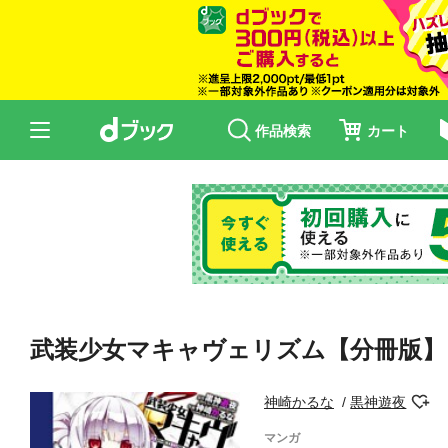
作品検索
カート
武装少女マキャヴェリズム【分冊版】
神崎かるな
黒神遊夜
マンガ