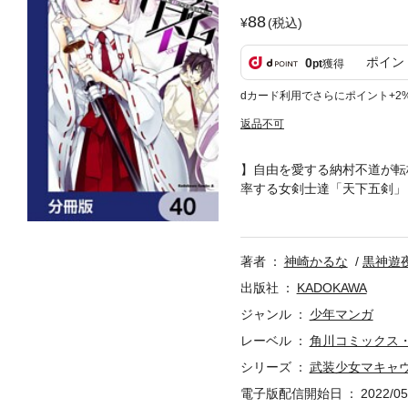
88
(税込)
ポイン
0
pt
獲得
dカード利用でさらにポイント+2
返品不可
】自由を愛する納村不道が転
率する女剣士達「天下五剣」
版第40弾。
著者
神崎かるな
黒神遊
出版社
KADOKAWA
ジャンル
少年マンガ
レーベル
角川コミックス
シリーズ
武装少女マキャ
電子版配信開始日
2022/05