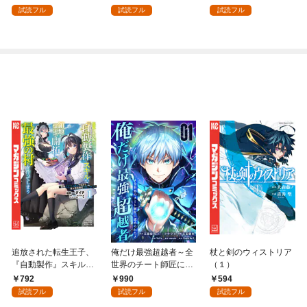
を頑張ります！ 1
試読フル
試読フル
試読フル
追放された転生王子、
俺だけ最強超越者～全
杖と剣のウィストリア
『自動製作』スキルで
世界のチート師匠に認
（１）
領地を爆速で開拓し最
められた～【単行本】
792
990
594
強の村を作ってしまう
（１）
試読フル
試読フル
試読フル
～最強クラフトスキル