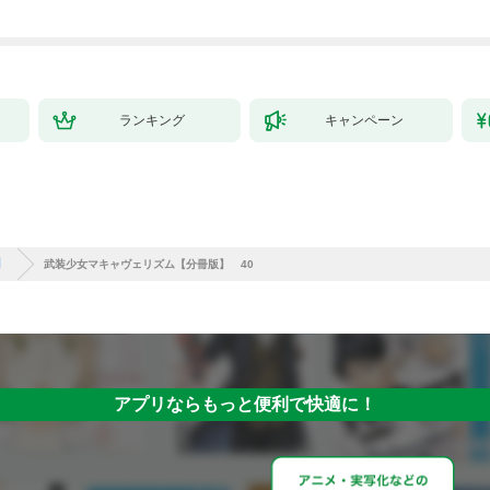
で始める、楽々領地開
拓スローライフ～
（１）
ランキング
キャンペーン
】
武装少女マキャヴェリズム【分冊版】 40
アプリならもっと便利で快適に！