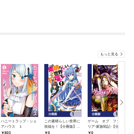
もっと見る
ハニートラップ・シェ
この素晴らしい世界に
ゲーム オブ ファミ
アハウス １
祝福を！【分冊版】
リア-家族戦記-【分冊
イ
1
版】 1
803
0
0