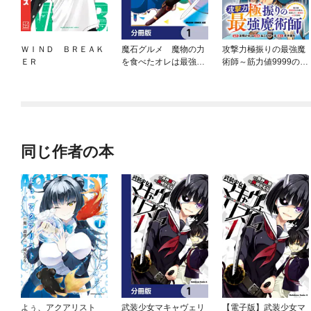
ＷＩＮＤ ＢＲＥＡＫ
魔石グルメ 魔物の力
攻撃力極振りの最強魔
ＥＲ
を食べたオレは最強！
術師～筋力値9999の大
【分冊版】
剣士、転生して二度目
の人生を歩む～(話売
り)
同じ作者の本
よぅ、アクアリスト
武装少女マキャヴェリ
【電子版】武装少女マ