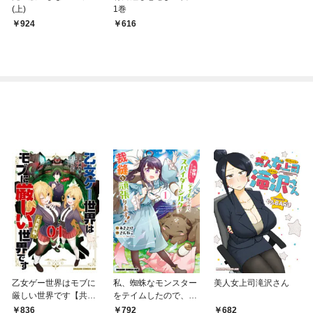
(上)
1巻
924
616
乙女ゲー世界はモブに
私、蜘蛛なモンスター
美人女上司滝沢さん
厳しい世界です【共和
をテイムしたので、ス
国編】 ０１
パイダーシルクで裁縫
836
792
682