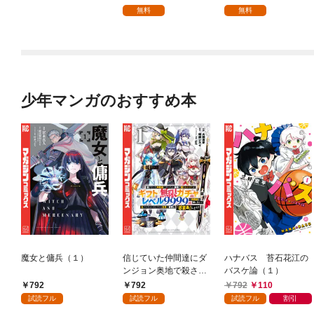
を頑張ります！【分冊
無料
無料
版】 1
少年マンガのおすすめ本
魔女と傭兵（１）
信じていた仲間達にダ
ハナバス 苔石花江の
ンジョン奥地で殺され
バスケ論（１）
かけたがギフト『無限
792
792
792
110
ガチャ』でレベル９９
試読フル
試読フル
試読フル
割引
９９の仲間達を手に入