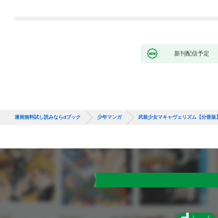
れて元パーティーメン
バーと世界に復讐＆
『ざまぁ！』します！
（１）
新刊配信予定
漫画無料試し読みならdブック
少年マンガ
武装少女マキャヴェリズム【分冊版