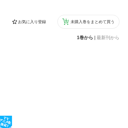
お気に入り登録
未購入巻をまとめて買う
1巻から
|
最新刊から