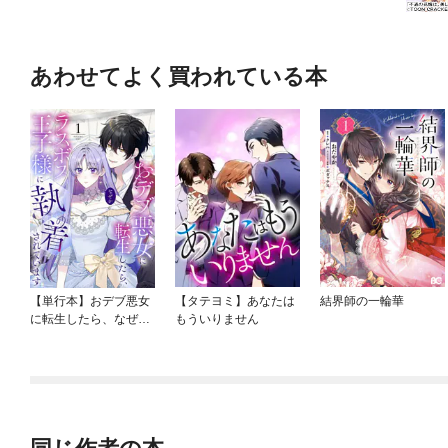
あわせてよく買われている本
【単行本】おデブ悪女
【タテヨミ】あなたは
結界師の一輪華
に転生したら、なぜか
もういりません
ラスボス王子様に執着
されています