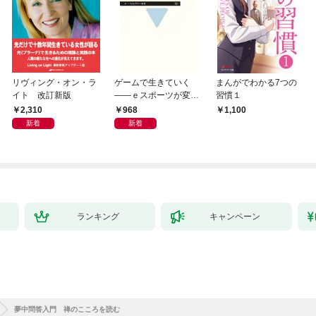
リヴィング・オン・ラ
ゲームで生きていく
まんがでわかる7つの
イト 改訂新版
――ｅスポーツが変え
習慣１
る教育とキャリア
2,310
968
1,100
新着
新着
ランキング
キャンペーン
夢中問答入門 禅のこころを読む