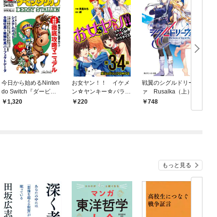
今日から始めるNinten
お女ヤン！！ イケメ
戦翼のシグルドリーヴ
do Switch『ダービー
ン☆ヤンキー☆パラダ
ァ Rusalka（上）
スタリオン』
イス【第34話】
1,320
220
748
もっと見る