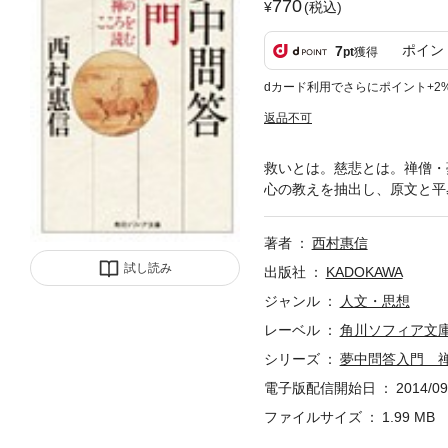
770
(税込)
ポイン
7
pt
獲得
dカード利用でさらにポイント+2
返品不可
救いとは。慈悲とは。禅僧・
心の教えを抽出し、原文と平
著者
西村惠信
試し読み
出版社
KADOKAWA
ジャンル
人文・思想
レーベル
角川ソフィア文
シリーズ
夢中問答入門 
電子版配信開始日
2014/09
ファイルサイズ
1.99 MB