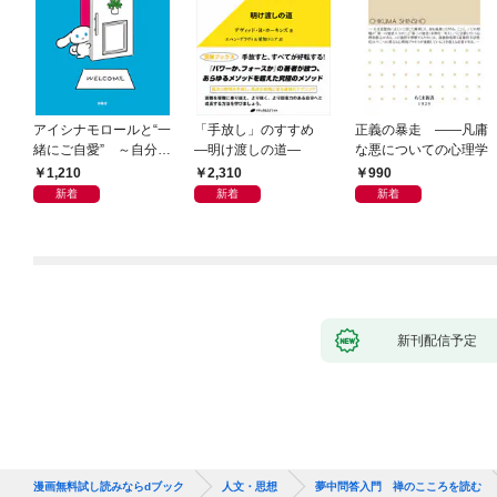
アイシナモロールと“一
「手放し」のすすめ
正義の暴走 ――凡庸
緒にご自愛” ～自分を
―明け渡しの道―
な悪についての心理学
好きになるための56の
1,210
2,310
990
コツ～
新着
新着
新着
新刊配信予定
漫画無料試し読みならdブック
人文・思想
夢中問答入門 禅のこころを読む