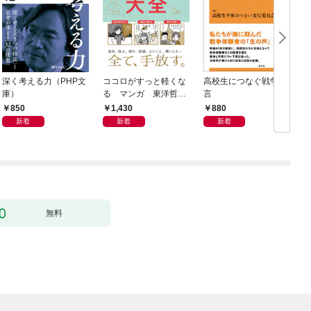
深く考える力（PHP文
ココロがすっと軽くな
高校生につなぐ戦争証
庫）
る マンガ 東洋哲学
言
大全
850
1,430
880
新着
新着
新着
無料