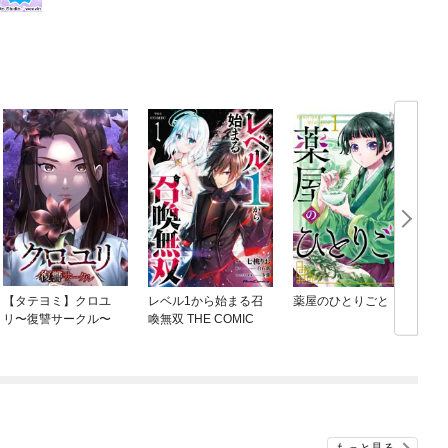
【タテヨミ】クロユ
レベル1から始まる召
薬屋のひとりごと
リ〜復讐サークル〜
喚無双 THE COMIC