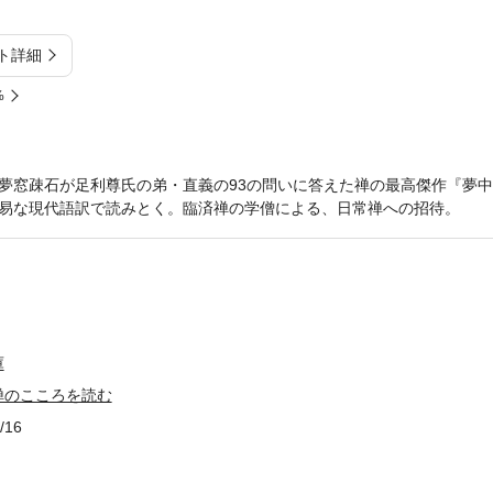
ト詳細
%
夢窓疎石が足利尊氏の弟・直義の93の問いに答えた禅の最高傑作『夢
易な現代語訳で読みとく。臨済禅の学僧による、日常禅への招待。
庫
禅のこころを読む
/16