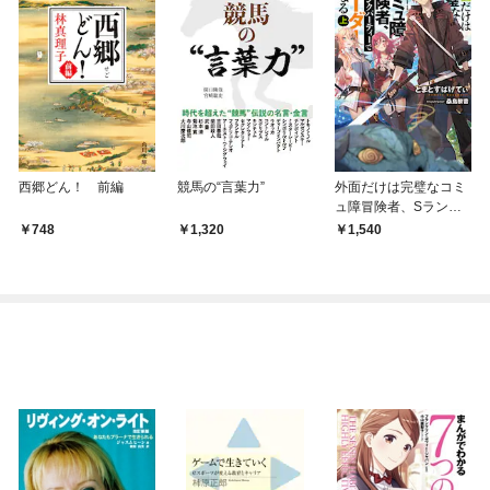
西郷どん！ 前編
競馬の“言葉力”
外面だけは完璧なコミ
ュ障冒険者、Sランク
パーティーでリーダー
748
1,320
1,540
になる 上【電子特別
版】