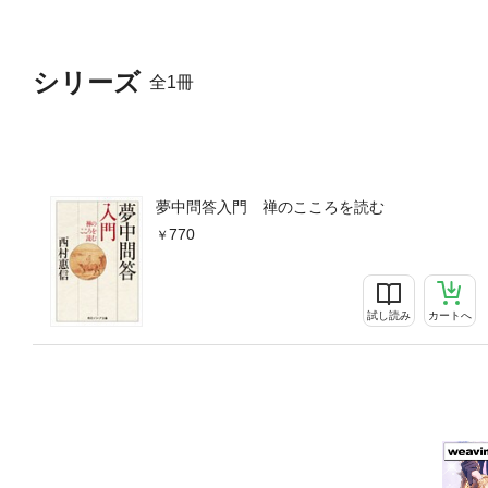
シリーズ
全1冊
夢中問答入門 禅のこころを読む
770
試し読み
カートへ