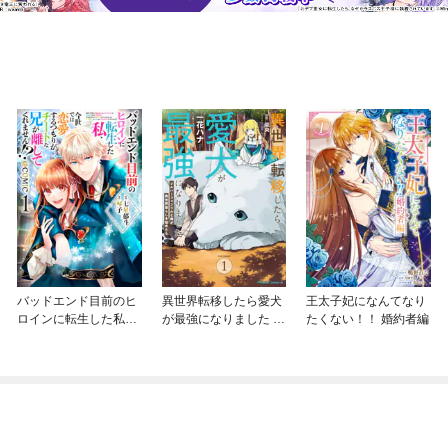
バッドエンド目前のヒ
異世界転移したら愛犬
王太子妃になんてなり
ロインに転生した私、
が最強になりました ～
たくない！！ 婚約者編
今世では恋愛するつも
シルバーフェンリルと
りがチートな兄が離し
俺が異世界暮らしを始
てくれません！？@C
めたら～ THE COMIC
OMIC