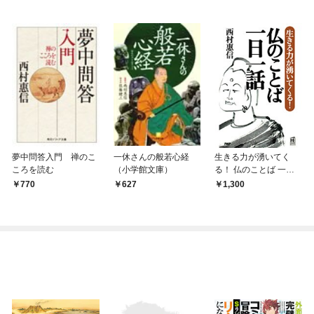
夢中問答入門 禅のこ
一休さんの般若心経
生きる力が湧いてく
ころを読む
（小学館文庫）
る！ 仏のことば 一日
一話
770
627
1,300