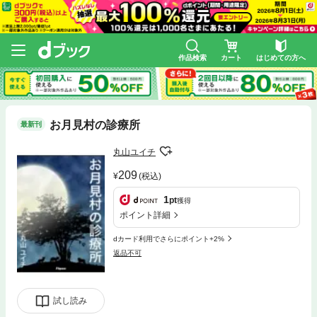
作品検索
カート
はじめての方へ
お月見村の診療所
最新刊
丸山ユイチ
209
(税込)
1
pt
獲得
ポイント詳細
dカード利用でさらにポイント+2%
返品不可
試し読み