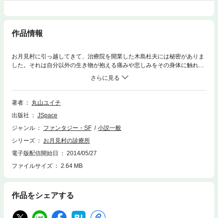
作品情報
お月見村に引っ越してきて、治療院を開業した木島杜夫には秘密がありま
した。それは自分以外の生き物が抱える痛みや悲しみをその身体に触れる
ことにより、しょいこんでしまうという特異体質だったと言うことでし
た。杜夫は治療院を続けますが、やがて体調を崩し人間以外の存在になっ
てしまいます。それは神様なのか…植物なのか…。このお話は自然豊かな
お月見村で起こる不思議な物語です。
著者
丸山ユイチ
出版社
JSpace
ジャンル
ファンタジー・SF
小説一般
シリーズ
お月見村の診療所
電子版配信開始日
2014/05/27
ファイルサイズ
2.64 MB
作品をシェアする