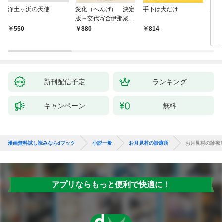
浄土ヶ浜の天使
変化（へんげ） 決定
手下は犬だけ
鬼役
版～交代寄合伊那衆異
聞（1）～
￥550
880
814
7
新刊配信予定
ランキング
キャンペーン
無料
漫画無料試し読みならdブック
小説一般
お月見村の診療所
お月見村の診療
アプリならもっと便利で快適に！