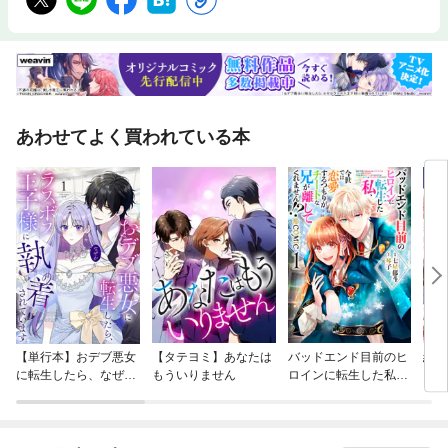
あわせてよく買われている本
【単行本】おデブ悪女
【タテヨミ】あなたは
バッドエンド目前のヒ
結界
に転生したら、なぜか
もういりません
ロインに転生した私、
ラスボス王子様に執着
今世では恋愛するつも
されています
りがチートな兄が離し
てくれません！？@C
OMIC