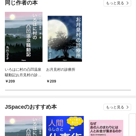
同じ作者の本
もっと見る
いろはに村の凸凹温泉
お月見村の診療所
騒動記お月見村の診療
所 第二巻
209
209
JSpaceのおすすめ本
もっと見る