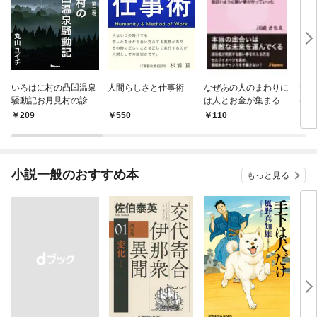
いろはに村の凸凹温泉
人間らしさと仕事術
なぜあの人のまわりに
たっ
騒動記お月見村の診療
は人とお金が集まるの
ける
所 第二巻
か私はこれを始めたら
る株
209
550
110
1
面白いように願い事が
「抜
叶っていった
小説一般のおすすめ本
もっと見る