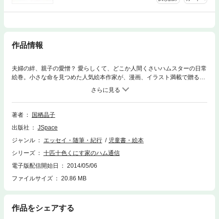
作品情報
夫婦の絆、親子の愛憎？ 愛らしくて、どこか人間くさいハムスターの日常
絵巻。小さな命を見つめた人気絵本作家が、漫画、イラスト満載で贈る活
き活きエッセイ！■著者■国栖晶子（くにすあきこ）京都生まれ。京都精華
大学デザイン科卒業。イラストレーター、絵本作家として活躍。ハムスタ
ーを中心とした作品を描く。【目次】登場人物 … いえ 登場ハムスター家
系図はじまりは１９９８年夏でした。ＰＡＲＴ１ ハムゴローとポコリン
著者
国栖晶子
ＰＡＲＴ２ たんくとウマノスケＰＡＲＴ３ ウマノスケとへいちゅうＰＡ
出版社
JSpace
ＲＴ４ こぼくとささＰＡＲＴ５ ささとこざさあとがき
ジャンル
エッセイ・随筆・紀行
児童書・絵本
シリーズ
十匹十色くにす家のハム通信
電子版配信開始日
2014/05/06
ファイルサイズ
20.86 MB
作品をシェアする