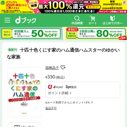
作品検索
カート
はじめての方へ
十匹十色くにす家のハム通信ハムスターのゆかい
最新刊
な家族
国栖晶子
330
(税込)
3
pt
獲得
ポイント詳細
dカード利用でさらにポイント+2%
返品不可