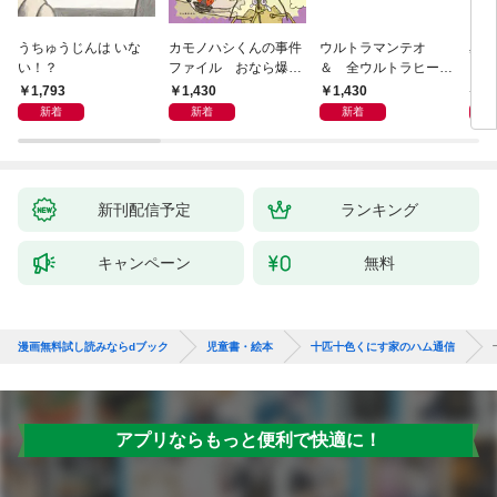
うちゅうじんは いな
カモノハシくんの事件
ウルトラマンテオ
星の
い！？
ファイル おなら爆
＆ 全ウルトラヒーロ
いグ
弾！ 危機イッパツ編
ー大集合 あそべるず
1,793
1,430
1,430
7
かん
新着
新着
新着
新刊配信予定
ランキング
キャンペーン
無料
漫画無料試し読みならdブック
児童書・絵本
十匹十色くにす家のハム通信
アプリならもっと便利で快適に！