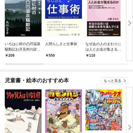
いろはに村の凸凹温泉
人間らしさと仕事術
なぜあの人のまわりに
10
騒動記お月見村の診療
は人とお金が集まるの
を裏
所 第二巻
か私はこれを始めたら
抜く
209
550
110
1
面白いように願い事が
叶っていった
児童書・絵本のおすすめ本
もっと見る