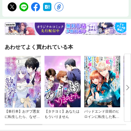
あわせてよく買われている本
【単行本】おデブ悪女
【タテヨミ】あなたは
バッドエンド目前のヒ
【タ
に転生したら、なぜか
もういりません
ロインに転生した私、
リ〜
ラスボス王子様に執着
今世では恋愛するつも
されています
りがチートな兄が離し