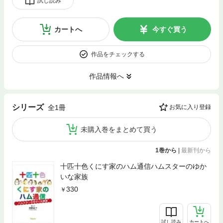
試し読み
カートへ
今すぐ買う
作品をチェックする
作品情報へ
シリーズ
全1冊
お気に入り登録
未購入巻をまとめて買う
1巻から
|
最新刊から
十匹十色くにす家のハム通信ハムスターのゆか
いな家族
330
試し読み
カートへ