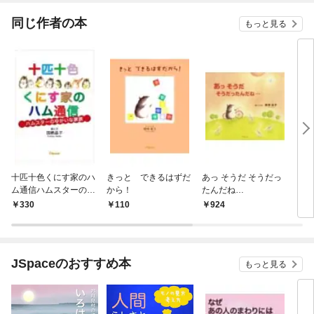
てくれません！？@C
OMIC
同じ作者の本
もっと見る
十匹十色くにす家のハ
きっと できるはずだ
あっ そうだ そうだっ
きっ
ム通信ハムスターのゆ
から！
たんだね…
じょ
かいな家族
330
110
924
1
JSpaceのおすすめ本
もっと見る