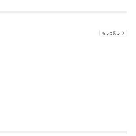
ミを激レアアイテムに
仲間を増やして最強
修繕して成り上がる！
へ！
～
もっと見る