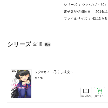
シリーズ
ツク×カノ～尽く
電子版配信開始日
2014/11
ファイルサイズ
43.13 MB
シリーズ
全1冊
完結
ツク×カノ～尽くし彼女～
770
試し読み
カートへ