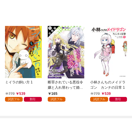
ミイラの飼い方 1
断罪されている悪役令
小林さんちのメイドラ
嬢と入れ替わって婚約
ゴン カンナの日常 1
者たちをぶっ飛ばした
770
539
165
770
539
ら、溺愛が待っていま
試読フル
割引
試読フル
試読フル
割引
した（コミック） 分冊
版 1