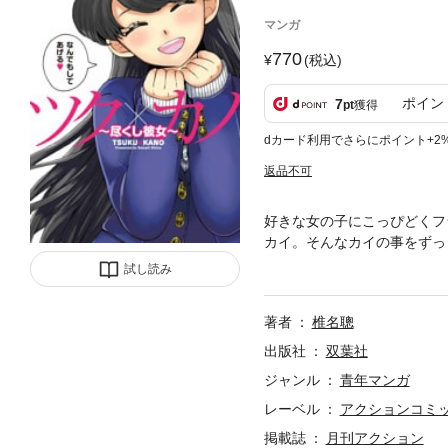
マンガ
770
(税込)
ポイン
7
pt
獲得
dカード利用でさらにポイント+2
返品不可
好きな女の子にこっぴどくフ
カイ。そんなカイの事をずっ
ック＆アピールの日々。しか
試し読み
されっぱなし!?大好きなア
著者
椎名聰
出版社
双葉社
ジャンル
青年マンガ
レーベル
アクションコミ
掲載誌
月刊アクション