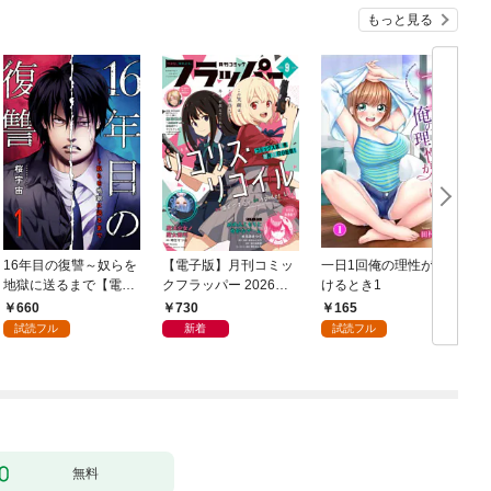
もっと見る
16年目の復讐～奴らを
【電子版】月刊コミッ
一日1回俺の理性が負
地獄に送るまで【電子
クフラッパー 2026年9
けるとき1
か
単行本版】１
月号
660
730
165
試読フル
新着
試読フル
無料