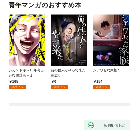
青年マンガのおすすめ本
シカケドキ～15年考え
前の住人がやって来た
シアワセな家族１
た復讐計画～１
第1話
165
0
154
試読フル
試読フル
試読フル
新刊配信予定