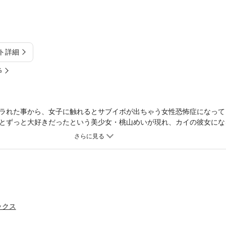
ト詳細
%
ラれた事から、女子に触れるとサブイボが出ちゃう女性恐怖症になって
とずっと大好きだったという美少女・桃山めいが現れ、カイの彼女にな
し、めいのアピールは酷く強引な「尽くし方」で…!?破天荒なカノジョ
ナタのために、尽くして尽くしまくる強引＆マイウェイな最強ラブコメディ
ックス