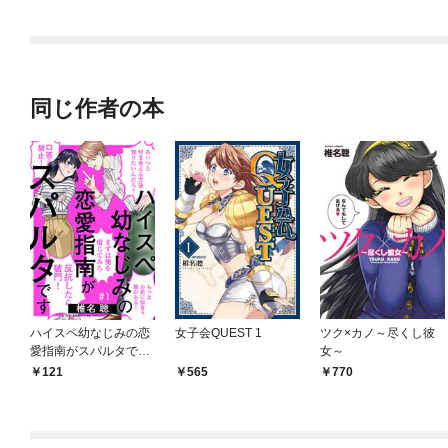
て絶対に始末するだけ
の簡単？なお仕事です
～
同じ作者の本
ハイスペ幼なじみの恋
女子会QUEST 1
ツク×カノ～尽くし彼
愛指南がスパルタです
女～
1巻
121
565
770