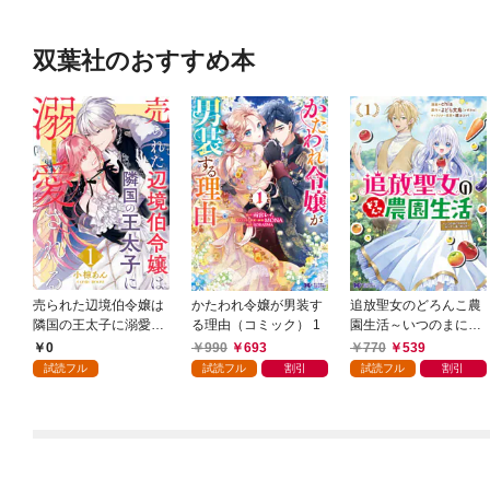
双葉社のおすすめ本
売られた辺境伯令嬢は
かたわれ令嬢が男装す
追放聖女のどろんこ農
隣国の王太子に溺愛さ
る理由（コミック） 1
園生活～いつのまにか
れる 1
隣国を救ってしまいま
0
990
693
770
539
した～（コミック） 1
試読フル
試読フル
割引
試読フル
割引