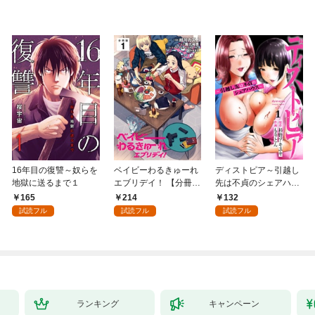
16年目の復讐～奴らを
ベイビーわるきゅーれ
ディストピア～引越し
地獄に送るまで１
エブリデイ！ 【分冊
先は不貞のシェアハウ
版】 1
ス～１
165
214
132
試読フル
試読フル
試読フル
ランキング
キャンペーン