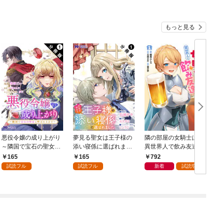
もっと見る
悪役令嬢の成り上がり
夢見る聖女は王子様の
隣の部屋の女騎士は、
～隣国で宝石の聖女と
添い寝係に選ばれまし
異世界人で飲み友達
呼ばれるまで～（コミ
た（コミック） 分冊版
（コミック） 1
165
165
792
ック） 分冊版 1
1
ク
試読フル
試読フル
新着
試読増量