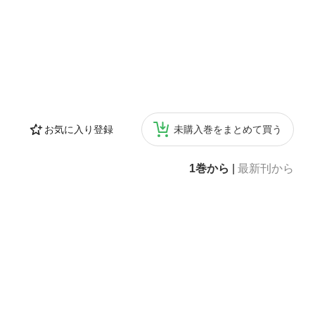
お気に入り登録
未購入巻をまとめて買う
1巻から
|
最新刊から