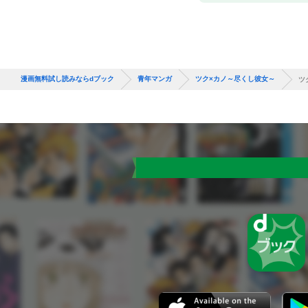
漫画無料試し読みならdブック
青年マンガ
ツク×カノ～尽くし彼女～
ツ