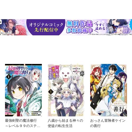
最強剣聖の魔法修行
八歳から始まる神々の
おっさん冒険者ケイン
～レベル９９のステー
使徒の転生生活
の善行
タスを保ったままレベ