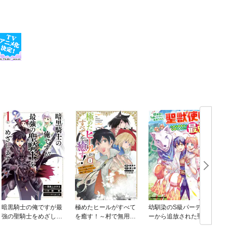
暗黒騎士の俺ですが最
極めたヒールがすべて
幼馴染のS級パーティ
強の聖騎士をめざしま
を癒す！～村で無用に
ーから追放された聖獣
す
なった僕は、拾ったゴ
使い。万能支援魔法と