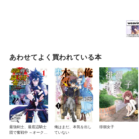
あわせてよく買われている本
最強剣士、最底辺騎士
俺はまだ、本気を出し
徘徊女子
団で奮戦中 ～オークを
ていない
地の果てまで追い詰め