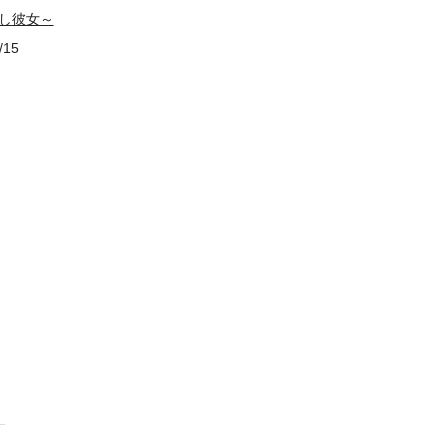
し彼女～
/15