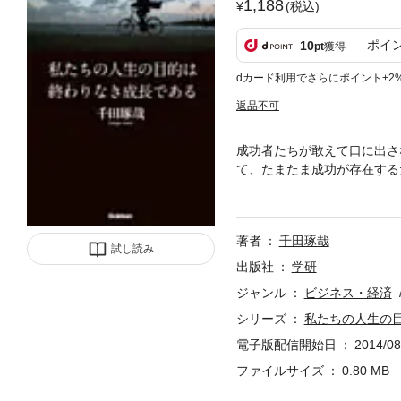
1,188
(税込)
ポイ
10
pt
獲得
dカード利用でさらにポイント+2
返品不可
成功者たちが敢えて口に出さ
て、たまたま成功が存在する
あげるための８０のルール。
著者
千田琢哉
試し読み
出版社
学研
ジャンル
ビジネス・経済
シリーズ
私たちの人生の
電子版配信開始日
2014/08
ファイルサイズ
0.80 MB