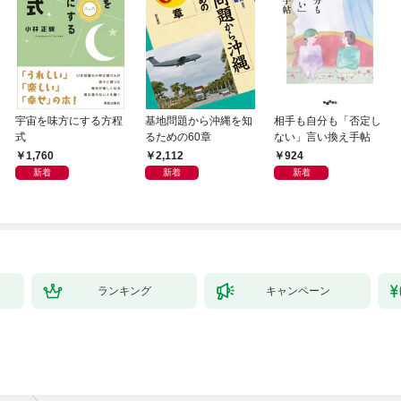
宇宙を味方にする方程
基地問題から沖縄を知
相手も自分も「否定し
式
るための60章
ない」言い換え手帖
1,760
2,112
924
新着
新着
新着
ランキング
キャンペーン