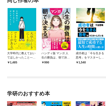
同じ作者の本
大学時代に教えておい
ハンディ版 マンガ 人
成功者は「今を生きる
てほしかったこと――
生の勝負は、朝で決ま
思考」をマスターして
大学のときにしか、で
る。
いる
1,485
990
1,540
きないことがある。
学研のおすすめ本