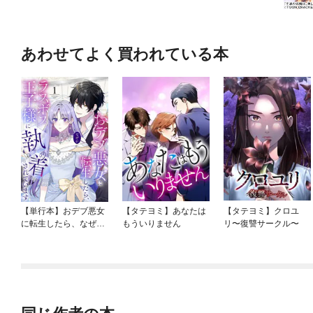
あわせてよく買われている本
【単行本】おデブ悪女
【タテヨミ】あなたは
【タテヨミ】クロユ
に転生したら、なぜか
もういりません
リ〜復讐サークル〜
ラスボス王子様に執着
されています