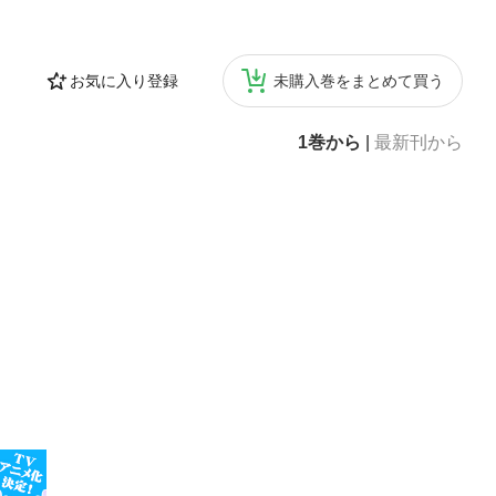
お気に入り登録
未購入巻をまとめて買う
1巻から
|
最新刊から