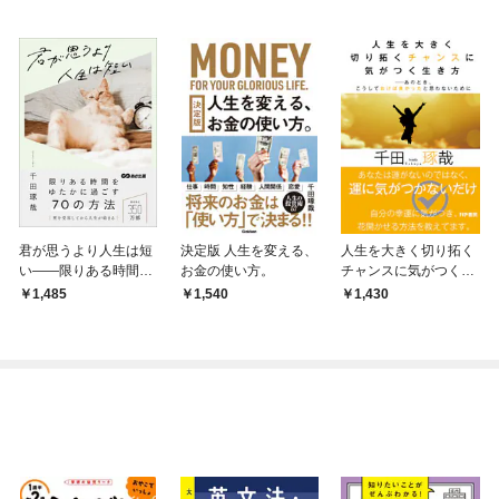
君が思うより人生は短
決定版 人生を変える、
人生を大きく切り拓く
い――限りある時間を
お金の使い方。
チャンスに気がつく生
ゆたかに過ごす７０の
き方──あのとき、こ
1,485
1,540
1,430
方法
うしておけば良かった
と思わないために