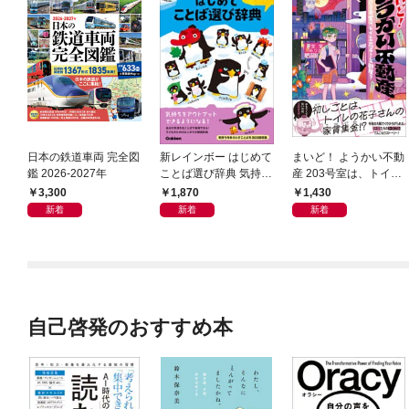
日本の鉄道車両 完全図
新レインボー はじめて
まいど！ ようかい不動
鑑 2026-2027年
ことば選び辞典 気持ち
産 203号室は、トイレ
のことば
の花子さんの部屋？
3,300
1,870
1,430
新着
新着
新着
自己啓発のおすすめ本