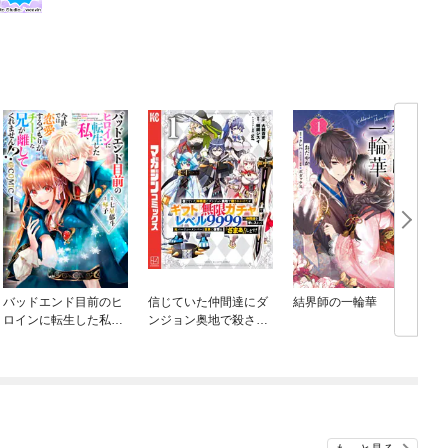
バッドエンド目前のヒ
信じていた仲間達にダ
結界師の一輪華
ロインに転生した私、
ンジョン奥地で殺され
今世では恋愛するつも
かけたがギフト『無限
りがチートな兄が離し
ガチャ』でレベル９９
てくれません！？@C
９９の仲間達を手に入
OMIC
れて元パーティーメン
バーと世界に復讐＆
『ざまぁ！』します！