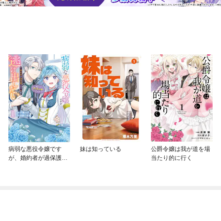
病弱な悪役令嬢です
妹は知っている
公爵令嬢は我が道を場
が、婚約者が過保護す
当たり的に行く
ぎて逃げ出したい(私た
ち犬猿の仲でしたよ
ね！？)