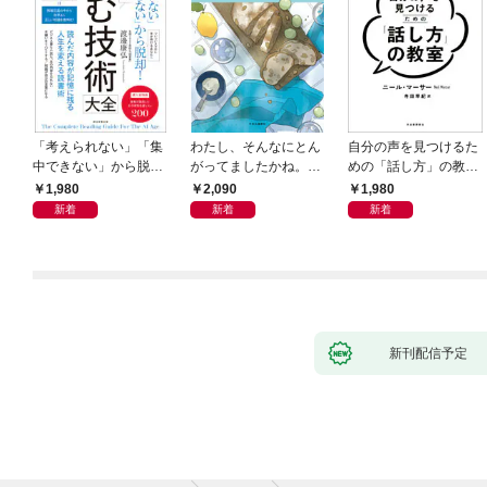
「考えられない」「集
わたし、そんなにとん
自分の声を見つけるた
中できない」から脱
がってましたかね。
めの「話し方」の教
却！ AI時代の読む技
獅子座、Ａ型、丙午は
室 Ｏｒａｃｙ（オラ
1,980
2,090
1,980
術大全
めぐる
シー）
新着
新着
新着
新刊配信予定