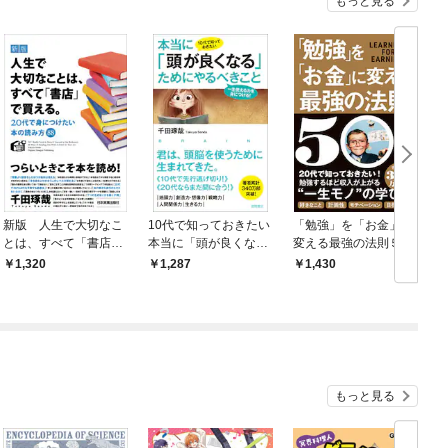
もっと見る
新版 人生で大切なこ
10代で知っておきたい
「勉強」を「お金」に
とは、すべて「書店」
本当に「頭が良くな
変える最強の法則５０
で買える。 20代で身
る」ためにやるべきこ
1,320
1,287
1,430
につけたい本の読み方
と 一生使える力を身
88
につける！
もっと見る