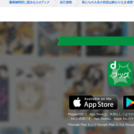
漫画無料試し読みならdブック
自己啓発
私たちの人生の目的は終わりなき成長
Appleのロゴ、App Storeは、米国もしくはそ
Inc.の商標です。App Storeは、Apple In
Google Play および Google Play ロゴは Go