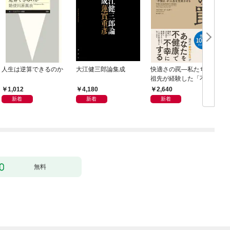
人生は逆算できるのか
大江健三郎論集成
快適さの罠―私たちの
祖先が経験した「不快
さ」が人生を充実させ
1,012
4,180
2,640
る
新着
新着
新着
無料