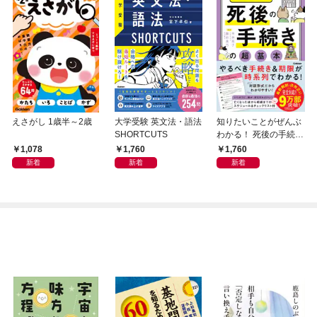
えさがし 1歳半～2歳
大学受験 英文法・語法
知りたいことがぜんぶ
SHORTCUTS
わかる！ 死後の手続き
の超基本
1,078
1,760
1,760
新着
新着
新着