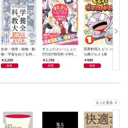
生命・地球・植物・動
すとぷりといっしょに
冥界料理人 ビミィのご
F
物・宇宙をめぐる46億
STUDYBOOK 小学6年
ち葬グルメ 1巻
年の物語 科学の教養大
分5教科
2,200
1,760
990
全
新着
新着
新着
もっと見る