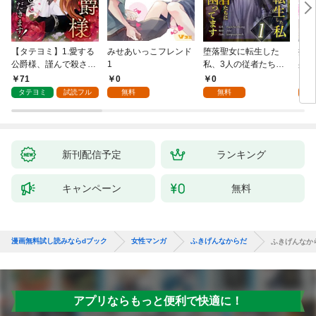
【タテヨミ】1.愛する
みせあいっこフレンド
堕落聖女に転生した
授か
公爵様、謹んで殺させ
1
私、3人の従者たちに
身籠
ていただきます！
抱かれて困ってます 第
して
71
0
0
2
1話
タテヨミ
試読フル
無料
無料
試
新刊配信予定
ランキング
キャンペーン
無料
漫画無料試し読みならdブック
女性マンガ
ふきげんなからだ
ふきげんなか
アプリならもっと便利で快適に！