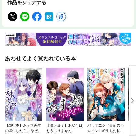
作品をシェアする
あわせてよく買われている本
【単行本】おデブ悪女
【タテヨミ】あなたは
バッドエンド目前のヒ
【タ
に転生したら、なぜか
もういりません
ロインに転生した私、
リ〜