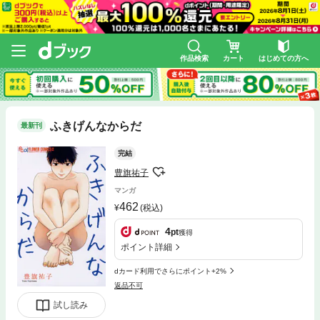
作品検索
カート
はじめての方へ
ふきげんなからだ
最新刊
完結
豊旗祐子
マンガ
462
(税込)
4
pt
獲得
ポイント詳細
dカード利用でさらにポイント+2%
返品不可
試し読み