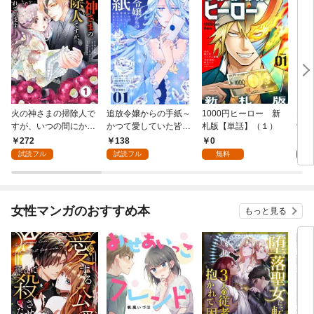
火の神さまの掃除人で
追放令嬢からの手紙～
1000円ヒーロー 新
DIM
すが、いつの間にか花
かつて愛していた皆さ
札版【単話】（１）
9.
嫁として溺愛されてい
まへ 私のことなどお忘
272
138
0
8
ます【単話】（１）
れですか？～【単話】
試読フル
試読フル
無料
（１）
女性マンガのおすすめ本
もっと見る