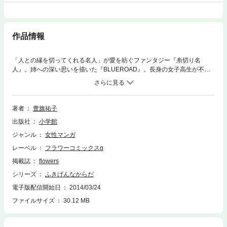
作品情報
「人との縁を切ってくれる名人」が愛を紡ぐファンタジー『糸切り名
人』。姉への深い思いを描いた『BLUEROAD』。長身の女子高生が不思
議な体験をする表題作『ふきげんなからだ』など、全6編収録。みずみず
しく、ゆるやかな感性が光る、「フラワーズ」発の鮮烈・豊旗祐子のコミ
ックス。
著者
豊旗祐子
出版社
小学館
ジャンル
女性マンガ
レーベル
フラワーコミックスα
掲載誌
flowers
シリーズ
ふきげんなからだ
電子版配信開始日
2014/03/24
ファイルサイズ
30.12 MB