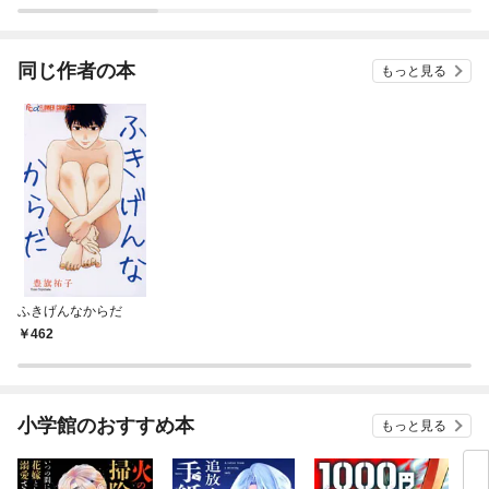
ラスボス王子様に執着
今世では恋愛するつも
されています
りがチートな兄が離し
てくれません！？@C
OMIC
同じ作者の本
もっと見る
ふきげんなからだ
462
小学館のおすすめ本
もっと見る