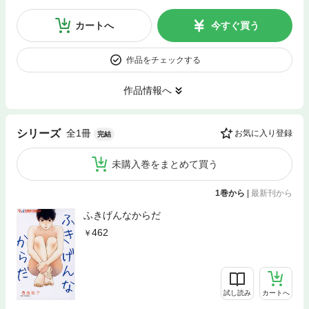
カートへ
今すぐ買う
作品をチェックする
作品情報へ
全1冊
シリーズ
お気に入り登録
完結
未購入巻をまとめて買う
1巻から
|
最新刊から
ふきげんなからだ
462
試し読み
カートへ