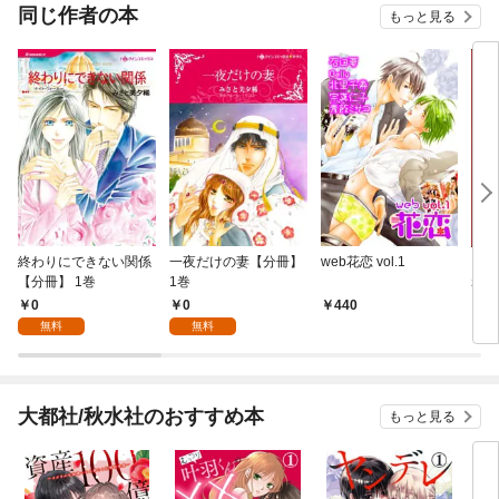
同じ作者の本
もっと見る
終わりにできない関係
一夜だけの妻【分冊】
web花恋 vol.1
まん
【分冊】 1巻
1巻
れの
0
0
440
6
無料
無料
大都社/秋水社のおすすめ本
もっと見る