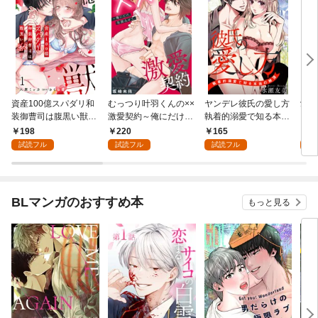
資産100億スパダリ和
むっつり叶羽くんの××
ヤンデレ彼氏の愛し方
愛さ
装御曹司は腹黒い獣～
激愛契約～俺にだけ、
執着的溺愛で知る本当
ドな
イジワルな指遣いから
全部みせて。 1【電子
の絶頂 1
一番
198
220
165
3
感じる圧倒的快感～ 1
書店限定特典付き】
に体
試読フル
試読フル
試読フル
試
【電子書店限定特典付
って
き】
BLマンガのおすすめ本
もっと見る