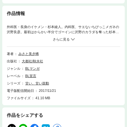
作品情報
外科医・長身のイケメン・杉本綾人。内科医、サエないちびっこメガネの
沢野良彦。最初はからかい半分でゴーインに沢野のカラダを奪った杉本だ
けど、ぶかぶかの白衣姿で見上げられるたびに下半身が反応しまくり！
一方、沢野も強姦まがいの行為をされながら、器用な杉本センセイの指テ
クにメロメロで――!? 医者×医者の快感ミダラな院内Ｈ★
著者
みさと美夕稀
出版社
大都社/秋水社
ジャンル
BLマンガ
レーベル
BL宣言
シリーズ
甘い、甘い鼓動
電子版配信開始日
2017/11/21
ファイルサイズ
41.10 MB
作品をシェアする