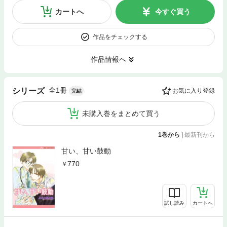
カートへ
今すぐ買う
作品をチェックする
作品情報へ
全1冊
シリーズ
お気に入り登録
完結
未購入巻をまとめて買う
1巻から
|
最新刊から
甘い、甘い鼓動
770
試し読み
カートへ