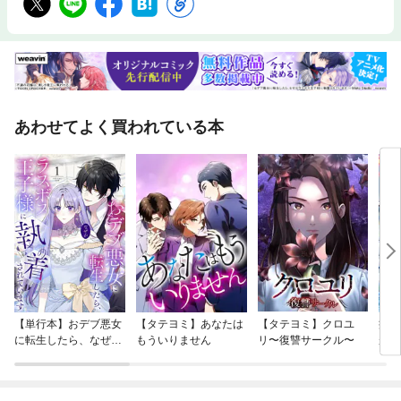
あわせてよく買われている本
【単行本】おデブ悪女
【タテヨミ】あなたは
【タテヨミ】クロユ
病弱
に転生したら、なぜか
もういりません
リ〜復讐サークル〜
が、
ラスボス王子様に執着
ぎて
されています
たち
ね！