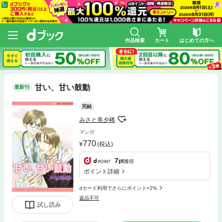
作品検索
カート
はじめての方へ
甘い、甘い鼓動
最新刊
完結
みさと美夕稀
マンガ
770
(税込)
7
pt
獲得
ポイント詳細
dカード利用でさらにポイント+2%
返品不可
試し読み