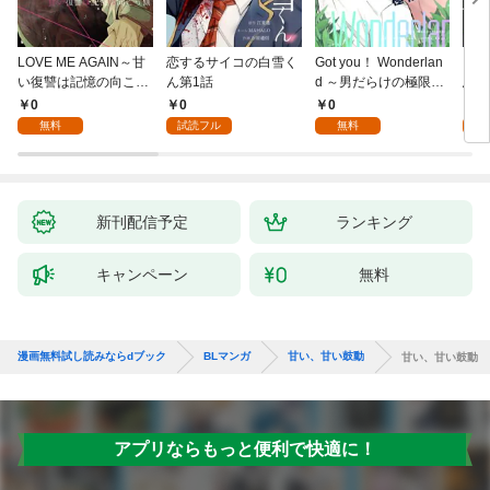
LOVE ME AGAIN～甘
恋するサイコの白雪く
Got you！ Wonderlan
ビバ
い復讐は記憶の向こう
ん第1話
d ～男だらけの極限ラ
鳥は
側～(1)
ブ～(1)
【全
0
0
0
0
無料
試読フル
無料
新刊配信予定
ランキング
キャンペーン
無料
漫画無料試し読みならdブック
BLマンガ
甘い、甘い鼓動
甘い、甘い鼓動
アプリならもっと便利で快適に！