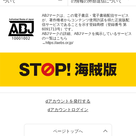
ついて
の情報の外部送信について
ABJマークは、この電子書店・電子書籍配信サービス
が、著作権者からコンテンツ使用許諾を得た正規版配
信サービスであることを示す登録商標（登録番号 第
6091713号）です。
ABJマークの詳細、ABJマークを掲示しているサービス
の一覧はこちら
→
https://aebs.or.jp/
dアカウントを発行する
dアカウントログイン
ページトップへ